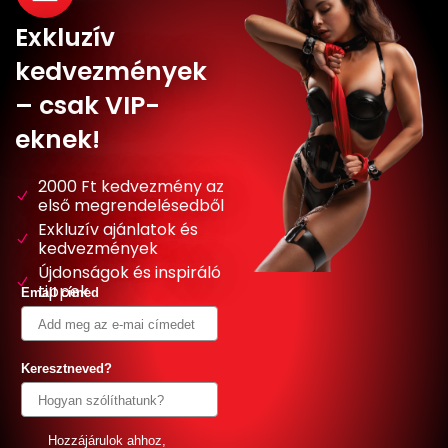
Exkluzív
kedvezmények
– csak VIP-
eknek!
2000 Ft kedvezmény az
első megrendelésedből
Exkluzív ajánlatok és
kedvezmények
Újdonságok és inspiráló
tippek
Email címed
Keresztneved?
GDPR
Hozzájárulok ahhoz,