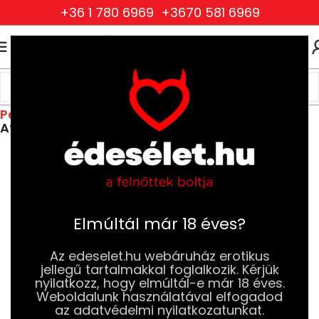
+36 1 780 6969
+3670 581 6969
0
0
FT
Kezdőlap
Drogéria és Jobb Szexuális Élmény
Jobb Szexuális Élmény
Potencianövelők és Vágyfokozók
Afrodiziákumok, Feromonok
Elmúltál már 18 éves?
Az edeselet.hu webáruház erotikus
jellegű tartalmakkal foglalkozik. Kérjük
nyilatkozz, hogy elmúltál-e már 18 éves.
Weboldalunk használatával elfogadod
az adatvédelmi nyilatkozatunkat.