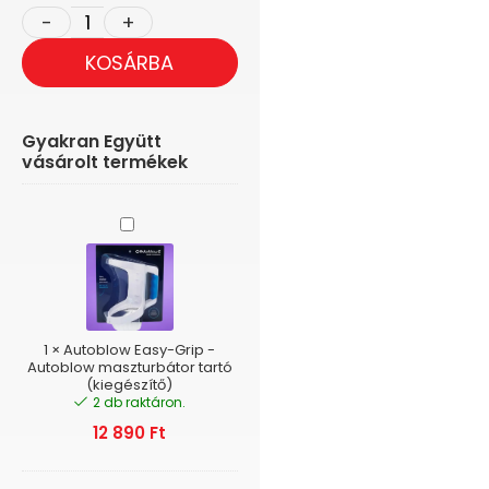
KOSÁRBA
Gyakran Együtt
vásárolt termékek
Autoblow
Easy-
Grip
-
Autoblow
maszturbátor
tartó
1
×
Autoblow Easy-Grip -
(kiegészítő)
Autoblow maszturbátor tartó
(kiegészítő)
2 db raktáron.
12 890
Ft