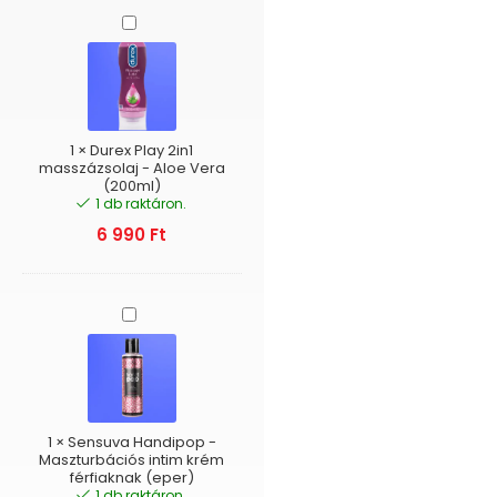
Durex
Play
2in1
masszázsolaj
-
Aloe
Vera
1
×
Durex Play 2in1
(200ml)
masszázsolaj - Aloe Vera
(200ml)
1 db raktáron.
6 990
Ft
Sensuva
Handipop
-
Maszturbációs
intim
krém
férfiaknak
1
×
Sensuva Handipop -
(eper)
Maszturbációs intim krém
férfiaknak (eper)
1 db raktáron.