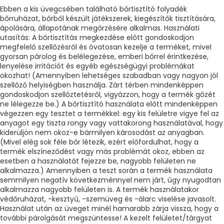
Ebben a kis üvegcsében található bőrtisztító folyadék
bőrruházat, bőrből készült játékszerek, kiegészítők tisztítására,
ápolására, állapotának megőrzésére alkalmas. Használati
utasítás: A bőrtisztítás megkezdése előtt gondoskodjon
megfelelő szellőzésről és óvatosan kezelje a terméket, mivel
gyorsan párolog és belélegezése, emberi bőrrel érintkezése,
lenyelése irritációt és egyéb egészségügyi problémákat
okozhat! (Amennyiben lehetséges szabadban vagy nagyon jól
szellőző helyiségben használja. Zárt térben mindenképpen
gondoskodjon szellőztetésről, vigyázzon, hogy a termék gőzét
ne lélegezze be.) A bőrtisztító használata előtt mindenképpen
végezzen egy tesztet a termékkel: egy kis felületre vigye fel az
anyagot egy tiszta rongy vagy vattakorong használatával, hogy
kiderüljön nem okoz-e bármilyen károsodást az anyagban.
(Mivel elég sok féle bőr létezik, ezért előfordulhat, hogy a
termék elszíneződést vagy más problémát okoz, ebben az
esetben a használatát fejezze be, nagyobb felületen ne
alkalmazza.) Amennyiben a teszt során a termék használata
semmilyen negatív következménnyel nem járt, úgy nyugodtan
alkalmazza nagyobb felületen is. A termék használatakor
védőruházat, -kesztyű, -szemüveg és -álarc viselése javasolt.
Használat után az üveget minél hamarabb zárja vissza, hogy a
további párolgását megszüntesse! A kezelt felületet/tárgyat