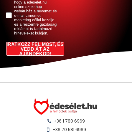
hogy a edeselet.hu
online szexshop
webáruház a nevemet és
e-mail címemet
marketing céllal kezelje
és a részemre gazdasági
reklámot is tartalmazó
hírleveleket küldjön.
IRATKOZZ FEL MOST, ÉS
VEDD ÁT AZ
AJÁNDÉKOD!
+36 1 780 6969
+36 70 581 6969