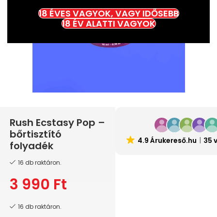
18 ÉVES VAGYOK, VAGY IDŐSEBB
18 ÉV ALATTI VAGYOK
Rush Ecstasy Pop –
bőrtisztító
4.9 Árukereső.hu
35 
folyadék
16 db raktáron.
3 990
Ft
16 db raktáron.