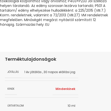
toxikológiai központhoz vagy orvoshoz; P403+P233 Jól szellőző
helyen tárolandó. Az edény szorosan lezárva tartandó; P501 A
tartalom/ edény elhelyezése hulladékként: a 225/2015 (VIII.7.)
Korm. rendeletnek, valamint a 72/2013 (VIII.27) VM rendeletnek
megfelelően. Minőségét megőrzi: nyitástól számított 12
hónapig. Származási hely: EU
Terméktulajdonságok
1 év jótállás
,
30 napos elállási jog
JÓTÁLLÁS
Mindenkinek
KINEK
10 ml
ŰRTARTALOM