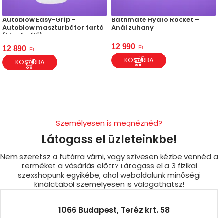
Autoblow Easy-Grip –
Bathmate Hydro Rocket –
Autoblow maszturbátor tartó
Anál zuhany
(kiegészítő)
12 990
Ft
12 890
Ft
KOSÁRBA
KOSÁRBA
Személyesen is megnéznéd?
Látogass el üzleteinkbe!
Nem szeretsz a futárra várni, vagy szívesen kézbe vennéd a
terméket a vásárlás előtt? Látogass el a 3 fizikai
szexshopunk egyikébe, ahol weboldalunk minőségi
kínálatából személyesen is válogathatsz!
1066 Budapest, Teréz krt. 58