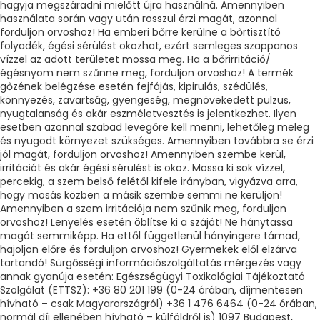
hagyja megszáradni mielőtt újra használná. Amennyiben
használata során vagy után rosszul érzi magát, azonnal
forduljon orvoshoz! Ha emberi bőrre kerülne a bőrtisztító
folyadék, égési sérülést okozhat, ezért semleges szappanos
vízzel az adott területet mossa meg. Ha a bőrirritáció/
égésnyom nem szűnne meg, forduljon orvoshoz! A termék
gőzének belégzése esetén fejfájás, kipirulás, szédülés,
könnyezés, zavartság, gyengeség, megnövekedett pulzus,
nyugtalanság és akár eszméletvesztés is jelentkezhet. Ilyen
esetben azonnal szabad levegőre kell menni, lehetőleg meleg
és nyugodt környezet szükséges. Amennyiben továbbra se érzi
jól magát, forduljon orvoshoz! Amennyiben szembe kerül,
irritációt és akár égési sérülést is okoz. Mossa ki sok vízzel,
percekig, a szem belső felétől kifele irányban, vigyázva arra,
hogy mosás közben a másik szembe semmi ne kerüljön!
Amennyiben a szem irritációja nem szűnik meg, forduljon
orvoshoz! Lenyelés esetén öblítse ki a száját! Ne hánytassa
magát semmiképp. Ha ettől függetlenül hányingere támad,
hajoljon előre és forduljon orvoshoz! Gyermekek elől elzárva
tartandó! Sürgősségi információszolgáltatás mérgezés vagy
annak gyanúja esetén: Egészségügyi Toxikológiai Tájékoztató
Szolgálat (ETTSZ): +36 80 201 199 (0-24 órában, díjmentesen
hívható – csak Magyarországról) +36 1 476 6464 (0-24 órában,
normál díj ellenében hívható – külföldről is) 1097 Budapest,