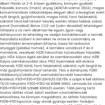
Albert Flórián út 2-6. Erősen gyúlékony, könnyen gyulladó
folyadék, korrozív (maró) anyag (ADR/UN száma: 2924), magas
koncentrációban robbanóképes elegyet alkot a levegővel, ezért
nyílt lángtól, gyújtóforrástól, magas hőtől, forró felületektől,
szikrától távol kell tartani! Veszély esetén oltása habbal, száraz
porral (homokkal) illetve CO2-vel (szén-dioxiddal) lehetséges!
Oltására a víz nem alkalmas! Ne egyen, igyon vagy
dohányozzon és lehetőleg ne viseljen kontaktlencsét a termék
használata közben! A terméket ne öntse ki csatornába, se
termőföldre! Amennyiben kifolyna, itassa fel nedvszívó
anyaggal (például: homok). A termékre vonatkozó P és H
mondatok, veszélyek: H225 Fokozottan tűzveszélyes folyadék,
gőz; H314 Súlyos égési sérülést és szemkárosodást okoz; H318
Súlyos szemkárosodást okoz; P102 Gyermekek elől elzárva
tartandó; P210 Hőtől, forró felületektől, szikrától, nyílt lángtól és
más gyújtóforrástól távol tartandó. Tilos a dohányzás; P280
Védőkesztyű/védőruha/ szemvédő/arcvédő használata
kötelező; P301+P330+P331 LENYELÉS ESETÉN: a szájat ki kell öblíteni.
TILOS hánytatni; P302+P352 HA BŐRRE KERÜL: Lemosás bő vízzel;
P305+P351+P338 SZEMBE KERÜLÉS esetén: Több percig tartó
óvatos öblítés vízzel. Adott esetben a kontaktlencsék
eltávolítása, ha könnyen megoldható. Az öblítés folytatása;
P308+P311 Expozíció vagy annak gyanúja esetén: forduljon