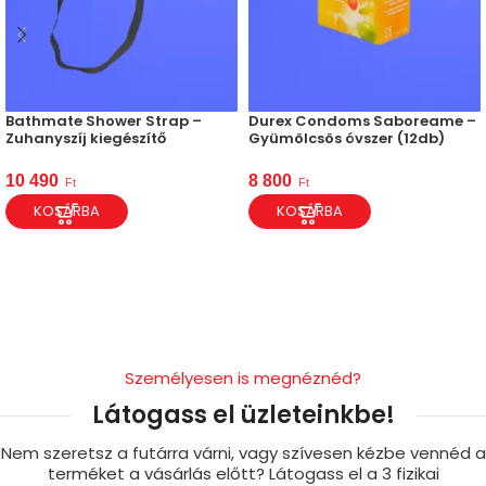
Bathmate Shower Strap –
Durex Condoms Saboreame –
Zuhanyszíj kiegészítő
Gyümölcsös óvszer (12db)
10 490
8 800
Ft
Ft
KOSÁRBA
KOSÁRBA
Személyesen is megnéznéd?
Látogass el üzleteinkbe!
Nem szeretsz a futárra várni, vagy szívesen kézbe vennéd a
terméket a vásárlás előtt? Látogass el a 3 fizikai