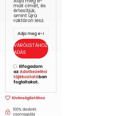
Adja meg e-
mail címét, és
értesítjük,
amint újra
raktáron lesz.
VÁRÓLISTÁHOZ
ADÁS
Elfogadom
az
Adatkezelési
tájékoztató
ban
foglaltakat.
Kívánságlistához
100% diszkrét
csomagolás