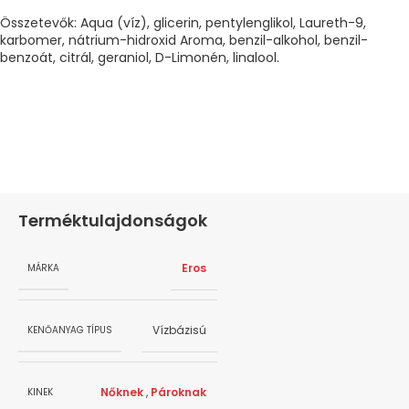
Összetevők: Aqua (víz), glicerin, pentylenglikol, Laureth-9,
karbomer, nátrium-hidroxid Aroma, benzil-alkohol, benzil-
benzoát, citrál, geraniol, D-Limonén, linalool.
Terméktulajdonságok
Eros
MÁRKA
Vízbázisú
KENŐANYAG TÍPUS
Nőknek
,
Pároknak
KINEK