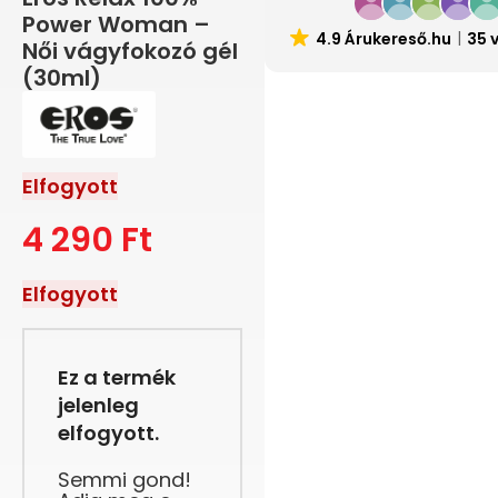
Power Woman –
4.9 Árukereső.hu
35 
Női vágyfokozó gél
(30ml)
Elfogyott
4 290
Ft
Elfogyott
Ez a termék
jelenleg
elfogyott.
Semmi gond!