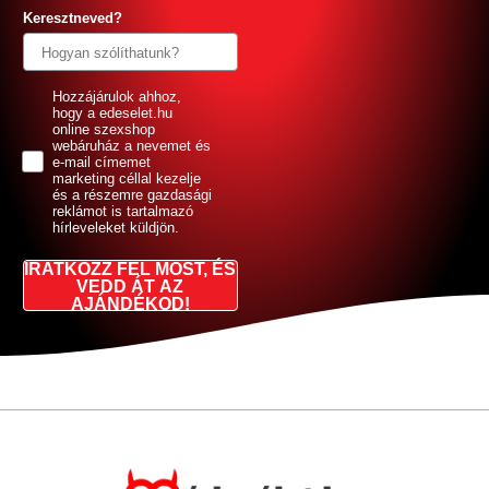
Keresztneved?
GDPR
Hozzájárulok ahhoz,
hogy a edeselet.hu
online szexshop
webáruház a nevemet és
e-mail címemet
marketing céllal kezelje
és a részemre gazdasági
reklámot is tartalmazó
hírleveleket küldjön.
IRATKOZZ FEL MOST, ÉS
VEDD ÁT AZ
AJÁNDÉKOD!