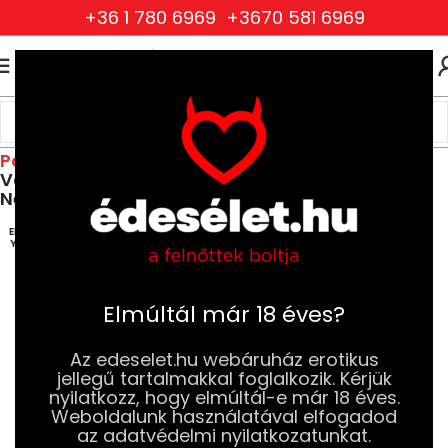
+36 1 780 6969
+3670 581 6969
0
0
FT
Kezdőlap
Drogéria és Jobb Szexuális Élmény
Jobb Szexuális Élmény
Potencianövelők és Vágyfokozók
Vágyfokozók és Libidónövelő Készítmények
Nőknek
ELFOG
YOTT
Elmúltál már 18 éves?
Az edeselet.hu webáruház erotikus
jellegű tartalmakkal foglalkozik. Kérjük
nyilatkozz, hogy elmúltál-e már 18 éves.
Weboldalunk használatával elfogadod
az adatvédelmi nyilatkozatunkat.