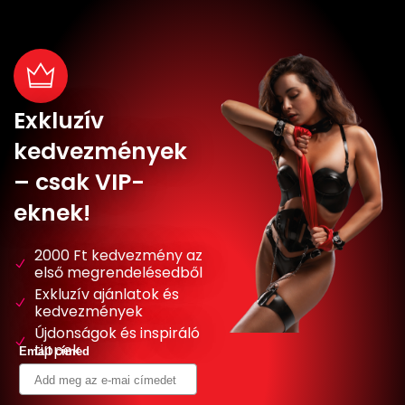
Exkluzív
kedvezmények
– csak VIP-
eknek!
2000 Ft kedvezmény az
első megrendelésedből
Exkluzív ajánlatok és
kedvezmények
Újdonságok és inspiráló
tippek
Email címed