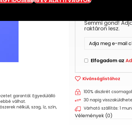
VAGY IDŐSEBB
18 ÉV ALATTI VAGYOK
Ez a termék jelenl
Semmi gond! Adja 
raktáron lesz.
Elfogadom az
Ad
Kívánságlistához
100% diszkrét csomago
zetet garantál. Egyedülálló
30 napig visszaküldhet
ebbé válhat.
zerek nélküli, szag, íz, szín,
Várható szállítás: 1 mu
Vélemények (0)