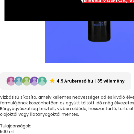
18 ÉVES VAGYOK, 
4.9 Árukereső.hu
35 vélemény
Vízbázisú síkosító, amely kellemes nedvességet ad és kiváló élve
formulájának köszönhetően az együtt töltött idő még élvezetes
Bőrgyógyászatilag tesztelt, vízben oldódó, hosszantartó, tartósítós
olajoktól vagy illatanyagoktól mentes.
Tulajdonságok:
500 ml