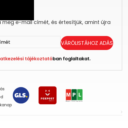
eg elfogyott.
meg e-mail címét, és értesítjük, amint újra
VÁRÓLISTÁHOZ ADÁS
atkezelési tájékoztató
ban foglaltakat.
lás
ed
nkanap