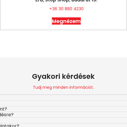
+36 30 880 4230
Megnézem
Gyakori kérdések
Tudj meg minden információt.
ont?
désre?
álatakor?