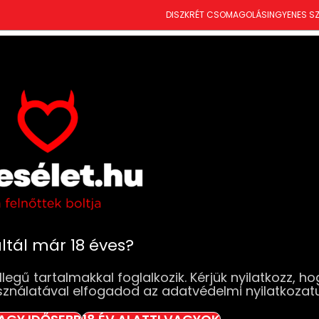
DISZKRÉT CSOMAGOLÁS
INGYENES SZ
T
ÚJDONSÁGOK
SZEXJÁTÉKOK
RUHÁK & FEHÉRNEMŰK
DROGÉRIA
BDSM
SZ
kosítók
Vízalapú Síkosítók
Eros Aqua Sensations 
Eros Aqua Sens
síkosító 500 ml
Elfogyott
ltál már 18 éves?
13 990
Ft
legű tartalmakkal foglalkozik. Kérjük nyilatkozz, ho
sználatával elfogadod az adatvédelmi nyilatkozat
Elfogyott