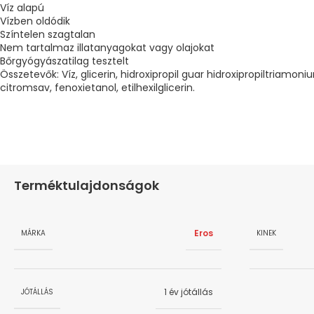
Víz alapú
Vízben oldódik
Színtelen szagtalan
Nem tartalmaz illatanyagokat vagy olajokat
Bőrgyógyászatilag tesztelt
Összetevők: Víz, glicerin, hidroxipropil guar hidroxipropiltriamonium
citromsav, fenoxietanol, etilhexilglicerin.
Terméktulajdonságok
Eros
MÁRKA
KINEK
1 év jótállás
JÓTÁLLÁS