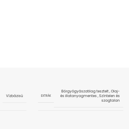
Bőrgyógyászatilag tesztelt
,
Olaj-
Vízbázisú
és illatanyagmentes
,
Színtelen és
EXTRÁK
szagtalan