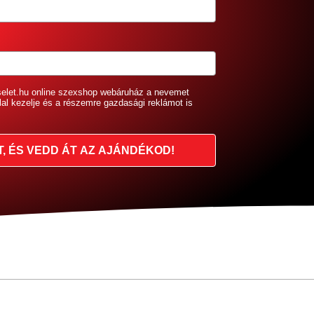
selet.hu online szexshop webáruház a nevemet
lal kezelje és a részemre gazdasági reklámot is
T, ÉS VEDD ÁT AZ AJÁNDÉKOD!