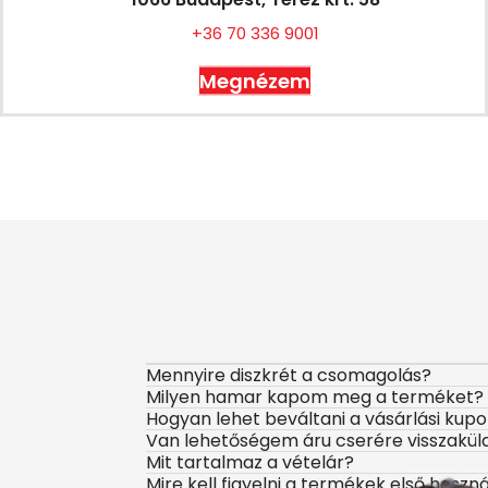
+36 70 336 9001
Megnézem
Mennyire diszkrét a csomagolás?
Milyen hamar kapom meg a terméket?
Hogyan lehet beváltani a vásárlási kup
Van lehetőségem áru cserére visszakül
Mit tartalmaz a vételár?
Mire kell figyelni a termékek első haszn