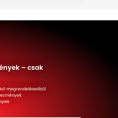
ények – csak
lső megrendelésedből
dvezmények
ippek