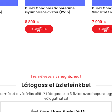
–
Durex Condoms Saboreame –
Durex Cond
b)
Gyümölcsös óvszer (12db)
Síkosított 
8 800
7 990
Ft
Ft
KOSÁRBA
KOSÁRB
Személyesen is megnéznéd?
Látogass el üzleteinkbe!
erméket a vásárlás előtt? Látogass el a 3 fizikai szexshopunk e
válogathatsz!
Érd, Stop Shop, Budai út 13.