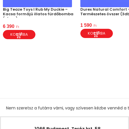
Big Teaze Toys I Rub My Duckie –
Durex Natural Comfort 
Kacsa formájú illatos fürdőbomba
Természetes óvszer (3d
(rózsa)
1 590
Ft
6 390
Ft
KOSÁRBA
KOSÁRBA
Nem szeretsz a futárra várni, vagy szívesen kézbe vennéd a t
1066 Budapest, Teréz krt. 58