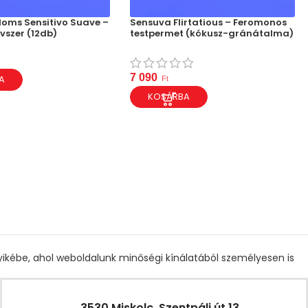
oms Sensitivo Suave –
Sensuva Flirtatious – Feromonos
óvszer (12db)
testpermet (kókusz-gránátalma)
7 090
A
Ft
KOSÁRBA
gyikébe, ahol weboldalunk minőségi kínálatából személyesen is
3530 Miskolc, Szentpáli út 13.