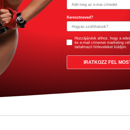
Keresztneved?
GDPR
Hozzájárulok ahhoz, hogy a ede
és e-mail címemet marketing cél
tartalmazó hírleveleket küldjön.
IRATKOZZ FEL MOS