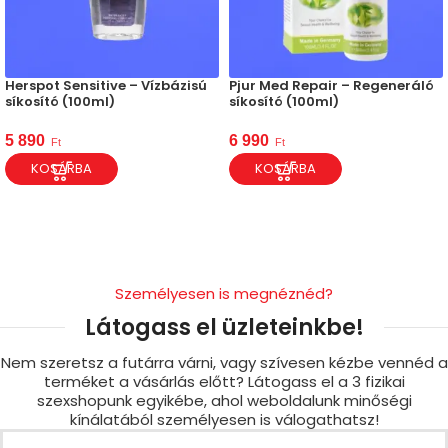
Herspot Sensitive – Vízbázisú
Pjur Med Repair – Regeneráló
síkosító (100ml)
síkosító (100ml)
5 890
6 990
Ft
Ft
KOSÁRBA
KOSÁRBA
Személyesen is megnéznéd?
Látogass el üzleteinkbe!
Nem szeretsz a futárra várni, vagy szívesen kézbe vennéd a
terméket a vásárlás előtt? Látogass el a 3 fizikai
szexshopunk egyikébe, ahol weboldalunk minőségi
kínálatából személyesen is válogathatsz!