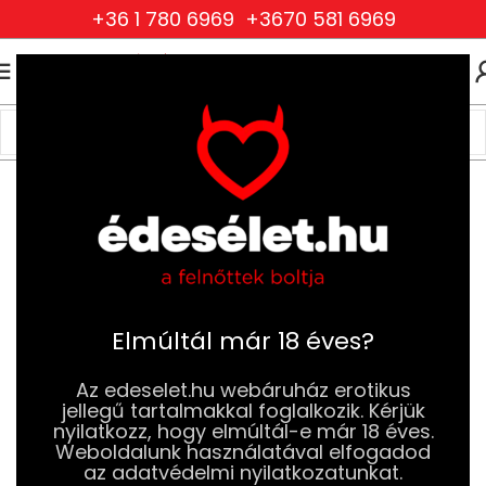
+36 1 780 6969
+3670 581 6969
0
0
FT
Kezdőlap
Drogéria és Jobb Szexuális Élmény
Síkosítók
Vízalapú Síkosítók
Elmúltál már 18 éves?
Az edeselet.hu webáruház erotikus
jellegű tartalmakkal foglalkozik. Kérjük
nyilatkozz, hogy elmúltál-e már 18 éves.
Weboldalunk használatával elfogadod
az adatvédelmi nyilatkozatunkat.