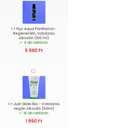
Aqua
Panthenol
-
Regeneráló,
vízbázisú
síkosító
1
×
Pjur Aqua Panthenol -
(100
Regeneráló, vízbázisú
síkosító (100 ml)
ml)
4 db raktáron.
5 990
Ft
Just
Glide
Bio
-
Vízbázisú
vegán
síkosító
1
×
Just Glide Bio - Vízbázisú
(50ml)
vegán síkosító (50ml)
16 db raktáron.
1 990
Ft