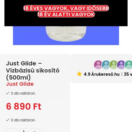
18 ÉVES VAGYOK, VAGY IDŐSEBB
18 ÉV ALATTI VAGYOK
Just Glide –
Vízbázisú síkosító
4.9 Árukereső.hu
35 
(500ml)
Just Glide
3 db raktáron.
6 890
Ft
3 db raktáron.