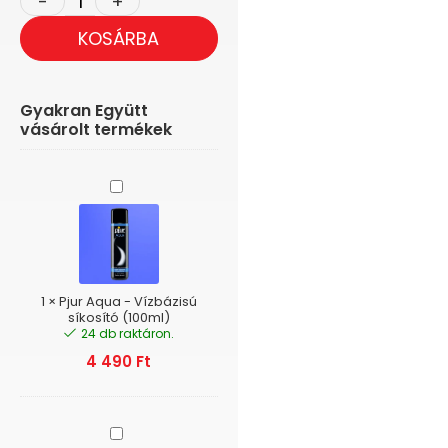
KOSÁRBA
Gyakran Együtt
vásárolt termékek
Pjur
Aqua
-
Vízbázisú
síkosító
(100ml)
1
×
Pjur Aqua - Vízbázisú
síkosító (100ml)
24 db raktáron.
4 490
Ft
Pjur