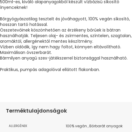
500ml-es, kiváló alapanyagokból készült vízbázisú síkosító
ínyenceknek!
Bőrgyógyászatilag tesztelt és jóváhagyott, 100% vegán síkosító,
hosszan tartó hatással.
Összetevőinek köszönhetően az érzékeny bőrűek is bátran
használhatják. Teljesen olaj- és zsírmentes, színtelen, szagtalan,
aromáktól, allergénektől mentes készítmény.
Vízben oldódik, így nem hagy foltot, könnyen eltávolítható.
Maximálisan óvszerbarát.
Bármilyen anyagú szex-játékszerrel biztonsággal használható.
Praktikus, pumpás adagolóval ellátott flakonban.
Terméktulajdonságok
100% vegán
,
Bőrbarát anyagok
ALLERGÉNEK