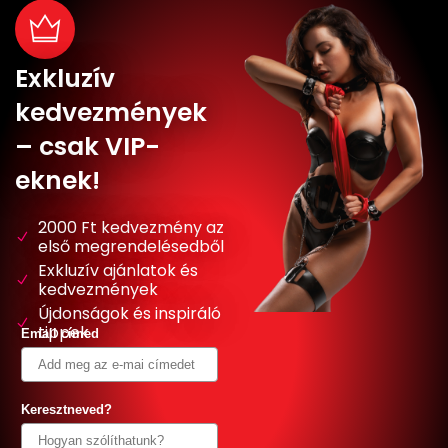
Exkluzív
kedvezmények
– csak VIP-
eknek!
2000 Ft kedvezmény az
első megrendelésedből
Exkluzív ajánlatok és
kedvezmények
Újdonságok és inspiráló
tippek
Email címed
Keresztneved?