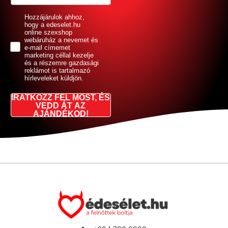
GDPR
Hozzájárulok ahhoz,
hogy a edeselet.hu
online szexshop
webáruház a nevemet és
e-mail címemet
marketing céllal kezelje
és a részemre gazdasági
reklámot is tartalmazó
hírleveleket küldjön.
IRATKOZZ FEL MOST, ÉS
VEDD ÁT AZ
AJÁNDÉKOD!