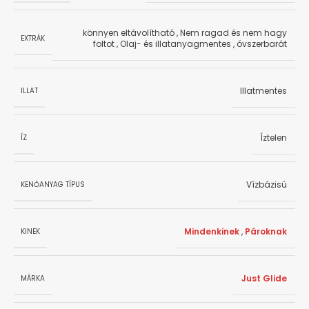
könnyen eltávolítható
,
Nem ragad és nem hagy
EXTRÁK
foltot
,
Olaj- és illatanyagmentes
,
óvszerbarát
Illatmentes
ILLAT
Íztelen
ÍZ
Vízbázisú
KENŐANYAG TÍPUS
Mindenkinek
,
Pároknak
KINEK
Just Glide
MÁRKA