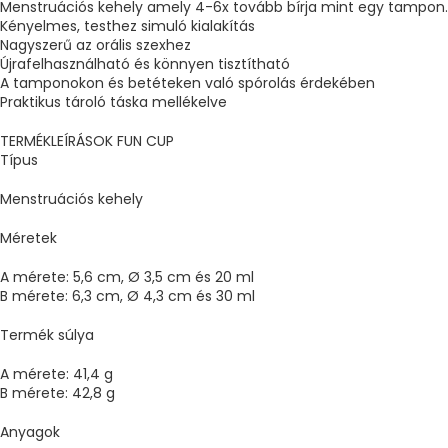
Menstruációs kehely amely 4-6x tovább bírja mint egy tampon.
Kényelmes, testhez simuló kialakítás
Nagyszerű az orális szexhez
Újrafelhasználható és könnyen tisztítható
A tamponokon és betéteken való spórolás érdekében
Praktikus tároló táska mellékelve
TERMÉKLEÍRÁSOK FUN CUP
Típus
Menstruációs kehely
Méretek
A mérete: 5,6 cm, Ø 3,5 cm és 20 ml
B mérete: 6,3 cm, Ø 4,3 cm és 30 ml
Termék súlya
A mérete: 41,4 g
B mérete: 42,8 g
Anyagok