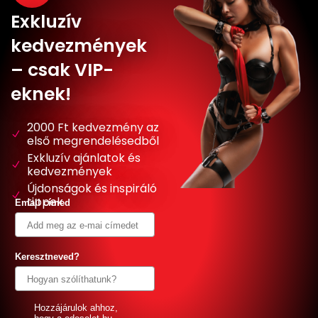
Exkluzív
kedvezmények
– csak VIP-
eknek!
2000 Ft kedvezmény az
első megrendelésedből
Exkluzív ajánlatok és
kedvezmények
Újdonságok és inspiráló
tippek
Email címed
Keresztneved?
GDPR
Hozzájárulok ahhoz,