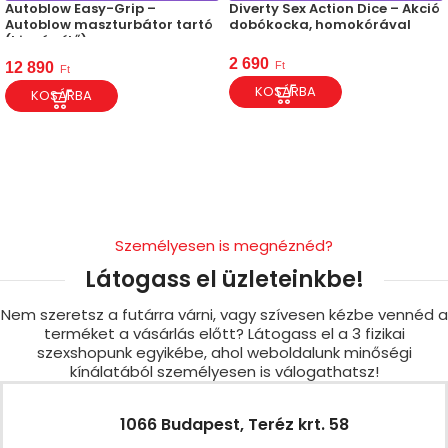
Autoblow Easy-Grip –
Diverty Sex Action Dice – Akció
Autoblow maszturbátor tartó
dobókocka, homokórával
(kiegészítő)
2 690
Ft
12 890
Ft
KOSÁRBA
KOSÁRBA
Személyesen is megnéznéd?
Látogass el üzleteinkbe!
Nem szeretsz a futárra várni, vagy szívesen kézbe vennéd a
terméket a vásárlás előtt? Látogass el a 3 fizikai
szexshopunk egyikébe, ahol weboldalunk minőségi
kínálatából személyesen is válogathatsz!
1066 Budapest, Teréz krt. 58