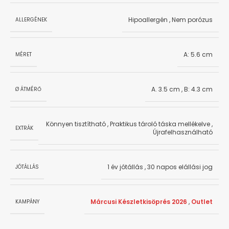
Hipoallergén
,
Nem porózus
ALLERGÉNEK
A: 5.6 cm
MÉRET
A. 3.5 cm
,
B: 4.3 cm
Ø ÁTMÉRŐ
Könnyen tisztítható
,
Praktikus tároló táska mellékelve
,
EXTRÁK
Újrafelhasználható
1 év jótállás
,
30 napos elállási jog
JÓTÁLLÁS
Márcusi Készletkisöprés 2026
,
Outlet
KAMPÁNY