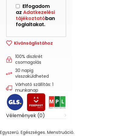
Elfogadom
az
Adatkezelési
tájékoztató
ban
foglaltakat.
Kívánságlistához
100% diszkrét
csomagolás
30 napig
visszaküldheted
Várható szállítás: 1
munkanap
Vélemények (0)
Egyszerű. Egészséges. Menstruáció.