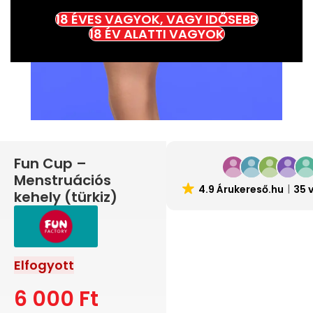
18 ÉVES VAGYOK, VAGY IDŐSEBB
18 ÉV ALATTI VAGYOK
Fun Cup –
Menstruációs
4.9 Árukereső.hu
35 
kehely (türkiz)
Elfogyott
6 000
Ft