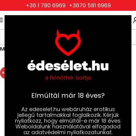
+36 1 780 6969
+3670 581 6969
0
0
FT
Kezdőlap
Drogéria és Jobb Szexuális Élmény
Eszköz és Intim Higiénia
Menstruációs Intimkelyhek
ELFOG
YOTT
NÉPSZERŰ
Elmúltál már 18 éves?
Az edeselet.hu webáruház erotikus
jellegű tartalmakkal foglalkozik. Kérjük
nyilatkozz, hogy elmúltál-e már 18 éves.
Weboldalunk használatával elfogadod
az adatvédelmi nyilatkozatunkat.