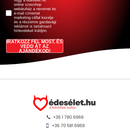
hogy a edeselet.hu
online szexshop
webáruház a nevemet és
e-mail címemet
marketing céllal kezelje
és a részemre gazdasági
reklámot is tartalmazó
hírleveleket küldjön.
IRATKOZZ FEL MOST, ÉS
VEDD ÁT AZ
AJÁNDÉKOD!
+36 1 780 6969
+36 70 581 6969