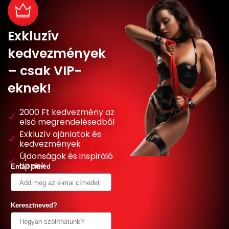
Exkluzív
kedvezmények
– csak VIP-
eknek!
2000 Ft kedvezmény az
első megrendelésedből
Exkluzív ajánlatok és
kedvezmények
Újdonságok és inspiráló
tippek
Email címed
Keresztneved?