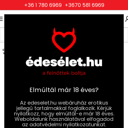
+36 1 780 6969
+3670 581 6969
0
0
FT
Kezdőlap
Szexjátékok
Dildók
Realisztikus Dildók
ELFOG
YOTT
Elmúltál már 18 éves?
Az edeselet.hu webáruház erotikus
jellegű tartalmakkal foglalkozik. Kérjük
nyilatkozz, hogy elmúltál-e már 18 éves.
Weboldalunk használatával elfogadod
az adatvédelmi nyilatkozatunkat.