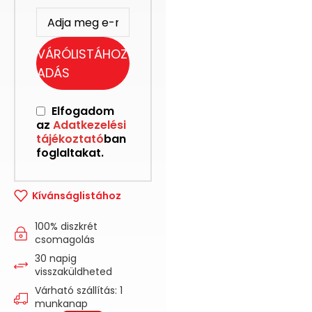
VÁRÓLISTÁHOZ
ADÁS
Elfogadom
az
Adatkezelési
tájékoztató
ban
foglaltakat.
Kívánságlistához
100% diszkrét
csomagolás
30 napig
visszaküldheted
Várható szállítás: 1
munkanap