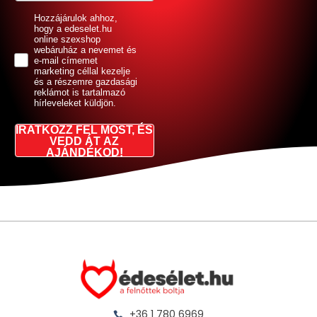
GDPR
Hozzájárulok ahhoz,
hogy a edeselet.hu
online szexshop
webáruház a nevemet és
e-mail címemet
marketing céllal kezelje
és a részemre gazdasági
reklámot is tartalmazó
hírleveleket küldjön.
IRATKOZZ FEL MOST, ÉS
VEDD ÁT AZ
AJÁNDÉKOD!
+36 1 780 6969