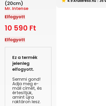
4.9 Árukereső.hu
35 
(20cm)
Mr. Intense
Elfogyott
10 590
Ft
Elfogyott
Ez a termék
jelenleg
elfogyott.
Semmi gond!
Adja meg e-
mail címét, és
értesítjük,
amint újra
raktáron lesz.