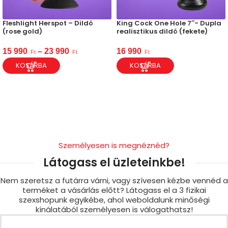
Fleshlight Herspot – Dildó
King Cock One Hole 7″- Dupla
(rose gold)
realisztikus dildó (fekete)
15 990
–
23 990
16 990
Ft
Ft
Ft
KOSÁRBA
KOSÁRBA
Személyesen is megnéznéd?
Látogass el üzleteinkbe!
Nem szeretsz a futárra várni, vagy szívesen kézbe vennéd a
terméket a vásárlás előtt? Látogass el a 3 fizikai
szexshopunk egyikébe, ahol weboldalunk minőségi
kínálatából személyesen is válogathatsz!