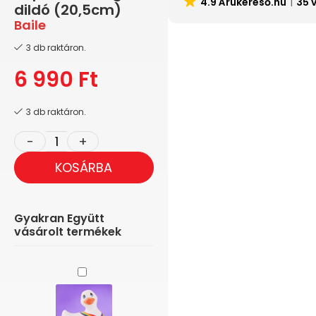
4.9 Árukereső.hu
35 
dildó (20,5cm)
Baile
3 db raktáron.
6 990
Ft
3 db raktáron.
KOSÁRBA
Gyakran Együtt
vásárolt termékek
My
Duckie
Pride
-