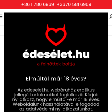
+36 1 780 6969
+3670 581 6969
0
0
FT
Kezdőlap
Szexjátékok
Dildók
Realisztikus Dildók
Elmúltál már 18 éves?
Az edeselet.hu webáruház erotikus
jellegű tartalmakkal foglalkozik. Kérjük
nyilatkozz, hogy elmúltál-e már 18 éves.
Weboldalunk használatával elfogadod
az adatvédelmi nyilatkozatunkat.