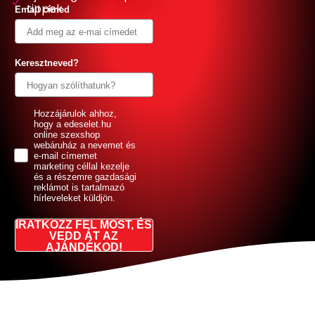
tippek
Email címed
Keresztneved?
GDPR
Hozzájárulok ahhoz,
hogy a edeselet.hu
online szexshop
webáruház a nevemet és
e-mail címemet
marketing céllal kezelje
és a részemre gazdasági
reklámot is tartalmazó
hírleveleket küldjön.
IRATKOZZ FEL MOST, ÉS
VEDD ÁT AZ
AJÁNDÉKOD!