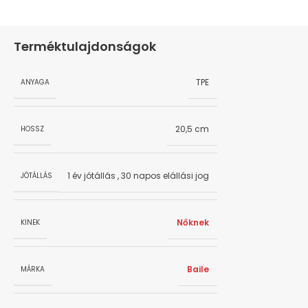
Terméktulajdonságok
TPE
ANYAGA
20,5 cm
HOSSZ
1 év jótállás
,
30 napos elállási jog
JÓTÁLLÁS
Nőknek
KINEK
Baile
MÁRKA