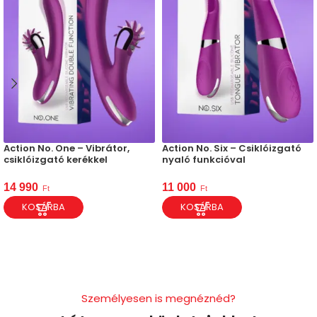
Action No. One – Vibrátor,
Action No. Six – Csiklóizgató
csiklóizgató kerékkel
nyaló funkcióval
14 990
11 000
Ft
Ft
KOSÁRBA
KOSÁRBA
Személyesen is megnéznéd?