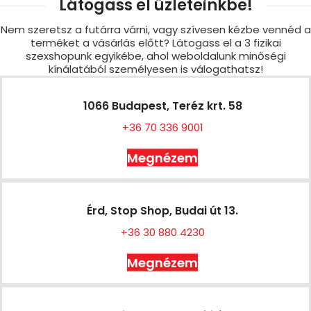
Látogass el üzleteinkbe!
Nem szeretsz a futárra várni, vagy szívesen kézbe vennéd a
terméket a vásárlás előtt? Látogass el a 3 fizikai
szexshopunk egyikébe, ahol weboldalunk minőségi
kínálatából személyesen is válogathatsz!
1066 Budapest, Teréz krt. 58
+36 70 336 9001
Megnézem
Érd, Stop Shop, Budai út 13.
+36 30 880 4230
Megnézem