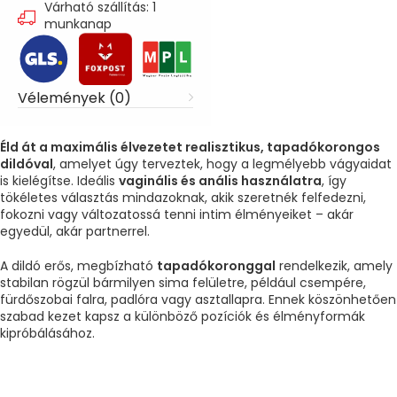
Várható szállítás: 1
munkanap
Vélemények (0)
Éld át a maximális élvezetet realisztikus, tapadókorongos
dildóval
, amelyet úgy terveztek, hogy a legmélyebb vágyaidat
is kielégítse. Ideális
vaginális és anális használatra
, így
tökéletes választás mindazoknak, akik szeretnék felfedezni,
fokozni vagy változatossá tenni intim élményeiket – akár
egyedül, akár partnerrel.
A dildó erős, megbízható
tapadókoronggal
rendelkezik, amely
stabilan rögzül bármilyen sima felületre, például csempére,
fürdőszobai falra, padlóra vagy asztallapra. Ennek köszönhetően
szabad kezet kapsz a különböző pozíciók és élményformák
kipróbálásához.