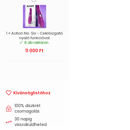
No.
Six
-
Csiklóizgató
nyaló
funkcióval
1
×
Action No. Six - Csiklóizgató
nyaló funkcióval
6 db raktáron.
11 000
Ft
Kívánságlistához
100% diszkrét
csomagolás
30 napig
visszaküldheted