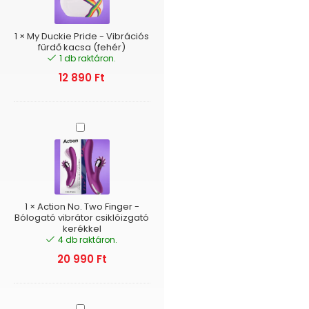
Vibrációs
fürdő
kacsa
1
×
My Duckie Pride - Vibrációs
(fehér)
fürdő kacsa (fehér)
1 db raktáron.
12 890
Ft
Action
No.
Two
Finger
-
Bólogató
vibrátor
1
×
Action No. Two Finger -
csiklóizgató
Bólogató vibrátor csiklóizgató
kerékkel
kerékkel
4 db raktáron.
20 990
Ft
Action