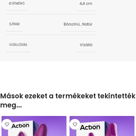
4,4 cm
Ø ÁTMÉRŐ
Bőrszínű
,
Natúr
SZÍNEK
Vízálló
VIZÁLLÓSÁG
Mások ezeket a termékeket tekintették
meg...