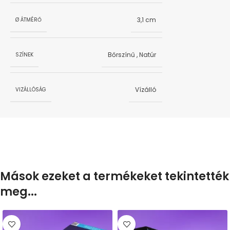
3,1 cm
Ø ÁTMÉRŐ
Bőrszínű
,
Natúr
SZÍNEK
Vízálló
VIZÁLLÓSÁG
Mások ezeket a termékeket tekintették
meg...