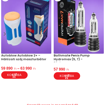
Autoblow Autoblow 2+ –
Bathmate Penis Pump
Hálózati száj maszturbátor
Hydromax (5, 7) -
Péniszpumpa
59 890
–
63 990
Ft
Ft
57 990
Ft
KOSÁRBA
KOSÁRBA