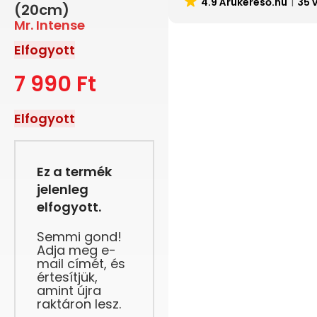
4.9 Árukereső.hu
35 
(20cm)
Mr. Intense
Elfogyott
7 990
Ft
Elfogyott
Ez a termék
jelenleg
elfogyott.
Semmi gond!
Adja meg e-
mail címét, és
értesítjük,
amint újra
raktáron lesz.