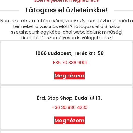
Személyesen is megnéznéd?
Látogass el üzleteinkbe!
Nem szeretsz a futárra várni, vagy szívesen kézbe vennéd a
terméket a vásárlás előtt? Látogass el a 3 fizikai
szexshopunk egyikébe, ahol weboldalunk minőségi
kínálatából személyesen is válogathatsz!
1066 Budapest, Teréz krt. 58
+36 70 336 9001
Megnézem
Érd, Stop Shop, Budai út 13.
+36 30 880 4230
Megnézem