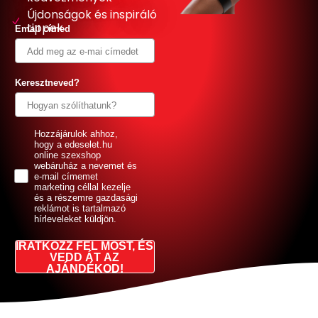
Újdonságok és inspiráló
tippek
Email címed
Keresztneved?
GDPR
Hozzájárulok ahhoz,
hogy a edeselet.hu
online szexshop
webáruház a nevemet és
e-mail címemet
marketing céllal kezelje
és a részemre gazdasági
reklámot is tartalmazó
hírleveleket küldjön.
IRATKOZZ FEL MOST, ÉS
VEDD ÁT AZ
AJÁNDÉKOD!