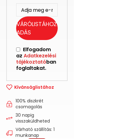
VÁRÓLISTÁHOZ
ADÁS
Elfogadom
az
Adatkezelési
tájékoztató
ban
foglaltakat.
Kívánságlistához
100% diszkrét
csomagolás
30 napig
visszaküldheted
Várható szállítás: 1
munkanap