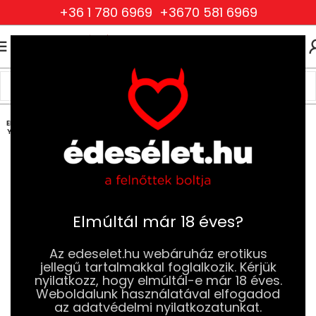
+36 1 780 6969
+3670 581 6969
0
0
FT
Kezdőlap
Szexjátékok
Dildók
Realisztikus Dildók
ELFOG
YOTT
Elmúltál már 18 éves?
Az edeselet.hu webáruház erotikus
jellegű tartalmakkal foglalkozik. Kérjük
nyilatkozz, hogy elmúltál-e már 18 éves.
Weboldalunk használatával elfogadod
az adatvédelmi nyilatkozatunkat.