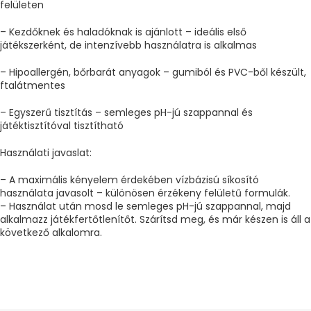
felületen
– Kezdőknek és haladóknak is ajánlott – ideális első
játékszerként, de intenzívebb használatra is alkalmas
– Hipoallergén, bőrbarát anyagok – gumiból és PVC-ből készült,
ftalátmentes
– Egyszerű tisztítás – semleges pH-jú szappannal és
játéktisztítóval tisztítható
Használati javaslat:
– A maximális kényelem érdekében vízbázisú síkosító
használata javasolt – különösen érzékeny felületű formulák.
– Használat után mosd le semleges pH-jú szappannal, majd
alkalmazz játékfertőtlenítőt. Szárítsd meg, és már készen is áll a
következő alkalomra.