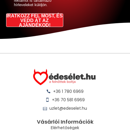
reklámot is tartalmazó
hírleveleket küldjön.
IRATKOZZ FEL MOST, ÉS
VEDD ÁT AZ
AJÁNDÉKOD!
+36 1 780 6969
+36 70 581 6969
uzlet@edeselet.hu
Vásárlói Információk
Elérhetőségek