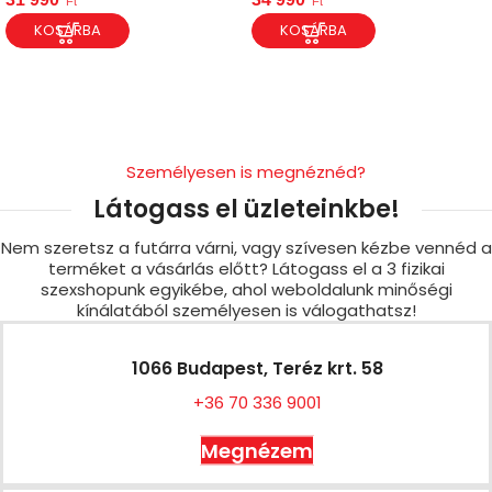
Ft
Ft
KOSÁRBA
KOSÁRBA
Személyesen is megnéznéd?
Látogass el üzleteinkbe!
Nem szeretsz a futárra várni, vagy szívesen kézbe vennéd a
terméket a vásárlás előtt? Látogass el a 3 fizikai
szexshopunk egyikébe, ahol weboldalunk minőségi
kínálatából személyesen is válogathatsz!
1066 Budapest, Teréz krt. 58
+36 70 336 9001
Megnézem