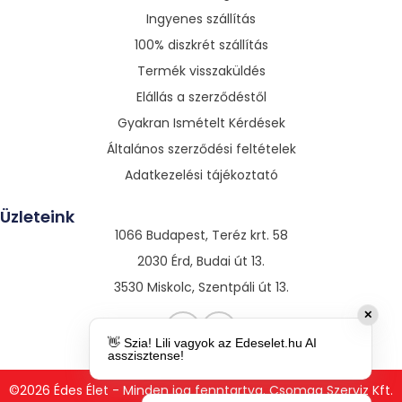
Ingyenes szállítás
100% diszkrét szállítás
Termék visszaküldés
Elállás a szerződéstől
Gyakran Ismételt Kérdések
Általános szerződési feltételek
Adatkezelési tájékoztató
Üzleteink
1066 Budapest, Teréz krt. 58
2030 Érd, Budai út 13.
3530 Miskolc, Szentpáli út 13.
✕
👋 Szia! Lili vagyok az Edeselet.hu AI
asszisztense!
©2026 Édes Élet - Minden jog fenntartva. Csomag Szerviz Kft.