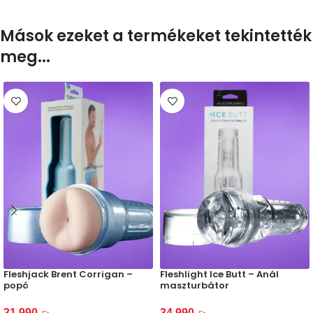
Mások ezeket a termékeket tekintették
meg...
Fleshjack Brent Corrigan –
Fleshlight Ice Butt – Anál
popó
maszturbátor
31 990
34 990