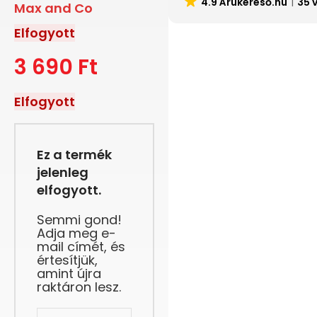
4.9 Árukereső.hu
35 
Max and Co
Elfogyott
3 690
Ft
Elfogyott
Ez a termék
jelenleg
elfogyott.
Semmi gond!
Adja meg e-
mail címét, és
értesítjük,
amint újra
raktáron lesz.