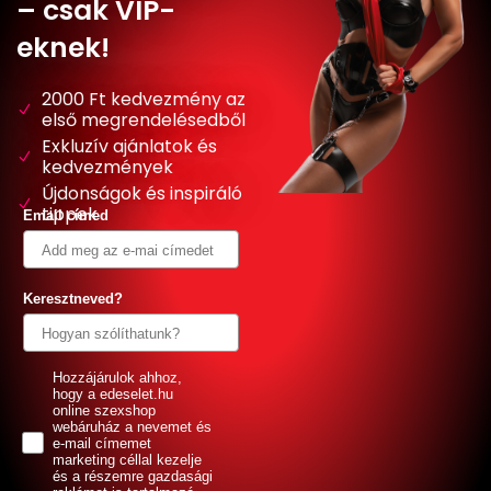
– csak VIP-
eknek!
2000 Ft kedvezmény az
első megrendelésedből
Exkluzív ajánlatok és
kedvezmények
Újdonságok és inspiráló
tippek
Email címed
Keresztneved?
GDPR
Hozzájárulok ahhoz,
hogy a edeselet.hu
online szexshop
webáruház a nevemet és
e-mail címemet
marketing céllal kezelje
és a részemre gazdasági