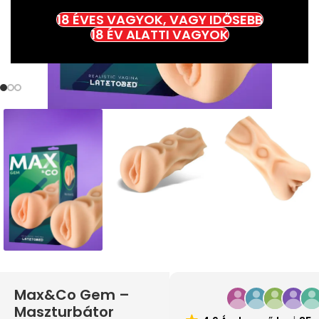
18 ÉVES VAGYOK, VAGY IDŐSEBB
18 ÉV ALATTI VAGYOK
Max&Co Gem –
Maszturbátor