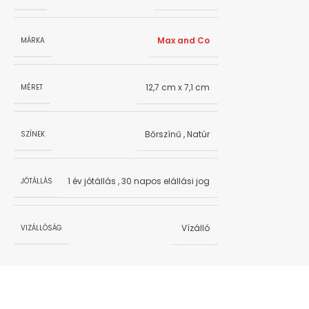
Max and Co
MÁRKA
12,7 cm x 7,1 cm
MÉRET
Bőrszínű
,
Natúr
SZÍNEK
1 év jótállás
,
30 napos elállási jog
JÓTÁLLÁS
Vízálló
VIZÁLLÓSÁG