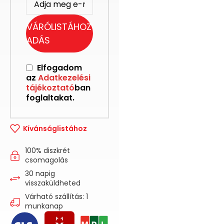
VÁRÓLISTÁHOZ
ADÁS
Elfogadom
az
Adatkezelési
tájékoztató
ban
foglaltakat.
Kívánságlistához
100% diszkrét
csomagolás
30 napig
visszaküldheted
Várható szállítás: 1
munkanap