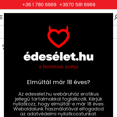
+36 1 780 6969
+3670 581 6969
0
0
FT
Kezdőlap
Szexjátékok
Férfi Szexjátékok,Maszturbátorok
Művaginák
ELFOG
YOTT
Elmúltál már 18 éves?
Az edeselet.hu webáruház erotikus
jellegű tartalmakkal foglalkozik. Kérjük
nyilatkozz, hogy elmúltál-e már 18 éves.
Weboldalunk használatával elfogadod
az adatvédelmi nyilatkozatunkat.