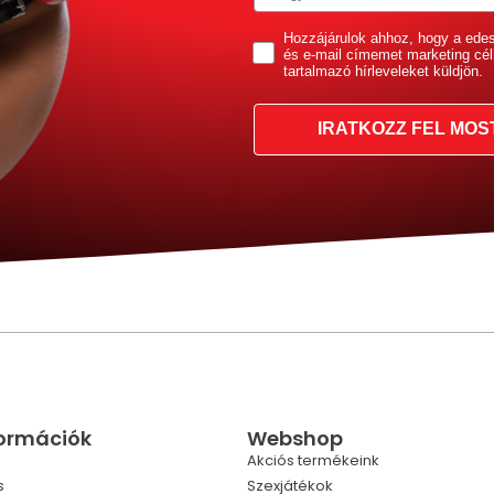
GDPR
Hozzájárulok ahhoz, hogy a ede
és e-mail címemet marketing cél
tartalmazó hírleveleket küldjön.
IRATKOZZ FEL MOS
formációk
Webshop
Akciós termékeink
s
Szexjátékok