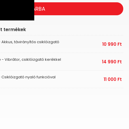
KOSÁRBA
lt termékek
- Akkus, távirányítós csiklóizgató
10 990
Ft
 - Vibrátor, csiklóizgató kerékkel
14 990
Ft
- Csiklóizgató nyaló funkcióval
11 000
Ft