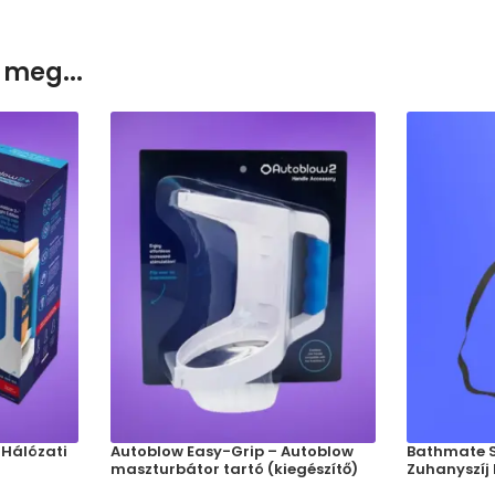
 meg...
 Hálózati
Autoblow Easy-Grip – Autoblow
Bathmate S
maszturbátor tartó (kiegészítő)
Zuhanyszíj 