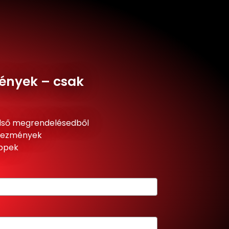
ények – csak
lső megrendelésedből
dvezmények
ippek