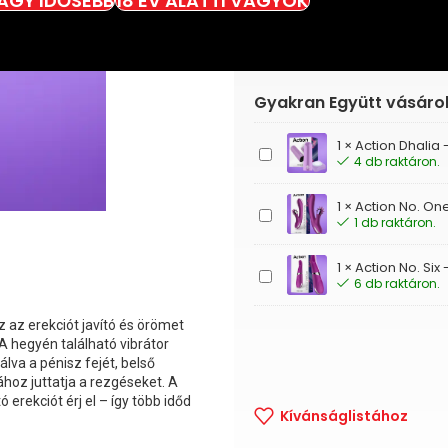
VAGY IDŐSEBB
18 ÉV ALATTI VAGYOK
Gyakran Együtt vásáro
1
×
Action Dhalia 
Action
4 db raktáron.
Dhalia
-
1
×
Action No. One
Akkus,
Action
1 db raktáron.
távirányítós
No.
csiklóizgató
One
1
×
Action No. Six 
-
Action
6 db raktáron.
Vibrátor,
No.
csiklóizgató
Six
kerékkel
z az erekciót javító és örömet
-
A hegyén található vibrátor
Csiklóizgató
álva a pénisz fejét, belső
nyaló
ához juttatja a rezgéseket.
A
funkcióval
 erekciót érj el – így több időd
Kívánságlistához