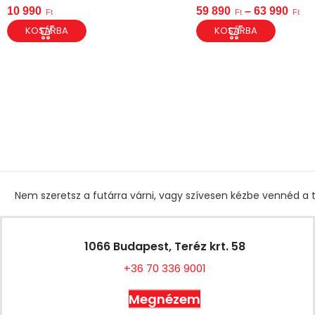
10 990
59 890
–
63 990
Ft
Ft
Ft
KOSÁRBA
KOSÁRBA
Nem szeretsz a futárra várni, vagy szívesen kézbe vennéd a t
1066 Budapest, Teréz krt. 58
+36 70 336 9001
Megnézem