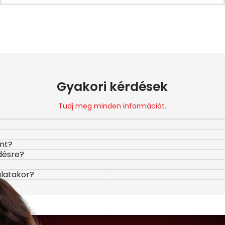
Gyakori kérdések
Tudj meg minden információt.
ont?
désre?
álatakor?