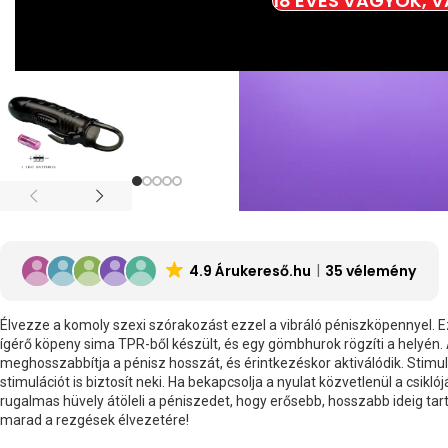
18 ÉVES VAGYOK, 
4.9 Árukereső.hu
35 vélemény
Élvezze a komoly szexi szórakozást ezzel a vibráló péniszköpennyel.
E
ígérő köpeny sima TPR-ből készült, és egy gömbhurok rögzíti a helyén.
meghosszabbítja a pénisz hosszát, és érintkezéskor aktiválódik.
Stimul
stimulációt is biztosít neki.
H
a bekapcsolja a nyulat közvetlenül a csiklój
rugalmas hüvely átöleli a péniszedet, hogy erősebb, hosszabb ideig tartó
marad a rezgések élvezetére!