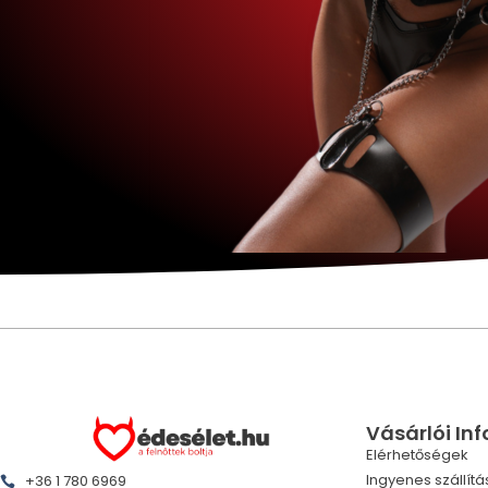
Vásárlói In
Elérhetőségek
Ingyenes szállítá
+36 1 780 6969