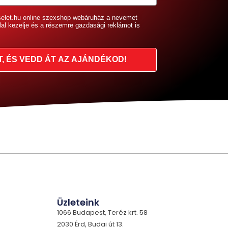
selet.hu online szexshop webáruház a nevemet
lal kezelje és a részemre gazdasági reklámot is
T, ÉS VEDD ÁT AZ AJÁNDÉKOD!
Üzleteink
1066 Budapest, Teréz krt. 58
2030 Érd, Budai út 13.