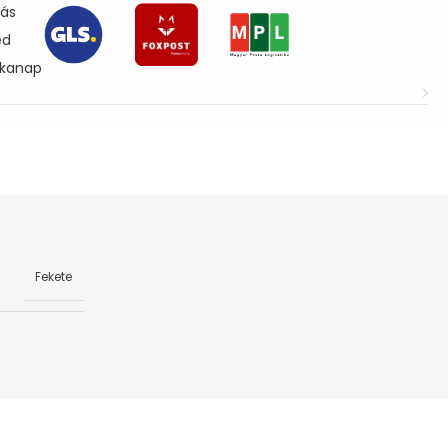
lás
ed
nkanap
Fekete