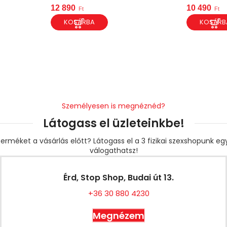
12 890
10 490
Ft
Ft
KOSÁRBA
KOSÁRB
Személyesen is megnéznéd?
Látogass el üzleteinkbe!
erméket a vásárlás előtt? Látogass el a 3 fizikai szexshopunk e
válogathatsz!
Érd, Stop Shop, Budai út 13.
+36 30 880 4230
Megnézem