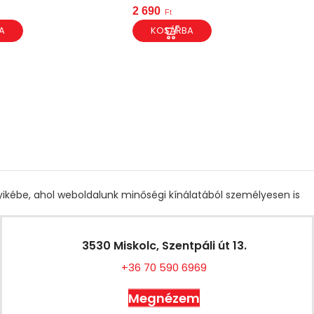
2 690
Ft
A
KOSÁRBA
gyikébe, ahol weboldalunk minőségi kínálatából személyesen is
3530 Miskolc, Szentpáli út 13.
+36 70 590 6969
Megnézem