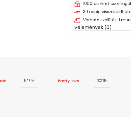
100% diszkrét csomago
30 napig visszaküldhet
Várható szállítás: 1 mu
Vélemények (0)
nak
Pretty Love
MÁRKA
SZÍNEK