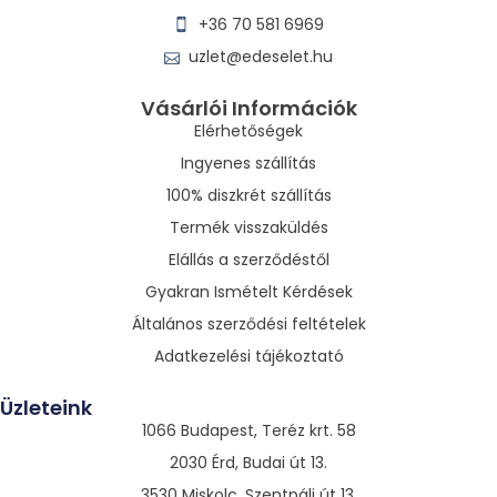
+36 70 581 6969
uzlet@edeselet.hu
Vásárlói Információk
Elérhetőségek
Ingyenes szállítás
100% diszkrét szállítás
Termék visszaküldés
Elállás a szerződéstől
Gyakran Ismételt Kérdések
Általános szerződési feltételek
Adatkezelési tájékoztató
Üzleteink
1066 Budapest, Teréz krt. 58
2030 Érd, Budai út 13.
3530 Miskolc, Szentpáli út 13.