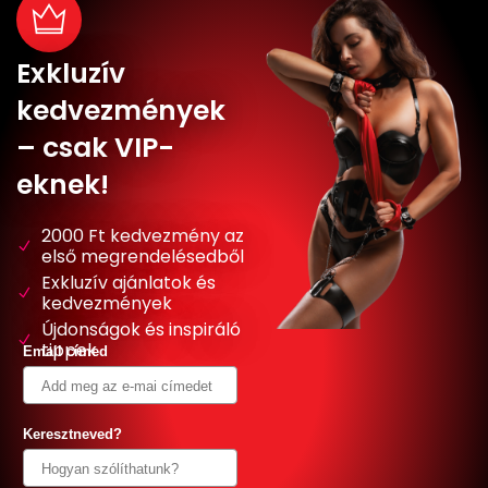
Exkluzív
kedvezmények
– csak VIP-
eknek!
2000 Ft kedvezmény az
első megrendelésedből
Exkluzív ajánlatok és
kedvezmények
Újdonságok és inspiráló
tippek
Email címed
Keresztneved?