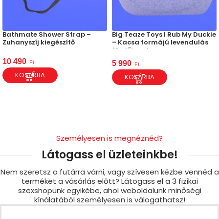
Bathmate Shower Strap –
Big Teaze Toys I Rub My Duckie
Zuhanyszíj kiegészítő
– Kacsa formájú levendulás
fürdőbomba
10 490
Ft
5 990
Ft
KOSÁRBA
KOSÁRBA
Személyesen is megnéznéd?
Látogass el üzleteinkbe!
Nem szeretsz a futárra várni, vagy szívesen kézbe vennéd a
terméket a vásárlás előtt? Látogass el a 3 fizikai
szexshopunk egyikébe, ahol weboldalunk minőségi
kínálatából személyesen is válogathatsz!