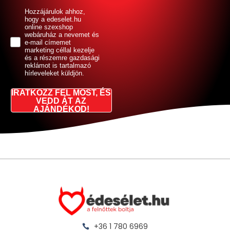
GDPR
Hozzájárulok ahhoz,
hogy a edeselet.hu
online szexshop
webáruház a nevemet és
e-mail címemet
marketing céllal kezelje
és a részemre gazdasági
reklámot is tartalmazó
hírleveleket küldjön.
IRATKOZZ FEL MOST, ÉS
VEDD ÁT AZ
AJÁNDÉKOD!
+36 1 780 6969