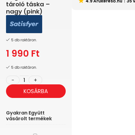
4.9 Árukereső.hu
35 
tároló táska –
nagy (pink)
5 db raktáron.
1 990
Ft
5 db raktáron.
KOSÁRBA
Gyakran Együtt
vásárolt termékek