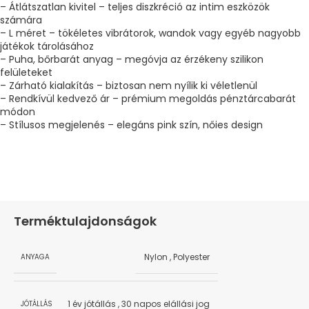
– Átlátszatlan kivitel – teljes diszkréció az intim eszközök
számára
– L méret – tökéletes vibrátorok, wandok vagy egyéb nagyobb
játékok tárolásához
– Puha, bőrbarát anyag – megóvja az érzékeny szilikon
felületeket
– Zárható kialakítás – biztosan nem nyílik ki véletlenül
– Rendkívül kedvező ár – prémium megoldás pénztárcabarát
módon
– Stílusos megjelenés – elegáns pink szín, nőies design
Terméktulajdonságok
Nylon
,
Polyester
ANYAGA
1 év jótállás
,
30 napos elállási jog
JÓTÁLLÁS