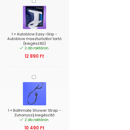
Autoblow
Easy-
Grip
-
Autoblow
maszturbátor
tartó
1
×
Autoblow Easy-Grip -
(kiegészítő)
Autoblow maszturbátor tartó
(kiegészítő)
2 db raktáron.
12 890
Ft
Bathmate
Shower
Strap
-
Zuhanyszíj
kiegészítő
1
×
Bathmate Shower Strap -
Zuhanyszíj kiegészítő
2 db raktáron.
10 490
Ft