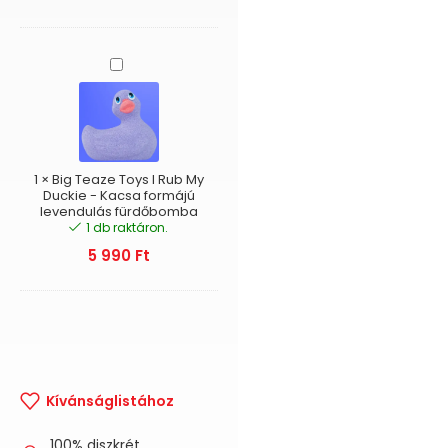
Big
Teaze
Toys
I
Rub
My
Duckie
1
×
Big Teaze Toys I Rub My
-
Duckie - Kacsa formájú
levendulás fürdőbomba
Kacsa
1 db raktáron.
formájú
levendulás
5 990
Ft
fürdőbomba
Kívánságlistához
100% diszkrét