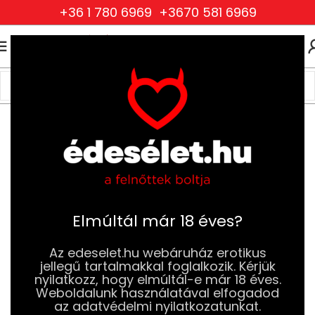
+36 1 780 6969
+3670 581 6969
0
0
FT
Kezdőlap
Drogéria és Jobb Szexuális Élmény
Eszköz és Intim Higiénia
Segédeszköz tisztítók
Elmúltál már 18 éves?
Az edeselet.hu webáruház erotikus
jellegű tartalmakkal foglalkozik. Kérjük
nyilatkozz, hogy elmúltál-e már 18 éves.
Weboldalunk használatával elfogadod
az adatvédelmi nyilatkozatunkat.