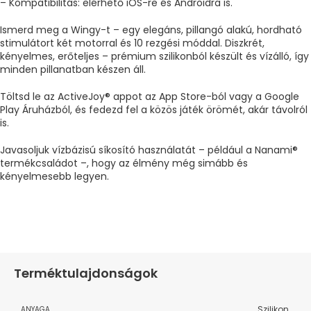
– Kompatibilitás: elérhető iOS-re és Androidra is.
Ismerd meg a Wingy-t – egy elegáns, pillangó alakú, hordható
stimulátort két motorral és 10 rezgési móddal. Diszkrét,
kényelmes, erőteljes – prémium szilikonból készült és vízálló, így
minden pillanatban készen áll.
Töltsd le az ActiveJoy® appot az App Store-ból vagy a Google
Play Áruházból, és fedezd fel a közös játék örömét, akár távolról
is.
Javasoljuk vízbázisú síkosító használatát – például a Nanami®
termékcsaládot –, hogy az élmény még simább és
kényelmesebb legyen.
Terméktulajdonságok
Szilikon
ANYAGA