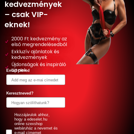
kedvezmények
– csak VIP-
eknek!
2000 Ft kedvezmény az
első megrendelésedből
Exkluzív ajánlatok és
kedvezmények
Újdonságok és inspiráló
tippek
Email címed
Keresztneved?
GDPR
Hozzájárulok ahhoz,
hogy a edeselet.hu
online szexshop
webáruház a nevemet és
e-mail címemet