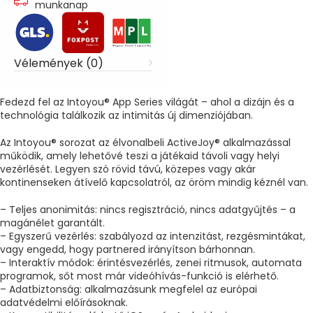
munkanap
Vélemények (0)
Fedezd fel az Intoyou® App Series világát – ahol a dizájn és a
technológia találkozik az intimitás új dimenziójában.
Az Intoyou® sorozat az élvonalbeli ActiveJoy® alkalmazással
működik, amely lehetővé teszi a játékaid távoli vagy helyi
vezérlését. Legyen szó rövid távú, közepes vagy akár
kontinenseken átívelő kapcsolatról, az öröm mindig kéznél van.
– Teljes anonimitás: nincs regisztráció, nincs adatgyűjtés – a
magánélet garantált.
– Egyszerű vezérlés: szabályozd az intenzitást, rezgésmintákat,
vagy engedd, hogy partnered irányítson bárhonnan.
– Interaktív módok: érintésvezérlés, zenei ritmusok, automata
programok, sőt most már videóhívás-funkció is elérhető.
– Adatbiztonság: alkalmazásunk megfelel az európai
adatvédelmi előírásoknak.