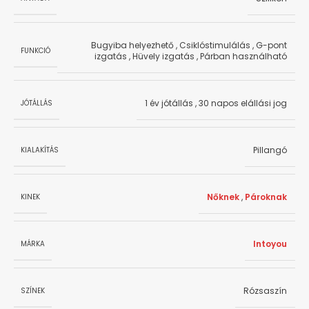
Bugyiba helyezhető
,
Csiklóstimulálás
,
G-pont
FUNKCIÓ
izgatás
,
Hüvely izgatás
,
Párban használható
1 év jótállás
,
30 napos elállási jog
JÓTÁLLÁS
Pillangó
KIALAKÍTÁS
Nőknek
,
Pároknak
KINEK
Intoyou
MÁRKA
Rózsaszín
SZÍNEK