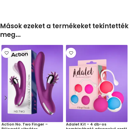
Mások ezeket a termékeket tekintették
meg...
Action No. Two Finger –
Adalet Kit – 4 db-os
Bólogató vibrátor
kombináható gésagolyó szett