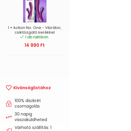
One
-
Vibrátor,
csiklóizgató
kerékkel
1
×
Action No. One - Vibrátor,
csiklóizgató kerékkel
1 db raktáron.
14 990
Ft
Kívánságlistához
100% diszkrét
csomagolás
30 napig
visszaküldheted
Várható szállítás: 1