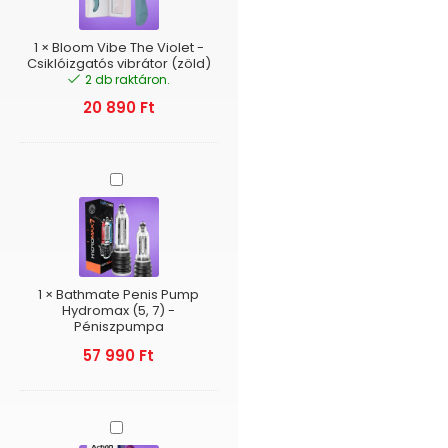
-
Csiklóizgatós
vibrátor
1
×
Bloom Vibe The Violet -
(zöld)
Csiklóizgatós vibrátor (zöld)
2 db raktáron.
20 890
Ft
Bathmate
Penis
Pump
Hydromax
(5,
7)
-
1
×
Bathmate Penis Pump
Péniszpumpa
Hydromax (5, 7) -
Péniszpumpa
57 990
Ft
Action
No.