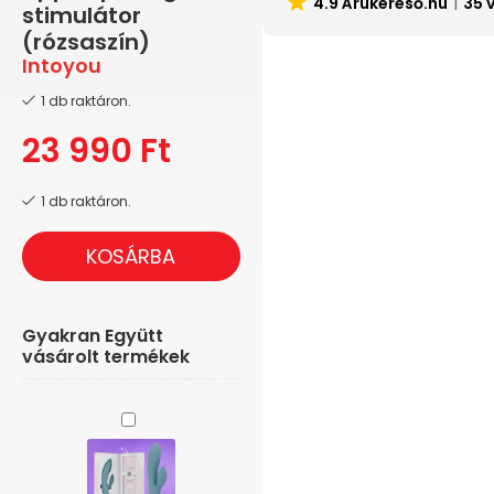
4.9 Árukereső.hu
35 
stimulátor
(rózsaszín)
Intoyou
1 db raktáron.
23 990
Ft
1 db raktáron.
KOSÁRBA
Gyakran Együtt
vásárolt termékek
Bloom
Vibe
The
Violet