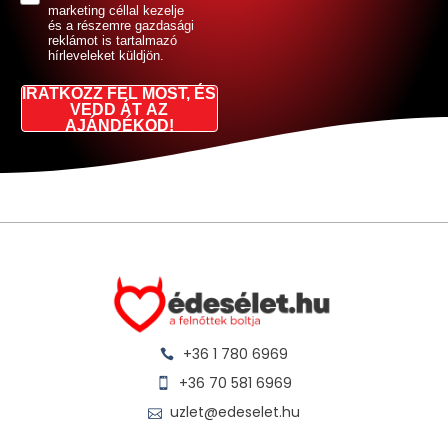
marketing céllal kezelje
és a részemre gazdasági
reklámot is tartalmazó
hírleveleket küldjön.
IRATKOZZ FEL MOST, ÉS
VEDD ÁT AZ
AJÁNDÉKOD!
+36 1 780 6969
+36 70 581 6969
uzlet@edeselet.hu