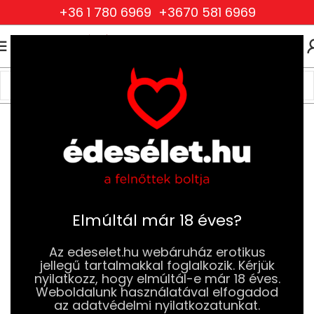
+36 1 780 6969
+3670 581 6969
0
0
FT
Kezdőlap
Szexjátékok
Vibrátorok
Pillangó Vibrátorok és Bugyi Vibrátorok
Elmúltál már 18 éves?
Az edeselet.hu webáruház erotikus
jellegű tartalmakkal foglalkozik. Kérjük
nyilatkozz, hogy elmúltál-e már 18 éves.
Weboldalunk használatával elfogadod
az adatvédelmi nyilatkozatunkat.