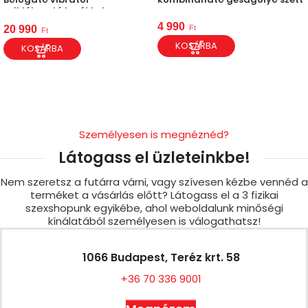
csiklóizgató kerékkel
4 990
Ft
20 990
Ft
KOSÁRBA
KOSÁRBA
Személyesen is megnéznéd?
Látogass el üzleteinkbe!
Nem szeretsz a futárra várni, vagy szívesen kézbe vennéd a
terméket a vásárlás előtt? Látogass el a 3 fizikai
szexshopunk egyikébe, ahol weboldalunk minőségi
kínálatából személyesen is válogathatsz!
1066 Budapest, Teréz krt. 58
+36 70 336 9001