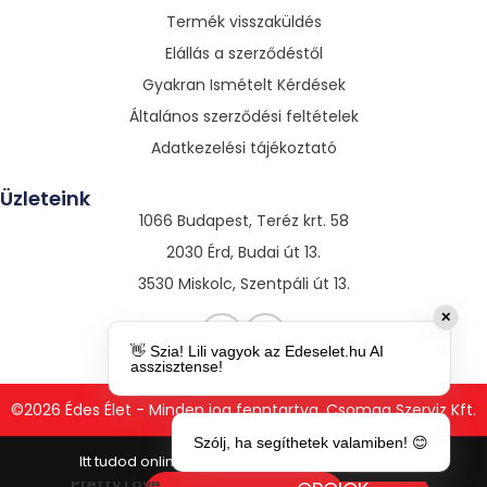
Termék visszaküldés
Elállás a szerződéstől
Gyakran Ismételt Kérdések
Általános szerződési feltételek
Adatkezelési tájékoztató
Üzleteink
1066 Budapest, Teréz krt. 58
2030 Érd, Budai út 13.
3530 Miskolc, Szentpáli út 13.
✕
👋 Szia! Lili vagyok az Edeselet.hu AI
asszisztense!
©2026 Édes Élet - Minden jog fenntartva. Csomag Szerviz Kft.
Szólj, ha segíthetek valamiben! 😊
Pretty Love