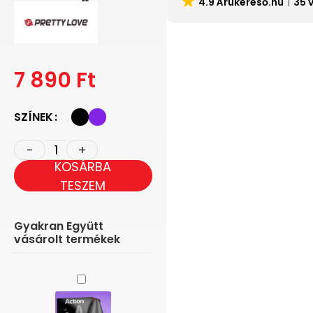
4.9 Árukereső.hu
35 
7 890
Ft
SZÍNEK
KOSÁRBA
TESZEM
Gyakran Együtt
vásárolt termékek
Action
Asher
-