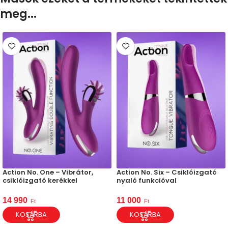
meg...
Action No. One – Vibrátor,
Action No. Six – Csiklóizgató
csiklóizgató kerékkel
nyaló funkcióval
14 990
11 000
Ft
Ft
KOSÁRBA
KOSÁRBA