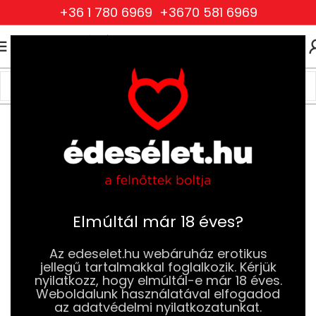
+36 1 780 6969
+3670 581 6969
0
0
FT
Kezdőlap
Szexjátékok
Vibrátorok
G-pont Vibrátorok
Elmúltál már 18 éves?
Az edeselet.hu webáruház erotikus
jellegű tartalmakkal foglalkozik. Kérjük
nyilatkozz, hogy elmúltál-e már 18 éves.
Weboldalunk használatával elfogadod
az adatvédelmi nyilatkozatunkat.