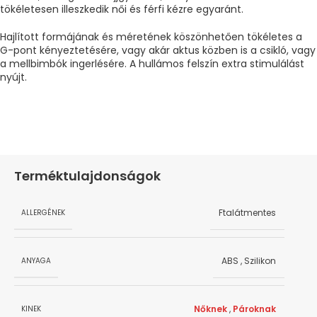
tökéletesen illeszkedik női és férfi kézre egyaránt.
Hajlított formájának és méretének köszönhetően tökéletes a
G-pont kényeztetésére, vagy akár aktus közben is a csikló, vagy
a mellbimbók ingerlésére. A hullámos felszín extra stimulálást
nyújt.
Terméktulajdonságok
Ftalátmentes
ALLERGÉNEK
ABS
,
Szilikon
ANYAGA
Nőknek
,
Pároknak
KINEK