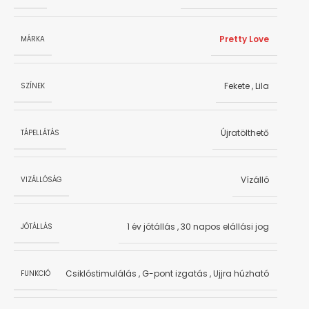
Pretty Love
MÁRKA
Fekete
,
Lila
SZÍNEK
Újratölthető
TÁPELLÁTÁS
Vízálló
VIZÁLLÓSÁG
1 év jótállás
,
30 napos elállási jog
JÓTÁLLÁS
Csiklóstimulálás
,
G-pont izgatás
,
Ujjra húzható
FUNKCIÓ