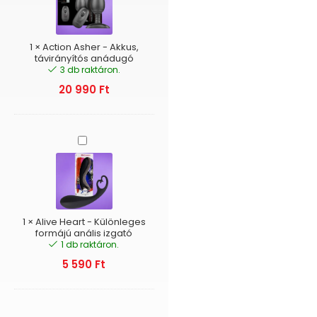
Akkus,
távirányítós
anádugó
1
×
Action Asher - Akkus,
távirányítós anádugó
3 db raktáron.
20 990
Ft
Alive
Heart
-
Különleges
formájú
anális
izgató
1
×
Alive Heart - Különleges
formájú anális izgató
1 db raktáron.
5 590
Ft