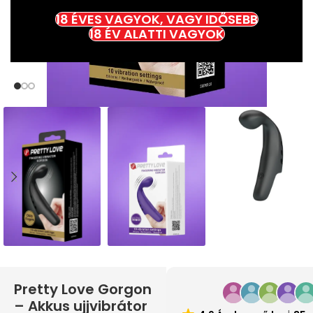
18 ÉVES VAGYOK, VAGY IDŐSEBB
18 ÉV ALATTI VAGYOK
Pretty Love Gorgon
– Akkus ujjvibrátor