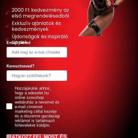
2000 Ft kedvezmény az
első megrendelésedből
Exkluzív ajánlatok és
kedvezmények
Újdonságok és inspiráló
tippek
Email címed
Keresztneved?
GDPR
Hozzájárulok ahhoz,
hogy a edeselet.hu
online szexshop
webáruház a nevemet és
e-mail címemet
marketing céllal kezelje
és a részemre gazdasági
reklámot is tartalmazó
hírleveleket küldjön.
IRATKOZZ FEL MOST, ÉS