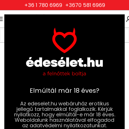
+36 1 780 6969
+3670 581 6969
0
0
FT
Kezdőlap
Szexjátékok
Vibrátorok
Párvibrátorok
Elmúltál már 18 éves?
Az edeselet.hu webáruház erotikus
jellegű tartalmakkal foglalkozik. Kérjük
nyilatkozz, hogy elmúltál-e már 18 éves.
Weboldalunk használatával elfogadod
az adatvédelmi nyilatkozatunkat.