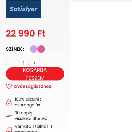
22 990
Ft
SZÍNEK
KOSÁRBA
TESZEM
Kívánságlistához
100% diszkrét
csomagolás
30 napig
visszaküldheted
Várható szállítás: 1
munkanap