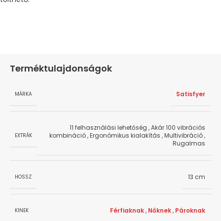
Terméktulajdonságok
Satisfyer
MÁRKA
11 felhasználási lehetőség
,
Akár 100 vibrációs
kombináció
,
Ergonómikus kialakítás
,
Multivibráció
,
EXTRÁK
Rugalmas
13 cm
HOSSZ
Férfiaknak
,
Nőknek
,
Pároknak
KINEK