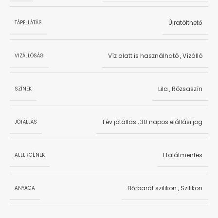
Újratölthető
TÁPELLÁTÁS
Víz alatt is használható
,
Vízálló
VIZÁLLÓSÁG
Lila
,
Rózsaszín
SZÍNEK
1 év jótállás
,
30 napos elállási jog
JÓTÁLLÁS
Ftalátmentes
ALLERGÉNEK
Bőrbarát szilikon
,
Szilikon
ANYAGA