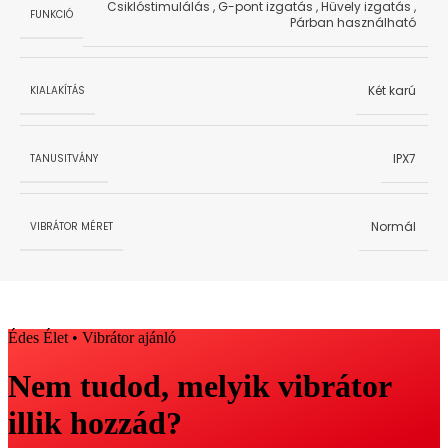
Csiklóstimulálás
,
G-pont izgatás
,
Hüvely izgatás
,
FUNKCIÓ
Párban használható
Két karú
KIALAKÍTÁS
IPX7
TANUSITVÁNY
Normál
VIBRÁTOR MÉRET