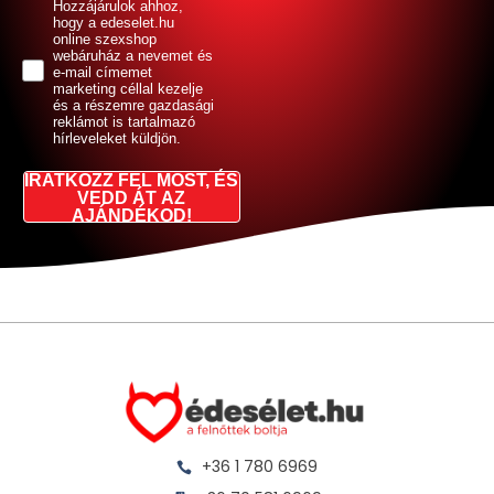
GDPR
Hozzájárulok ahhoz,
hogy a edeselet.hu
online szexshop
webáruház a nevemet és
e-mail címemet
marketing céllal kezelje
és a részemre gazdasági
reklámot is tartalmazó
hírleveleket küldjön.
IRATKOZZ FEL MOST, ÉS
VEDD ÁT AZ
AJÁNDÉKOD!
+36 1 780 6969