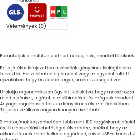
Vélemények (0)
Bemutatjuk a multifun partnert neked, neki, mindkettőtöknek.
Ezt a játékot kifejezetten a vásárlók igényeinek kielégítésére
tervezték. Használhatod a pároddal vagy az egyedül töltött
éjszakákon, hogy érzékibbé tegye, amire szükséged van.
U-alakja ergonómikusan úgy lett kialakítva, hogy masszírozza
mind a péniszt, a gátat, a mellbimbókat és még sok mindent.
Anyagai rugalmassá teszik a kényelmes élvezet érdekében.
Teljesen vízálló és nagyon könnyen tisztítható.
3 motorjának köszönhetően több mint 100 rezgéskombinációt
és 11 felhasználási lehetőséget élvezhetsz, anélkül, hogy az
akkumulátorok miatt kellene aggódnod, mivel USB-n keresztül
tölthető.