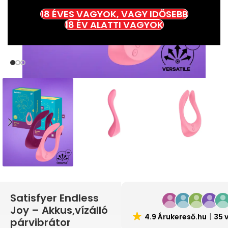
18 ÉVES VAGYOK, VAGY IDŐSEBB
18 ÉV ALATTI VAGYOK
Satisfyer Endless
Joy – Akkus,vízálló
4.9 Árukereső.hu
35 
párvibrátor