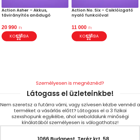
Action Asher – Akkus,
Action No. Six – Csiklóizgató
távirányítós anádugó
nyaló funkcióval
20 990
11 000
Ft
Ft
KOSÁRBA
KOSÁRBA
Személyesen is megnéznéd?
Látogass el üzleteinkbe!
Nem szeretsz a futárra várni, vagy szívesen kézbe vennéd a
terméket a vásárlás előtt? Látogass el a 3 fizikai
szexshopunk egyikébe, ahol weboldalunk minőségi
kínálatából személyesen is válogathatsz!
1066 Budapest, Teréz krt. 58