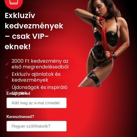
Exkluzív
kedvezmények
– csak VIP-
eknek!
2000 Ft kedvezmény az
első megrendelésedből
Exkluzív ajánlatok és
kedvezmények
Újdonságok és inspiráló
tippek
Email címed
Keresztneved?