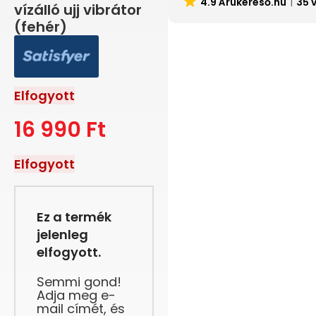
4.9 Árukereső.hu
35 
vízálló ujj vibrátor
(fehér)
Elfogyott
16 990
Ft
Elfogyott
Ez a termék
jelenleg
elfogyott.
Semmi gond!
Adja meg e-
mail címét, és