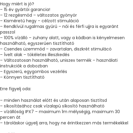
Hogy miért is jó?
– 15 év gyártói garancia!
– 12 rezgésmód – változatos gyönyör
– Kisméretű hegy – célzott stimuláció
– Rendkívül rugalmas gyűrű – női és férfi ujjra is egyaránt
passzol
– 100% vízálló – zuhany alatt, vagy a kádban is kényelmesen
használható, egyszerűen tisztítható
– Csendes üzemmód – zavartalan, diszkrét stimulácó
– Ívelt alak – tökéletes illeszkedés
– Változatosan használható, uniszex termék – használati
instrukciók a dobozban
– Egyszerű, egygombos vezérlés
– Könnyen tisztítható
Erre figyelj oda:
– minden használat előtt és után alaposan tisztítsd
– síkosításához csak vízalapú síkosító használható
– vízállóság IPX7 – maximum 1m mélységig, maximum 30
percen át
– tároláskor ügyelj arra, hogy ne érintkezzen más termékekkel