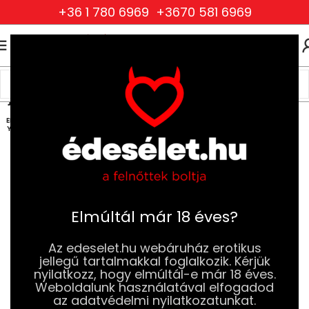
+36 1 780 6969
+3670 581 6969
0
0
FT
Kezdőlap
Szexjátékok
Vibrátorok
Ujj és Nyelv Vibrátorok
ELFOG
YOTT
Elmúltál már 18 éves?
Az edeselet.hu webáruház erotikus
jellegű tartalmakkal foglalkozik. Kérjük
nyilatkozz, hogy elmúltál-e már 18 éves.
Weboldalunk használatával elfogadod
az adatvédelmi nyilatkozatunkat.