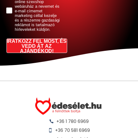
online szexshop
webáruház a nevemet és
e-mail címemet
marketing céllal kezelje
és a részemre gazdasági
reklámot is tartalmazó
hírleveleket küldjön.
IRATKOZZ FEL MOST, ÉS
VEDD ÁT AZ
AJÁNDÉKOD!
+36 1 780 6969
+36 70 581 6969