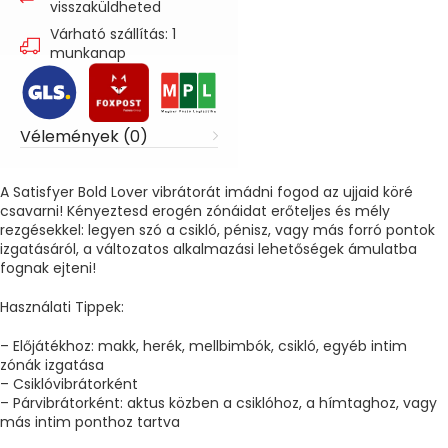
visszaküldheted
Várható szállítás: 1
munkanap
Vélemények (0)
A Satisfyer Bold Lover vibrátorát imádni fogod az ujjaid köré
csavarni! Kényeztesd erogén zónáidat erőteljes és mély
rezgésekkel: legyen szó a csikló, pénisz, vagy más forró pontok
izgatásáról, a változatos alkalmazási lehetőségek ámulatba
fognak ejteni!
Használati Tippek:
– Előjátékhoz: makk, herék, mellbimbók, csikló, egyéb intim
zónák izgatása
– Csiklóvibrátorként
– Párvibrátorként: aktus közben a csiklóhoz, a hímtaghoz, vagy
más intim ponthoz tartva