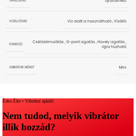
Újratölthető
TÁPELLÁTÁS
Víz alatt is használható
,
Vízálló
VIZÁLLÓSÁG
Csiklóstimulálás
,
G-pont izgatás
,
Hüvely izgatás
,
FUNKCIÓ
Ujjra húzható
Mini
VIBRÁTOR MÉRET