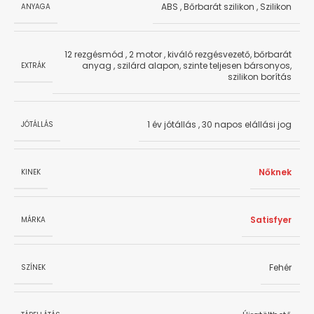
ABS
,
Bőrbarát szilikon
,
Szilikon
ANYAGA
12 rezgésmód
,
2 motor
,
kiváló rezgésvezető, bőrbarát
anyag
,
szilárd alapon, szinte teljesen bársonyos,
EXTRÁK
szilikon borítás
1 év jótállás
,
30 napos elállási jog
JÓTÁLLÁS
Nőknek
KINEK
Satisfyer
MÁRKA
Fehér
SZÍNEK