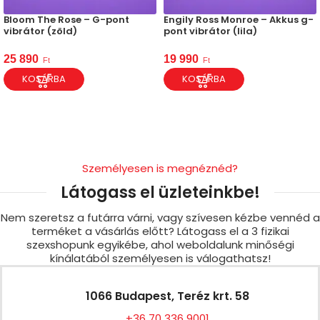
Bloom The Rose – G-pont
Engily Ross Monroe – Akkus g-
vibrátor (zöld)
pont vibrátor (lila)
25 890
19 990
Ft
Ft
KOSÁRBA
KOSÁRBA
Személyesen is megnéznéd?
Látogass el üzleteinkbe!
Nem szeretsz a futárra várni, vagy szívesen kézbe vennéd a
terméket a vásárlás előtt? Látogass el a 3 fizikai
szexshopunk egyikébe, ahol weboldalunk minőségi
kínálatából személyesen is válogathatsz!
1066 Budapest, Teréz krt. 58
+36 70 336 9001