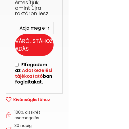
értesítjük,
amint újra
raktáron lesz.
VÁRÓLISTÁHOZ
ADÁS
Elfogadom
az
Adatkezelési
tájékoztató
ban
foglaltakat.
Kívánságlistához
100% diszkrét
csomagolás
30 napig