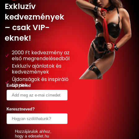
Exkluzív
kedvezmények
– csak VIP-
eknek!
2000 Ft kedvezmény az
első megrendelésedből
Exkluzív ajánlatok és
kedvezmények
Újdonságok és inspiráló
tippek
Email címed
Keresztneved?
GDPR
Hozzájárulok ahhoz,
hogy a edeselet.hu