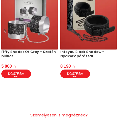
Fifty Shades Of Grey – Szatén
Intoyou Black Shadow –
bilincs
Nyakörv pórázzal
5 000
8 190
Ft
Ft
KOSÁRBA
KOSÁRBA
Személyesen is megnéznéd?