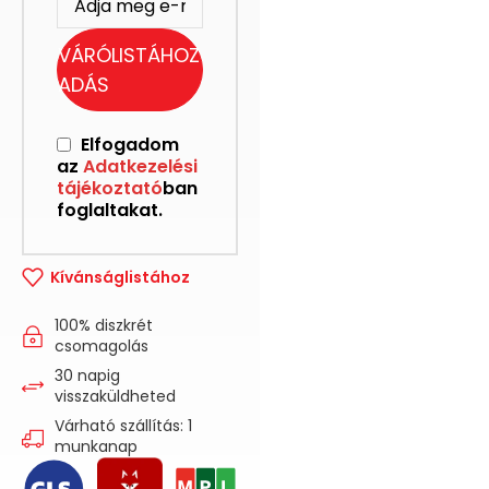
VÁRÓLISTÁHOZ
ADÁS
Elfogadom
az
Adatkezelési
tájékoztató
ban
foglaltakat.
Kívánságlistához
100% diszkrét
csomagolás
30 napig
visszaküldheted
Várható szállítás: 1
munkanap