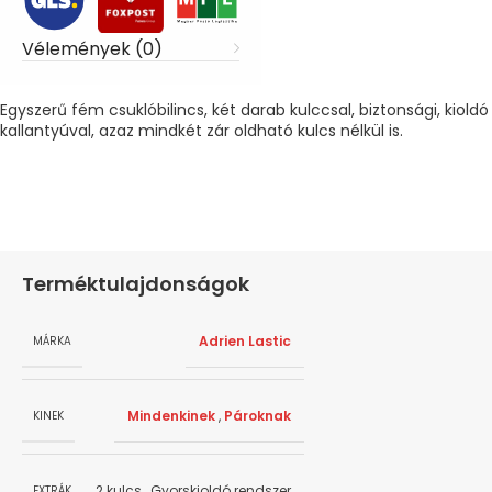
Vélemények (0)
Egyszerű fém csuklóbilincs, két darab kulccsal, biztonsági, kioldó
kallantyúval, azaz mindkét zár oldható kulcs nélkül is.
Terméktulajdonságok
Adrien Lastic
MÁRKA
Mindenkinek
,
Pároknak
KINEK
2 kulcs
,
Gyorskioldó rendszer
EXTRÁK