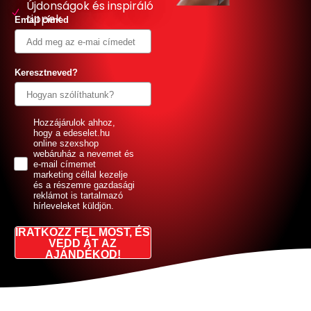
Újdonságok és inspiráló
tippek
Email címed
Keresztneved?
GDPR
Hozzájárulok ahhoz,
hogy a edeselet.hu
online szexshop
webáruház a nevemet és
e-mail címemet
marketing céllal kezelje
és a részemre gazdasági
reklámot is tartalmazó
hírleveleket küldjön.
IRATKOZZ FEL MOST, ÉS
VEDD ÁT AZ
AJÁNDÉKOD!