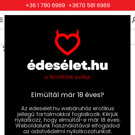
+36 1 780 6969
+3670 581 6969
0
0
FT
Kezdőlap
BDSM
Bilincsek és Kötelek
ELFOG
YOTT
Elmúltál már 18 éves?
Az edeselet.hu webáruház erotikus
jellegű tartalmakkal foglalkozik. Kérjük
nyilatkozz, hogy elmúltál-e már 18 éves.
Weboldalunk használatával elfogadod
az adatvédelmi nyilatkozatunkat.