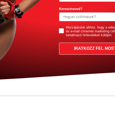
Keresztneved?
GDPR
Hozzájárulok ahhoz, hogy a ede
és e-mail címemet marketing cél
tartalmazó hírleveleket küldjön.
IRATKOZZ FEL MOS