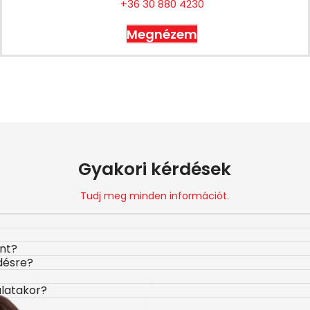
+36 30 880 4230
Megnézem
Gyakori kérdések
Tudj meg minden információt.
ont?
désre?
álatakor?