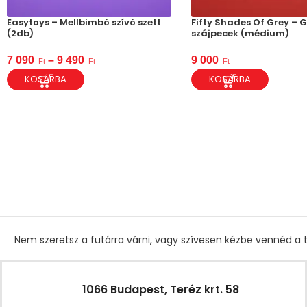
Easytoys – Mellbimbó szívó szett
Fifty Shades Of Grey – 
(2db)
szájpecek (médium)
7 090
–
9 490
9 000
Ft
Ft
Ft
KOSÁRBA
KOSÁRBA
Nem szeretsz a futárra várni, vagy szívesen kézbe vennéd a t
1066 Budapest, Teréz krt. 58