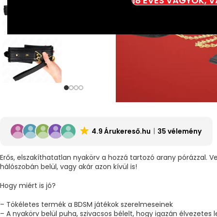
18 ÉVES VAGYOK, 
4.9 Árukereső.hu
35 vélemény
Erős, elszakíthatatlan nyakörv a hozzá tartozó arany pórázzal.
hálószobán belül, vagy akár azon kívül is!
Hogy miért is jó?
– Tökéletes termék a BDSM játékok szerelmeseinek
– A nyakörv belül puha, szivacsos bélelt, hogy igazán élvezetes 