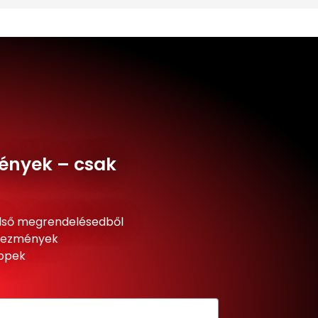
ények – csak
lső megrendelésedből
dvezmények
ippek