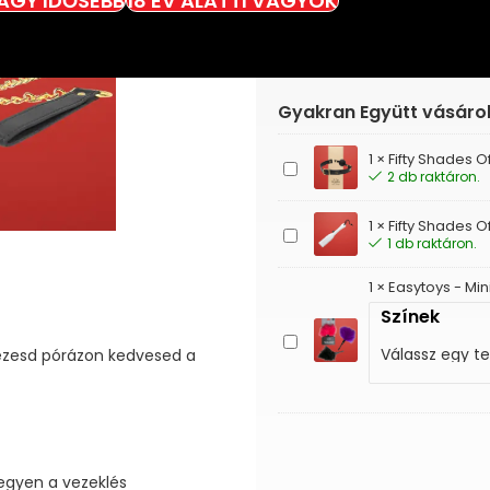
VAGY IDŐSEBB
18 ÉV ALATTI VAGYOK
Gyakran Együtt vásáro
1
×
Fifty Shades 
Fifty
2 db raktáron.
Shades
Of
1
×
Fifty Shades O
Grey
Fifty
1 db raktáron.
-
Shades
Golyós
Of
1
×
Easytoys - Min
szájpecek
Grey
(médium)
Színek
-
Paskoló
Easytoys
 Vezesd pórázon kedvesed a
(szürke)
-
Mini
csiklandozó
legyen a vezeklés