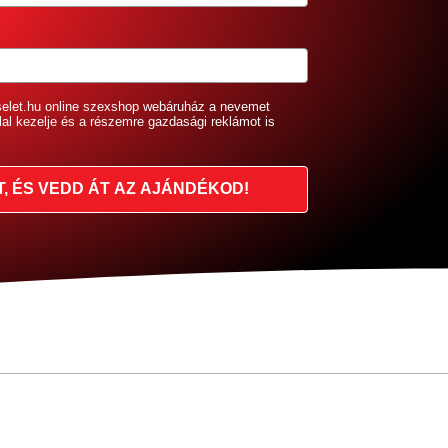
selet.hu online szexshop webáruház a nevemet
lal kezelje és a részemre gazdasági reklámot is
T, ÉS VEDD ÁT AZ AJÁNDÉKOD!