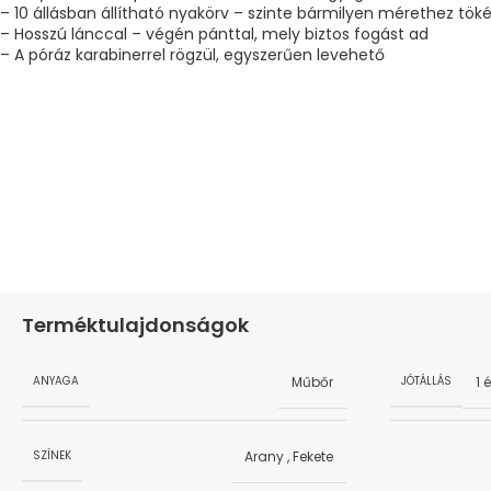
– 10 állásban állítható nyakörv – szinte bármilyen mérethez tök
– Hosszú lánccal – végén pánttal, mely biztos fogást ad
– A póráz karabinerrel rögzül, egyszerűen levehető
Terméktulajdonságok
Műbőr
1 
ANYAGA
JÓTÁLLÁS
Arany
,
Fekete
SZÍNEK