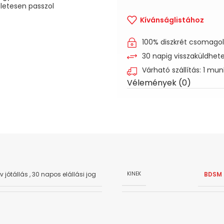
életesen passzol
Kívánságlistához
100% diszkrét csomago
30 napig visszaküldhet
Várható szállítás: 1 mu
Vélemények (0)
év jótállás
,
30 napos elállási jog
BDSM 
KINEK