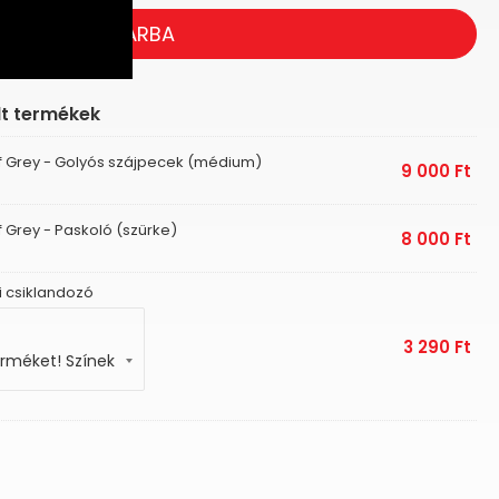
KOSÁRBA
lt termékek
Of Grey - Golyós szájpecek (médium)
9 000
Ft
f Grey - Paskoló (szürke)
8 000
Ft
i csiklandozó
3 290
Ft