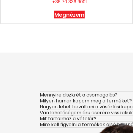
+36 70 336 9001
Megnézem
Mennyire diszkrét a csomagolás?
Milyen hamar kapom meg a terméket?
Hogyan lehet beváltani a vásárlási kup
Van lehetőségem áru cserére visszakül
Mit tartalmaz a vételár?
Mire kell figyelni a termékek első haszn