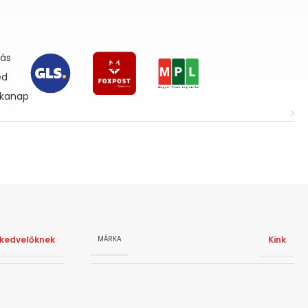
lás
ed
nkanap
kedvelőknek
Kink
MÁRKA