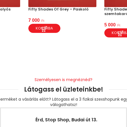
Golyós
Fifty Shades Of Grey – Paskoló
Fifty Shade
szemtakaró
7 000
Ft
5 000
Ft
KOSÁRBA
KOSÁRB
Személyesen is megnéznéd?
Látogass el üzleteinkbe!
erméket a vásárlás előtt? Látogass el a 3 fizikai szexshopunk e
válogathatsz!
Érd, Stop Shop, Budai út 13.