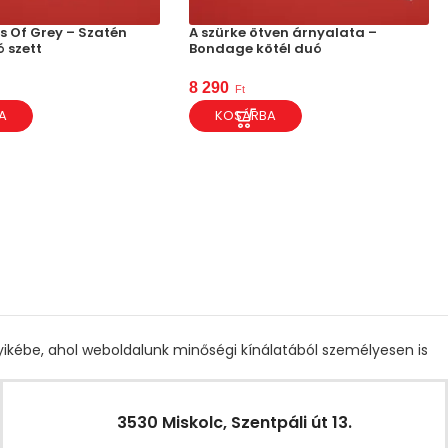
s Of Grey – Szatén
A szürke ötven árnyalata –
 szett
Bondage kötél duó
8 290
Ft
A
KOSÁRBA
gyikébe, ahol weboldalunk minőségi kínálatából személyesen is
3530 Miskolc, Szentpáli út 13.