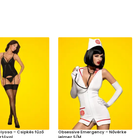
iyosa – Csipkés fűző
Obsessive Emergency – Nővérke
rtóval
jelmez S/M