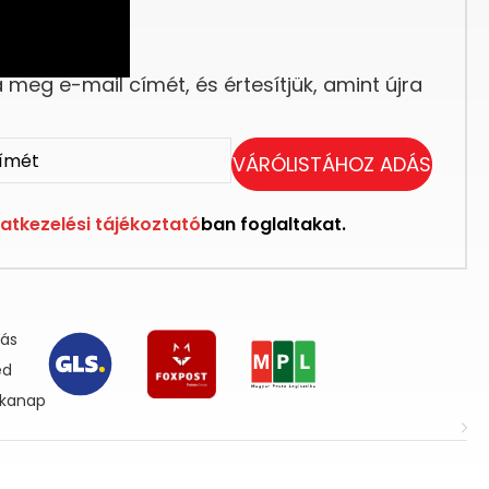
eg elfogyott.
meg e-mail címét, és értesítjük, amint újra
VÁRÓLISTÁHOZ ADÁS
atkezelési tájékoztató
ban foglaltakat.
lás
ed
nkanap