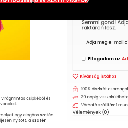
VAGY IDŐSEBB
18 ÉV ALATTI VAGYOK
Ez a termék jelenl
Semmi gond! Adja 
raktáron lesz.
Elfogadom az
Ad
Kívánságlistához
100% diszkrét csomago
30 napig visszaküldhet
m, virágmintás csipkéből és
vonalait.
Várható szállítás: 1 mu
Vélemények (0)
amelyet egy elegáns szatén
ljesen nyitott, a
szatén