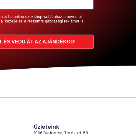
selet.hu online szexshop webáruház a nevemet
lal kezelje és a részemre gazdasági reklámot is
T, ÉS VEDD ÁT AZ AJÁNDÉKOD!
Üzleteink
1066 Budapest, Teréz krt. 58