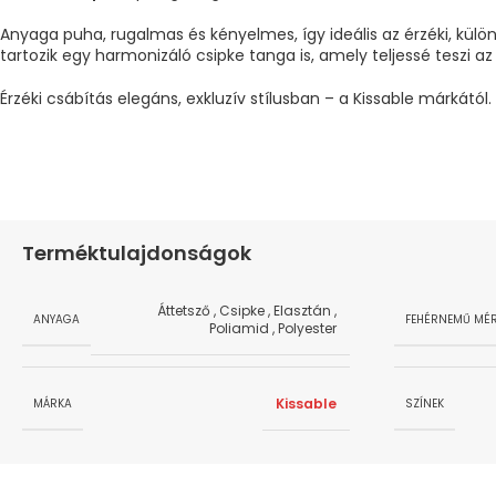
Anyaga puha, rugalmas és kényelmes, így ideális az érzéki, külö
tartozik egy harmonizáló csipke tanga is, amely teljessé teszi az
Érzéki csábítás elegáns, exkluzív stílusban – a Kissable márkától.
Terméktulajdonságok
Áttetsző
,
Csipke
,
Elasztán
,
ANYAGA
FEHÉRNEMŰ MÉR
Poliamid
,
Polyester
Kissable
MÁRKA
SZÍNEK