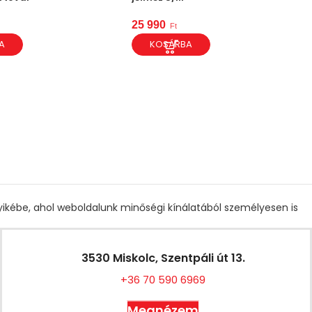
25 990
Ft
A
KOSÁRBA
gyikébe, ahol weboldalunk minőségi kínálatából személyesen is
3530 Miskolc, Szentpáli út 13.
+36 70 590 6969
Megnézem