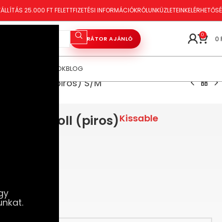
ÁLLÍTÁS 25.000 FT FELETT
FIZETÉSI INFORMÁCIÓK
RÓLUNK
ÜZLETEINK
ELÉRHETŐS
0
0
VIBRÁTOR AJÁNLÓ
ÓRAKOZÁS
TANÁCSOK
BLOG
ott babydoll (piros) S/M
ott babydoll (piros)
Kissable
gy
unkat.