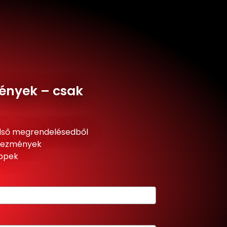
ények – csak
lső megrendelésedből
dvezmények
ippek