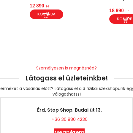
12 890
Ft
18 990
Ft
KOSÁRBA
KOSÁRB
Személyesen is megnéznéd?
Látogass el üzleteinkbe!
erméket a vásárlás előtt? Látogass el a 3 fizikai szexshopunk e
válogathatsz!
Érd, Stop Shop, Budai út 13.
+36 30 880 4230
Megnézem