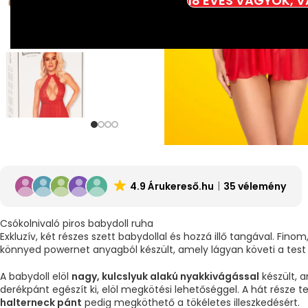
18 ÉVES VAGYOK, 
4.9 Árukereső.hu
35 vélemény
Csókolnivaló piros babydoll ruha
Exkluzív, két részes szett babydollal és hozzá illő tangával. Fino
könnyed powernet anyagból készült, amely lágyan követi a test 
A babydoll elöl
nagy, kulcslyuk alakú nyakkivágással
készült, 
derékpánt egészít ki, elöl megkötési lehetőséggel. A hát része te
halterneck pánt
pedig megköthető a tökéletes illeszkedésért.