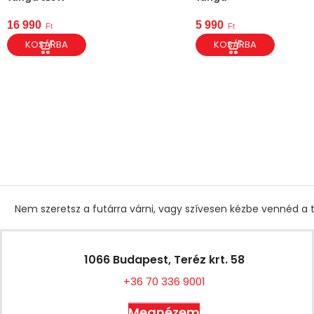
16 990
5 990
Ft
Ft
KOSÁRBA
KOSÁRBA
Nem szeretsz a futárra várni, vagy szívesen kézbe vennéd a t
1066 Budapest, Teréz krt. 58
+36 70 336 9001
Megnézem