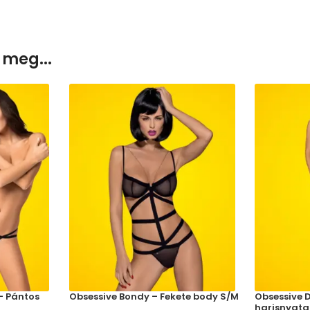
 meg...
– Pántos
Obsessive Bondy – Fekete body S/M
Obsessive D
harisnyata