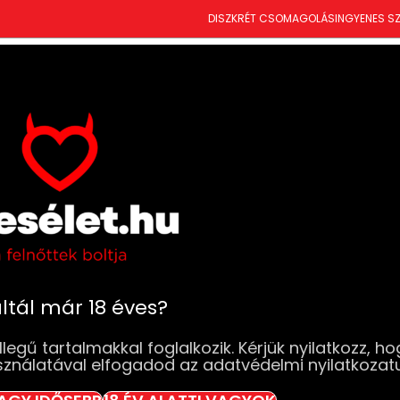
DISZKRÉT CSOMAGOLÁS
INGYENES SZ
T
ÚJDONSÁGOK
SZEXJÁTÉKOK
RUHÁK & FEHÉRNEMŰK
DROGÉRIA
BDSM
SZ
Fehérneműk
Babydollok, köntösök
Kissable – Nyit
Kissable – Nyit
S/M
Elfogyott
ltál már 18 éves?
8 990
Ft
legű tartalmakkal foglalkozik. Kérjük nyilatkozz, ho
sználatával elfogadod az adatvédelmi nyilatkozat
Elfogyott