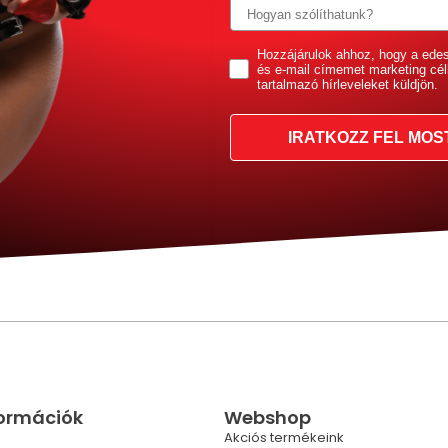
GDPR
Hozzájárulok ahhoz, hogy a ede
és e-mail címemet marketing cél
tartalmazó hírleveleket küldjön.
IRATKOZZ FEL MOS
formációk
Webshop
Akciós termékeink