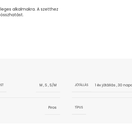
nleges alkalmakra. A szetthez
 összhatást.
M
,
S
,
S/M
1 év jótállás
,
30 napo
ET
JÓTÁLLÁS
Piros
TÍPUS