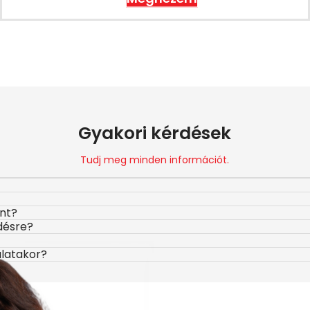
Gyakori kérdések
Tudj meg minden információt.
ont?
désre?
álatakor?