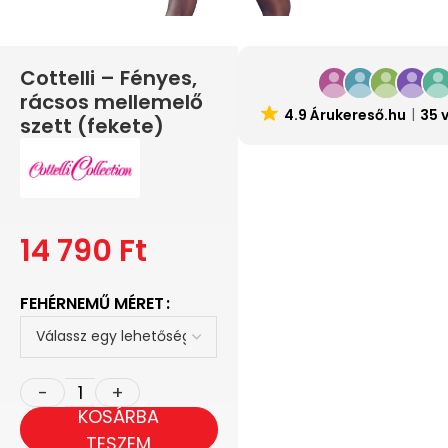
Cottelli – Fényes,
rácsos mellemelő
4.9 Árukereső.hu
35 
szett (fekete)
14 790
Ft
FEHÉRNEMŰ MÉRET
KOSÁRBA
TESZEM