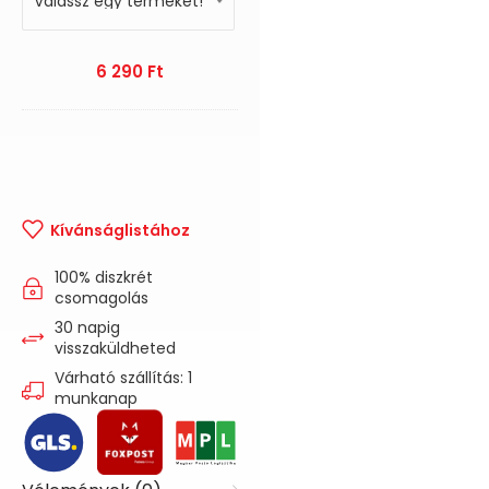
6 290
Ft
Kívánságlistához
100% diszkrét
csomagolás
30 napig
visszaküldheted
Várható szállítás: 1
munkanap