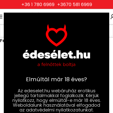
+36 1 780 6969
+3670 581 6969
0
0
FT
Kezdőlap
Ruhák és Fehérneműk
Női Ruhák és Fehérneműk
Fehérnemű és mellemelő szettek
Elmúltál már 18 éves?
Az edeselet.hu webáruház erotikus
jellegű tartalmakkal foglalkozik. Kérjük
nyilatkozz, hogy elmúltál-e már 18 éves.
Weboldalunk használatával elfogadod
az adatvédelmi nyilatkozatunkat.