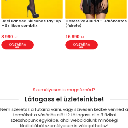
Baci Banded Silicone Stay-Up
Obsessive Alluria – Hálóköntös
– Szilikon combfix
(fekete)
8 990
16 890
Ft
Ft
KOSÁRBA
KOSÁRBA
Személyesen is megnéznéd?
Látogass el üzleteinkbe!
Nem szeretsz a futárra várni, vagy szívesen kézbe vennéd a
terméket a vásárlás előtt? Látogass el a 3 fizikai
szexshopunk egyikébe, ahol weboldalunk minőségi
kínálatából személyesen is válogathatsz!