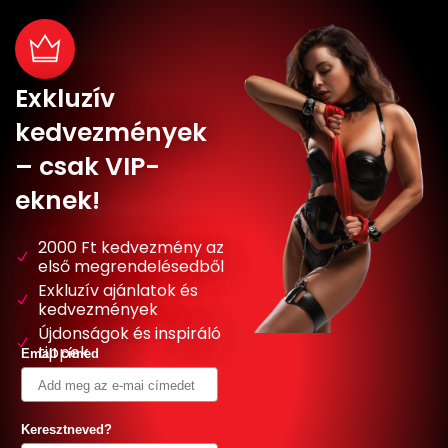
Exkluzív
kedvezmények
– csak VIP-
eknek!
2000 Ft kedvezmény az
első megrendelésedből
Exkluzív ajánlatok és
kedvezmények
Újdonságok és inspiráló
tippek
Email címed
Keresztneved?