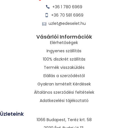
+36 1 780 6969
+36 70 581 6969
uzlet@edeselet.hu
Vásárlói Információk
Elérhetőségek
Ingyenes szállítás
100% diszkrét szállítás
Termék visszaküldés
Elállás a szerződéstől
Gyakran Ismételt Kérdések
Általános szerződési feltételek
Adatkezelési tájékoztató
Üzleteink
1066 Budapest, Teréz krt. 58
2030 Érd, Budai út 13.