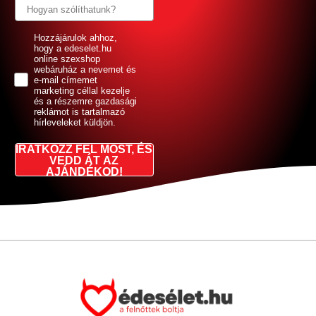
GDPR
Hozzájárulok ahhoz,
hogy a edeselet.hu
online szexshop
webáruház a nevemet és
e-mail címemet
marketing céllal kezelje
és a részemre gazdasági
reklámot is tartalmazó
hírleveleket küldjön.
IRATKOZZ FEL MOST, ÉS
VEDD ÁT AZ
AJÁNDÉKOD!