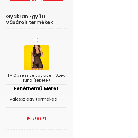
Gyakran Együtt
vásárolt termékek
Obsessive
Joylace
-
Szexi
ruha
(fekete)
1
×
Obsessive Joylace - Szexi
ruha (fekete)
Fehérnemű Méret
15 790
Ft