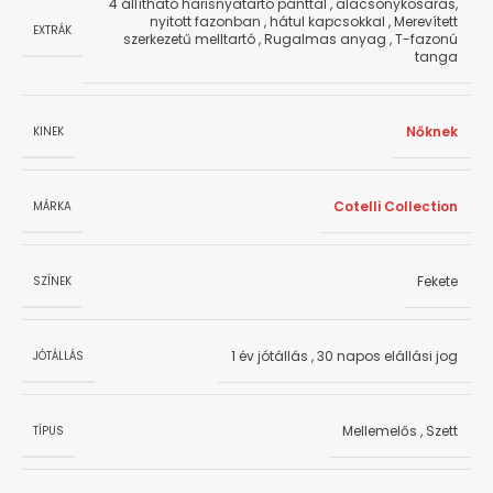
4 állítható harisnyatartó pánttal
,
alacsonykosaras,
nyitott fazonban
,
hátul kapcsokkal
,
Merevített
EXTRÁK
szerkezetű melltartó
,
Rugalmas anyag
,
T-fazonú
tanga
Nőknek
KINEK
Cotelli Collection
MÁRKA
Fekete
SZÍNEK
1 év jótállás
,
30 napos elállási jog
JÓTÁLLÁS
Mellemelős
,
Szett
TÍPUS