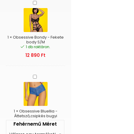
Obsessive
Bondy
-
Fekete
body
S/M
1
×
Obsessive Bondy - Fekete
body S/M
1 db raktáron.
12 890
Ft
Obsessive
Bluellia
-
Áttetsző,csipkés
bugyi
1
×
Obsessive Bluellia -
Áttetsző,csipkés bugyi
Fehérnemű Méret