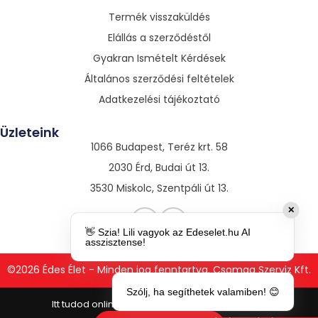
Termék visszaküldés
Elállás a szerződéstől
Gyakran Ismételt Kérdések
Általános szerződési feltételek
Adatkezelési tájékoztató
Üzleteink
1066 Budapest, Teréz krt. 58
2030 Érd, Budai út 13.
3530 Miskolc, Szentpáli út 13.
✕
👋 Szia! Lili vagyok az Edeselet.hu AI
asszisztense!
©2026 Édes Élet - Minden jog fenntartva. Csomag Szerviz Kft.
Szólj, ha segíthetek valamiben! 😊
Orgie Oral
Ease – orális