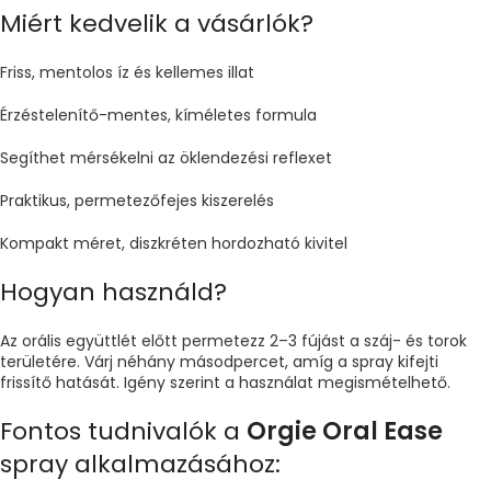
Miért kedvelik a vásárlók?
Friss, mentolos íz és kellemes illat
Érzéstelenítő-mentes, kíméletes formula
Segíthet mérsékelni az öklendezési reflexet
Praktikus, permetezőfejes kiszerelés
Kompakt méret, diszkréten hordozható kivitel
Hogyan használd?
Az orális együttlét előtt permetezz 2–3 fújást a száj- és torok
területére. Várj néhány másodpercet, amíg a spray kifejti
frissítő hatását. Igény szerint a használat megismételhető.
Fontos tudnivalók a
Orgie
Oral Ease
spray alkalmazásához: