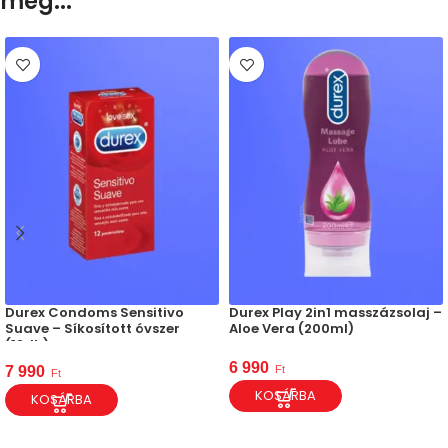
meg...
Durex Condoms Sensitivo
Durex Play 2in1 masszázsolaj –
Suave – Síkosított óvszer
Aloe Vera (200ml)
(12db)
6 990
Ft
7 990
Ft
KOSÁRBA
KOSÁRBA