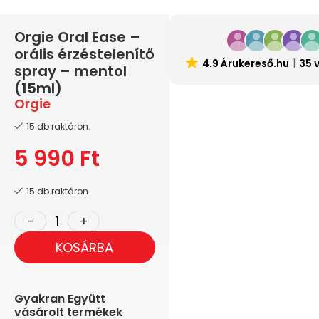
Orgie Oral Ease –
orális érzéstelenítő
4.9 Árukereső.hu
35 
spray – mentol
(15ml)
Orgie
15 db raktáron.
5 990
Ft
15 db raktáron.
KOSÁRBA
Gyakran Együtt
vásárolt termékek