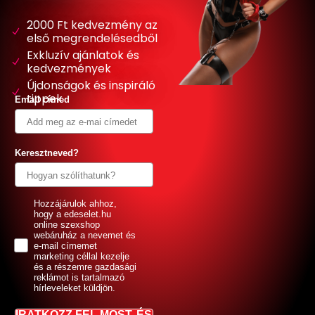
2000 Ft kedvezmény az
első megrendelésedből
Exkluzív ajánlatok és
kedvezmények
Újdonságok és inspiráló
tippek
Email címed
Keresztneved?
GDPR
Hozzájárulok ahhoz,
hogy a edeselet.hu
online szexshop
webáruház a nevemet és
e-mail címemet
marketing céllal kezelje
és a részemre gazdasági
reklámot is tartalmazó
hírleveleket küldjön.
IRATKOZZ FEL MOST, ÉS