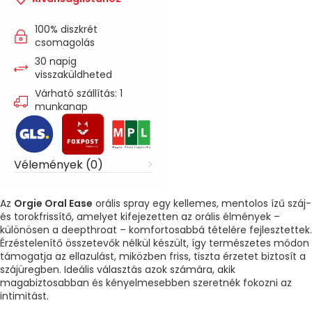
100% diszkrét
csomagolás
30 napig
visszaküldheted
Várható szállítás: 1
munkanap
Vélemények (0)
Az
Orgie
Oral Ease
orális spray egy kellemes, mentolos ízű száj-
és torokfrissítő, amelyet kifejezetten az orális élmények –
különösen a deepthroat – komfortosabbá tételére fejlesztettek.
Érzéstelenítő összetevők nélkül készült, így természetes módon
támogatja az ellazulást, miközben friss, tiszta érzetet biztosít a
szájüregben. Ideális választás azok számára, akik
magabiztosabban és kényelmesebben szeretnék fokozni az
intimitást.