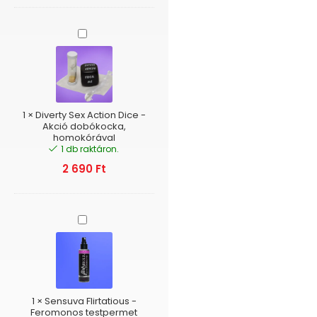
Diverty
Sex
Action
Dice
-
Akció
dobókocka,
1
×
Diverty Sex Action Dice -
homokórával
Akció dobókocka,
homokórával
1 db raktáron.
2 690
Ft
Sensuva
Flirtatious
-
Feromonos
testpermet
(kókusz-
gránátalma)
1
×
Sensuva Flirtatious -
Feromonos testpermet