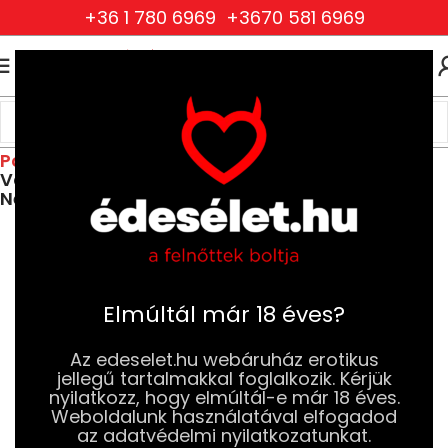
+36 1 780 6969
+3670 581 6969
0
0
FT
Kezdőlap
Drogéria és Jobb Szexuális Élmény
Jobb Szexuális Élmény
Potencianövelők és Vágyfokozók
Vágyfokozók és Libidónövelő Készítmények
Nőknek
Elmúltál már 18 éves?
Az edeselet.hu webáruház erotikus
jellegű tartalmakkal foglalkozik. Kérjük
nyilatkozz, hogy elmúltál-e már 18 éves.
Weboldalunk használatával elfogadod
az adatvédelmi nyilatkozatunkat.