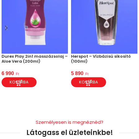
Durex Play 2in1 masszázsolaj –
Herspot – Vízbázisú síkosító
Aloe Vera (200ml)
(100ml)
6 990
5 890
Ft
Ft
KOSÁRBA
KOSÁRBA
Személyesen is megnéznéd?
Látogass el üzleteinkbe!