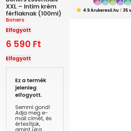
XXL – Intim krém
4.9 Árukereső.hu
35 
férfiaknak (100ml)
Boners
Elfogyott
6 590
Ft
Elfogyott
Ez a termék
jelenleg
elfogyott.
Semmi gond!
Adja meg e-
mail címét, és
értesítjük,
amint újra