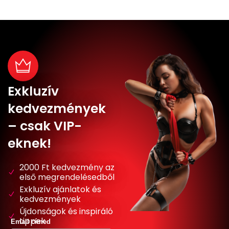
Exkluzív
kedvezmények
– csak VIP-
eknek!
2000 Ft kedvezmény az
első megrendelésedből
Exkluzív ajánlatok és
kedvezmények
Újdonságok és inspiráló
tippek
Email címed