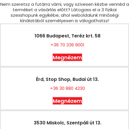
Nem szeretsz a futárra várni, vagy szívesen kézbe vennéd a
terméket a vásárlás előtt? Látogass el a 3 fizikai
szexshopunk egyikébe, ahol weboldalunk minőségi
kínálatából személyesen is válogathatsz!
1066 Budapest, Teréz krt. 58
+36 70 336 9001
Megnézem
Érd, Stop Shop, Budai út 13.
+36 30 880 4230
Megnézem
3530 Miskolc, Szentpáli út 13.