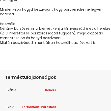
Mindenképp hagyd beszívódni, hogy partneredre ne legyen
hatással
Használat:
Néhány borsószemnyi krémet kenj a hímvessződre és a herékre
(2-3: mérettől és bőrszárazságtól függően), majd alaposan
masszírozd be és hagyd beszívódni.
Miután beszívódott, már bátran használhatsz óvszert is.
Terméktulajdonságok
Boners
MÁRKA
Férfiaknak
,
Pároknak
KINEK