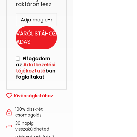
raktáron lesz.
VÁRÓLISTÁHOZ
ADÁS
Elfogadom
az
Adatkezelési
tájékoztató
ban
foglaltakat.
Kívánságlistához
100% diszkrét
csomagolás
30 napig
visszaküldheted