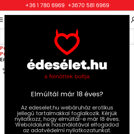
+36 1 780 6969
+3670 581 6969
0
0
FT
Kezdőlap
Drogéria és Jobb Szexuális Élmény
Jobb Szexuális Élmény
Potencianövelők és Vágyfokozók
Potencianövelők Férfiaknak
Erekció Krémek és Gélek
ELFOG
YOTT
Elmúltál már 18 éves?
Az edeselet.hu webáruház erotikus
jellegű tartalmakkal foglalkozik. Kérjük
nyilatkozz, hogy elmúltál-e már 18 éves.
Weboldalunk használatával elfogadod
az adatvédelmi nyilatkozatunkat.