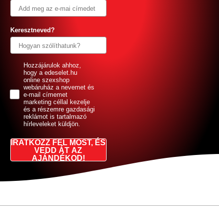
Keresztneved?
GDPR
Hozzájárulok ahhoz,
hogy a edeselet.hu
online szexshop
webáruház a nevemet és
e-mail címemet
marketing céllal kezelje
és a részemre gazdasági
reklámot is tartalmazó
hírleveleket küldjön.
IRATKOZZ FEL MOST, ÉS
VEDD ÁT AZ
AJÁNDÉKOD!