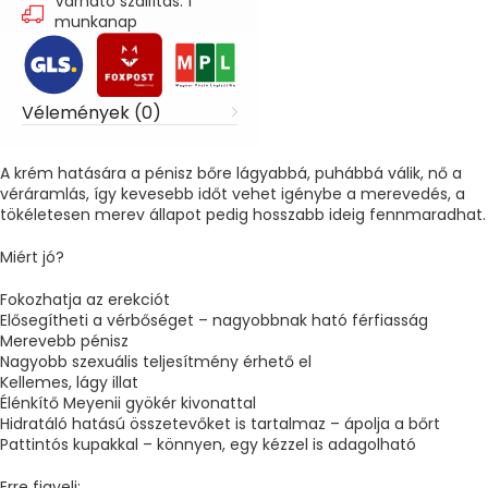
Várható szállítás: 1
munkanap
Vélemények (0)
A krém hatására a pénisz bőre lágyabbá, puhábbá válik, nő a
véráramlás, így kevesebb időt vehet igénybe a merevedés, a
tökéletesen merev állapot pedig hosszabb ideig fennmaradhat.
Miért jó?
Fokozhatja az erekciót
Elősegítheti a vérbőséget – nagyobbnak ható férfiasság
Merevebb pénisz
Nagyobb szexuális teljesítmény érhető el
Kellemes, lágy illat
Élénkítő Meyenii gyökér kivonattal
Hidratáló hatású összetevőket is tartalmaz – ápolja a bőrt
Pattintós kupakkal – könnyen, egy kézzel is adagolható
Erre figyelj: