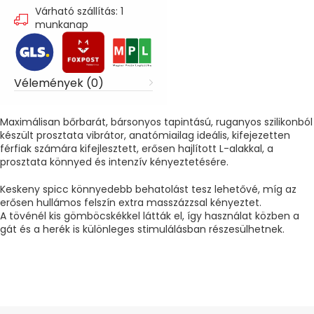
Várható szállítás: 1
munkanap
Vélemények (0)
Maximálisan bőrbarát, bársonyos tapintású, ruganyos szilikonból
készült prosztata vibrátor, anatómiailag ideális, kifejezetten
férfiak számára kifejlesztett, erősen hajlított L-alakkal, a
prosztata könnyed és intenzív kényeztetésére.
Keskeny spicc könnyedebb behatolást tesz lehetővé, míg az
erősen hullámos felszín extra masszázzsal kényeztet.
A tövénél kis gömböcskékkel látták el, így használat közben a
gát és a herék is különleges stimulálásban részesülhetnek.