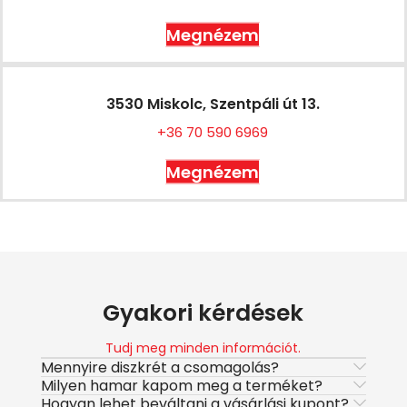
Megnézem
3530 Miskolc, Szentpáli út 13.
+36 70 590 6969
Megnézem
Gyakori kérdések
Tudj meg minden információt.
Mennyire diszkrét a csomagolás?
Milyen hamar kapom meg a terméket?
Hogyan lehet beváltani a vásárlási kupont?