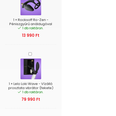
-
Péniszgyűrű
análdugóval
1
×
Rocksoff Ro-Zen -
Péniszgyűrű análdugóval
1 db raktáron.
13 990
Ft
Lelo
Loki
Wave
-
Vízálló
prosztata
vibrátor
1
×
Lelo Loki Wave - Vízálló
(fekete)
prosztata vibrátor (fekete)
1 db raktáron.
79 990
Ft