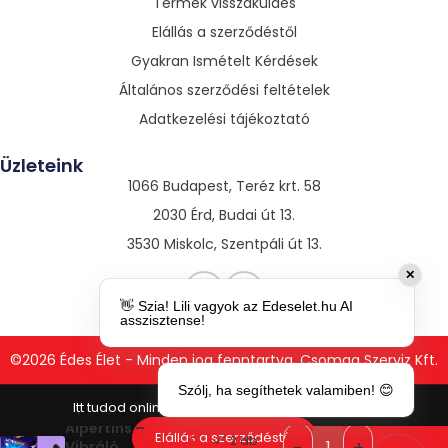
Termék visszaküldés
Elállás a szerződéstől
Gyakran Ismételt Kérdések
Általános szerződési feltételek
Adatkezelési tájékoztató
Üzleteink
1066 Budapest, Teréz krt. 58
2030 Érd, Budai út 13.
3530 Miskolc, Szentpáli út 13.
✕
👋 Szia! Lili vagyok az Edeselet.hu AI
asszisztense!
©2026 Édes Élet - Minden jog fenntartva. Csomag Szerviz Kft.
Szólj, ha segíthetek valamiben! 😊
Afterdark
Alpertins –
8
Elállás a szerződéstől
2 db
Vibráló