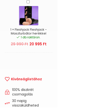
Fleshjack
Fleshjack
-
Maszturbátor
herékkel
1
×
Fleshjack Fleshjack -
Maszturbátor herékkel
1 db raktáron.
29 990
Ft
20 995
Ft
Kívánságlistához
100% diszkrét
csomagolás
30 napig
visszaküldheted