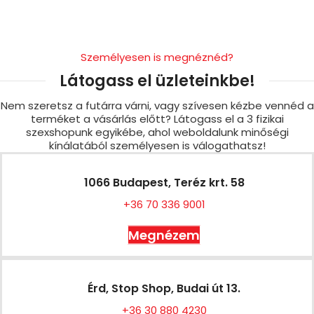
Személyesen is megnéznéd?
Látogass el üzleteinkbe!
Nem szeretsz a futárra várni, vagy szívesen kézbe vennéd a
terméket a vásárlás előtt? Látogass el a 3 fizikai
szexshopunk egyikébe, ahol weboldalunk minőségi
kínálatából személyesen is válogathatsz!
1066 Budapest, Teréz krt. 58
+36 70 336 9001
Megnézem
Érd, Stop Shop, Budai út 13.
+36 30 880 4230