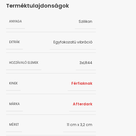
Terméktulajdonságok
Szilikon
ANYAGA
Egyfokozatú vibráció
EXTRÁK
3xLR44
HOZZÁVALÓ ELEMEK
Férfiaknak
KINEK
Afterdark
MÁRKA
11 cm x 3,2 cm
MÉRET