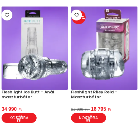
-30%
Fleshlight Ice Butt – Anál
Fleshlight Riley Reid –
maszturbátor
Maszturbátor
34 990
16 795
23 990
Ft
Ft
Ft
KOSÁRBA
KOSÁRBA