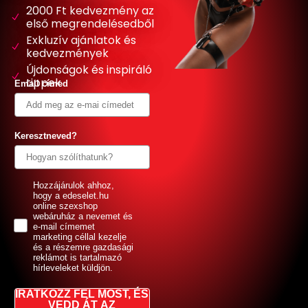
2000 Ft kedvezmény az
első megrendelésedből
Exkluzív ajánlatok és
kedvezmények
Újdonságok és inspiráló
tippek
Email címed
Keresztneved?
GDPR
Hozzájárulok ahhoz,
hogy a edeselet.hu
online szexshop
webáruház a nevemet és
e-mail címemet
marketing céllal kezelje
és a részemre gazdasági
reklámot is tartalmazó
hírleveleket küldjön.
IRATKOZZ FEL MOST, ÉS
VEDD ÁT AZ