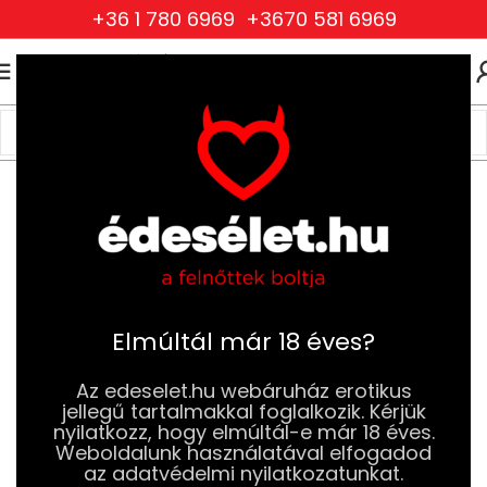
+36 1 780 6969
+3670 581 6969
0
0
FT
Kezdőlap
Szexjátékok
Anál Szexjátékok
Prosztata Izgatók
Elmúltál már 18 éves?
Az edeselet.hu webáruház erotikus
jellegű tartalmakkal foglalkozik. Kérjük
nyilatkozz, hogy elmúltál-e már 18 éves.
Weboldalunk használatával elfogadod
az adatvédelmi nyilatkozatunkat.