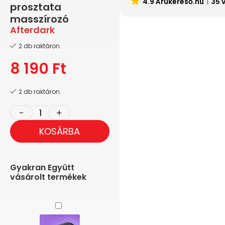
4.9 Árukereső.hu
35 
prosztata
masszírozó
Afterdark
2 db raktáron.
8 190
Ft
2 db raktáron.
KOSÁRBA
Gyakran Együtt
vásárolt termékek
Rocksoff
Ro-
Zen