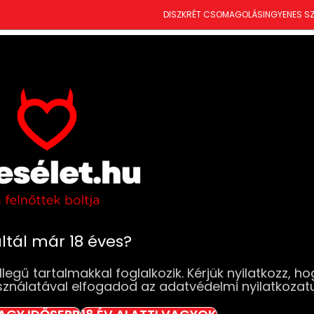
DISZKRÉT CSOMAGOLÁS
INGYENES SZ
T
ÚJDONSÁGOK
SZEXJÁTÉKOK
RUHÁK & FEHÉRNEMŰK
DROGÉRIA
BDSM
SZ
dók
Toyjoy Deluxe – Dupla sűrűségű tapadókoron
Toyjoy Deluxe 
tapadókorongos
Elfogyott
ltál már 18 éves?
11 990
Ft
legű tartalmakkal foglalkozik. Kérjük nyilatkozz, ho
sználatával elfogadod az adatvédelmi nyilatkozat
Elfogyott