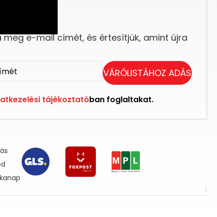
eg elfogyott.
meg e-mail címét, és értesítjük, amint újra
VÁRÓLISTÁHOZ ADÁS
atkezelési tájékoztató
ban foglaltakat.
lás
ed
nkanap