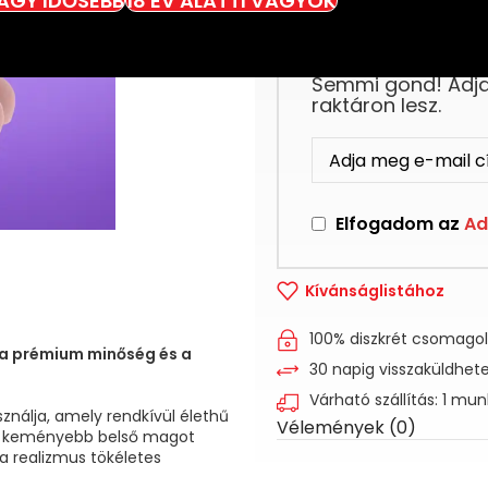
VAGY IDŐSEBB
18 ÉV ALATTI VAGYOK
Ez a termék jelenl
Semmi gond! Adja 
raktáron lesz.
Elfogadom az
Ad
Kívánságlistához
100% diszkrét csomago
 a prémium minőség és a
30 napig visszaküldhet
Várható szállítás: 1 mu
ználja, amely rendkívül élethű
Vélemények (0)
keményebb belső magot
a realizmus tökéletes