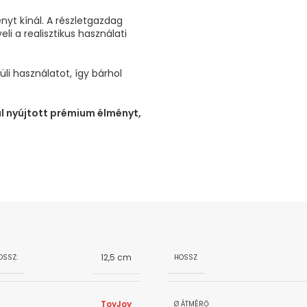
nyt kínál. A részletgazdag
li a realisztikus használati
üli használatot, így bárhol
al nyújtott prémium élményt,
12,5 cm
OSSZ:
HOSSZ
ToyJoy
Ø ÁTMÉRŐ