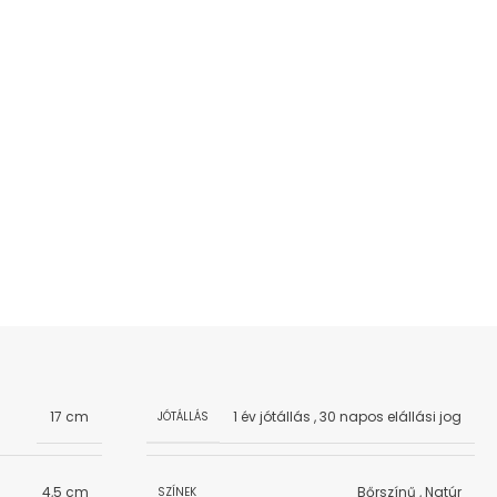
17 cm
1 év jótállás
,
30 napos elállási jog
JÓTÁLLÁS
4,5 cm
Bőrszínű
,
Natúr
SZÍNEK