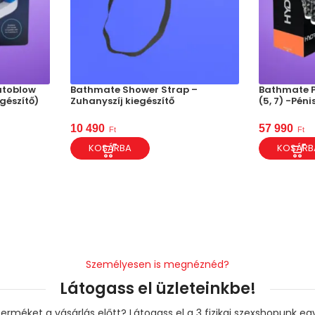
utoblow
Bathmate Shower Strap –
Bathmate 
gészítő)
Zuhanyszíj kiegészítő
(5, 7) -Pé
10 490
57 990
Ft
Ft
KOSÁRBA
KOSÁRB
Személyesen is megnéznéd?
Látogass el üzleteinkbe!
erméket a vásárlás előtt? Látogass el a 3 fizikai szexshopunk e