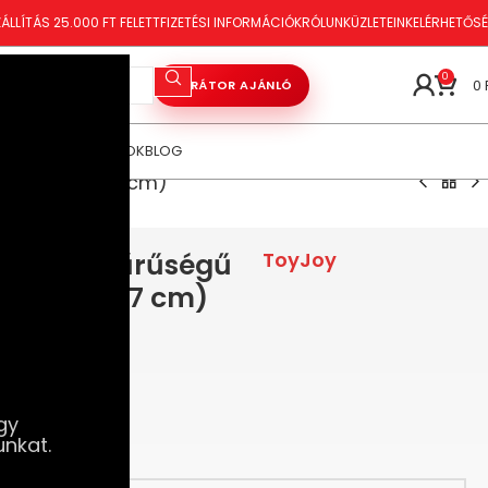
ÁLLÍTÁS 25.000 FT FELETT
FIZETÉSI INFORMÁCIÓK
RÓLUNK
ÜZLETEINK
ELÉRHETŐS
0
0
VIBRÁTOR AJÁNLÓ
ÓRAKOZÁS
TANÁCSOK
BLOG
gos dildó (17 cm)
– Dupla sűrűségű
ToyJoy
 dildó (17 cm)
gy
unkat.