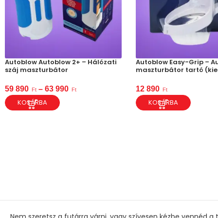
Autoblow Autoblow 2+ – Hálózati
Autoblow Easy-Grip – A
száj maszturbátor
maszturbátor tartó (kie
59 890
–
63 990
12 890
Ft
Ft
Ft
KOSÁRBA
KOSÁRBA
Nem szeretsz a futárra várni, vagy szívesen kézbe vennéd a t