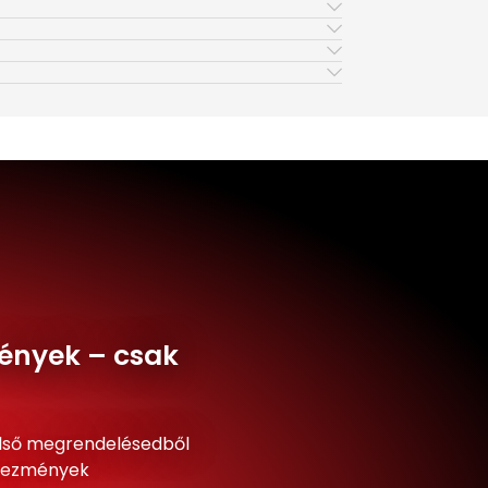
ények – csak
lső megrendelésedből
dvezmények