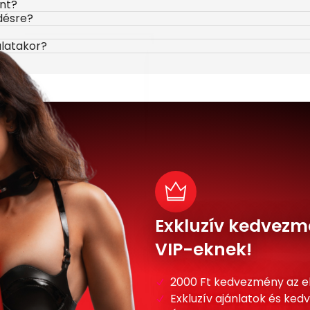
ont?
désre?
álatakor?
Exkluzív kedvezm
VIP-eknek!
2000 Ft kedvezmény az e
Exkluzív ajánlatok és ke