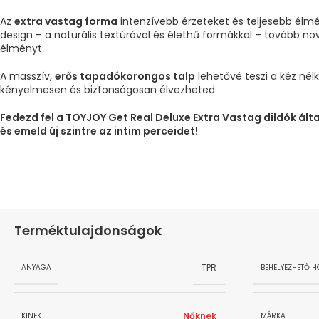
Az
extra vastag forma
intenzívebb érzeteket és teljesebb élmé
design – a naturális textúrával és élethű formákkal – tovább növe
élményt.
A masszív,
erős tapadókorongos talp
lehetővé teszi a kéz nélk
kényelmesen és biztonságosan élvezheted.
Fedezd fel a TOYJOY Get Real Deluxe Extra Vastag dildók ált
és emeld új szintre az intim perceidet!
Terméktulajdonságok
TPR
ANYAGA
BEHELYEZHETŐ H
Nőknek
KINEK
MÁRKA