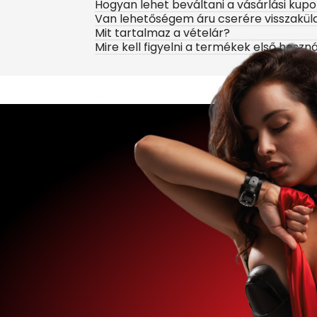
Hogyan lehet beváltani a vásárlási kup
Van lehetőségem áru cserére visszakül
Mit tartalmaz a vételár?
Mire kell figyelni a termékek első haszn