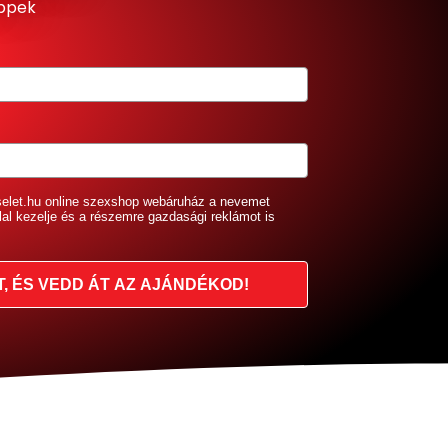
ippek
selet.hu online szexshop webáruház a nevemet
lal kezelje és a részemre gazdasági reklámot is
T, ÉS VEDD ÁT AZ AJÁNDÉKOD!