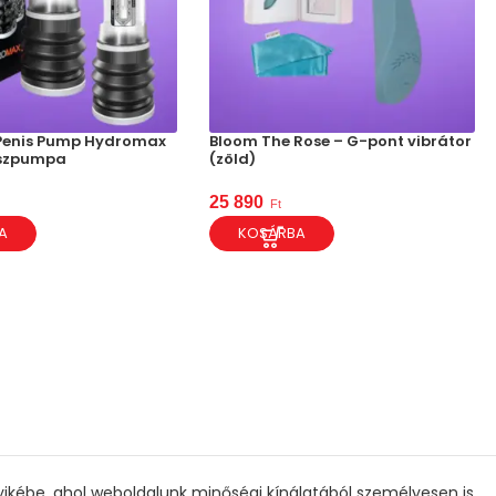
Penis Pump Hydromax
Bloom The Rose – G-pont vibrátor
niszpumpa
(zöld)
25 890
Ft
A
KOSÁRBA
gyikébe, ahol weboldalunk minőségi kínálatából személyesen is