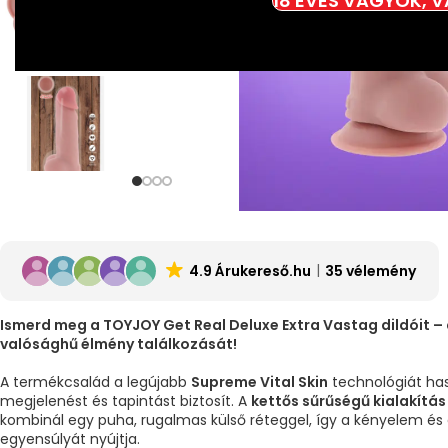
18 ÉVES VAGYOK, 
4.9 Árukereső.hu
35 vélemény
Ismerd meg a TOYJOY Get Real Deluxe Extra Vastag dildóit –
valósághű élmény találkozását!
A termékcsalád a legújabb
Supreme Vital Skin
technológiát has
megjelenést és tapintást biztosít. A
kettős sűrűségű kialakítás
kombinál egy puha, rugalmas külső réteggel, így a kényelem és 
egyensúlyát nyújtja.