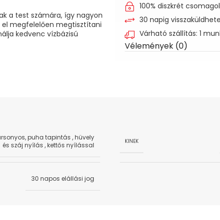
100% diszkrét csomago
ak a test számára, így nagyon
30 napig visszaküldhet
 el megfelelően megtisztítani
Várható szállítás: 1 mu
ználja kedvenc vízbázisú
Vélemények (0)
rsonyos, puha tapintás
,
hüvely
KINEK
és száj nyílás
,
kettős nyílással
30 napos elállási jog