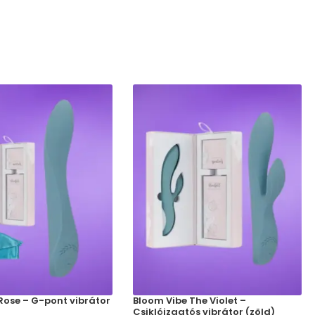
Rose – G-pont vibrátor
Bloom Vibe The Violet –
Csiklóizgatós vibrátor (zöld)