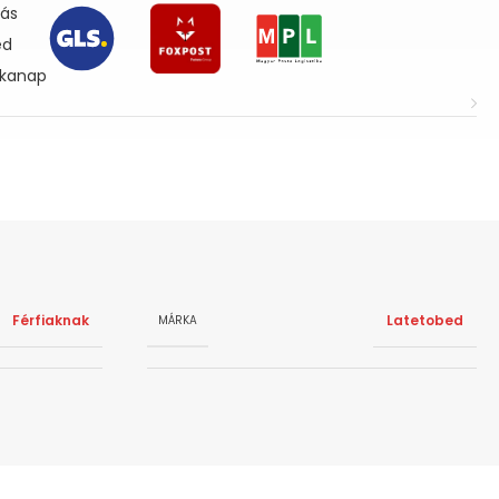
lás
ed
nkanap
Férfiaknak
Latetobed
MÁRKA