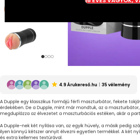
18 ÉVES VAGYOK, 
4.9 Árukereső.hu
35 vélemény
A Dupple egy klasszikus formájú férfi maszturbátor, fekete tokj
érdekében. De a Dupple, mint már mondtuk, az a maszturbátor,
megduplázza az élvezetet a maszturbációs estéken, akár a partn
A Dupple-nek két nyílása van, az egyik hüvely, a másik pedig s
ilyen könnyű kétszer annyit élvezni egyetlen termékkel. A két nyí
és extra kellemes textúrával.