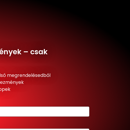
ények – csak
lső megrendelésedből
dvezmények
ippek