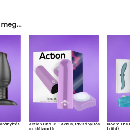
 meg...
virányítós
Action Dhalia – Akkus, távirányítós
Bloom The 
csiklóizgató
(zöld)