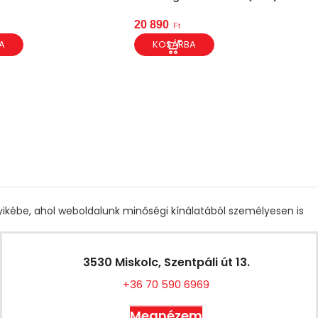
20 890
Ft
A
KOSÁRBA
gyikébe, ahol weboldalunk minőségi kínálatából személyesen is
3530 Miskolc, Szentpáli út 13.
+36 70 590 6969
Megnézem