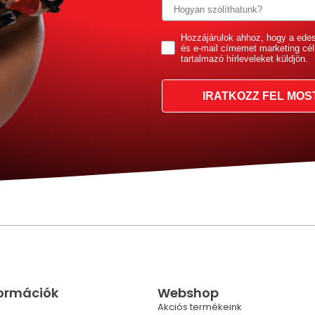
GDPR
Hozzájárulok ahhoz, hogy a ede
és e-mail címemet marketing cél
tartalmazó hírleveleket küldjön.
IRATKOZZ FEL MOS
formációk
Webshop
Akciós termékeink