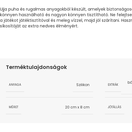
Ujja puha és rugalmas anyagokból készült, amelyek biztonságos
könnyen használható és nagyon könnyen tisztítható. Ne felejtse
a játékot játéktisztítóval és meleg vízzel, majd jól szárítani. Has
síkosítóját az extra nedves élményért.
Terméktulajdonságok
bá
Szilikon
ANYAGA
EXTRÁK
20 cm x 8 cm
MÉRET
JÓTÁLLÁS