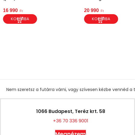
16 990
20 990
Ft
Ft
KOSÁRBA
KOSÁRBA
Nem szeretsz a futárra várni, vagy szívesen kézbe vennéd a t
1066 Budapest, Teréz krt. 58
+36 70 336 9001
Megnézem