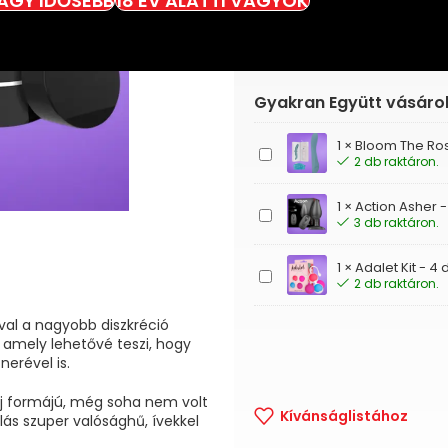
VAGY IDŐSEBB
18 ÉV ALATTI VAGYOK
Gyakran Együtt vásáro
1
×
Bloom The Ros
Bloom
2 db raktáron.
The
Rose
1
×
Action Asher -
-
Action
3 db raktáron.
G-
Asher
pont
-
vibrátor
1
×
Adalet Kit - 
Akkus,
Adalet
(zöld)
2 db raktáron.
távirányítós
Kit
anádugó
-
ával a nagyobb diszkréció
4
 amely lehetővé teszi, hogy
db-
erével is.
os
kombináható
záj formájú, még soha nem volt
gésagolyó
Kívánságlistához
lás szuper valósághű, ívekkel
szett