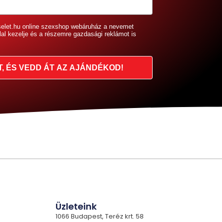
selet.hu online szexshop webáruház a nevemet
lal kezelje és a részemre gazdasági reklámot is
T, ÉS VEDD ÁT AZ AJÁNDÉKOD!
Üzleteink
1066 Budapest, Teréz krt. 58