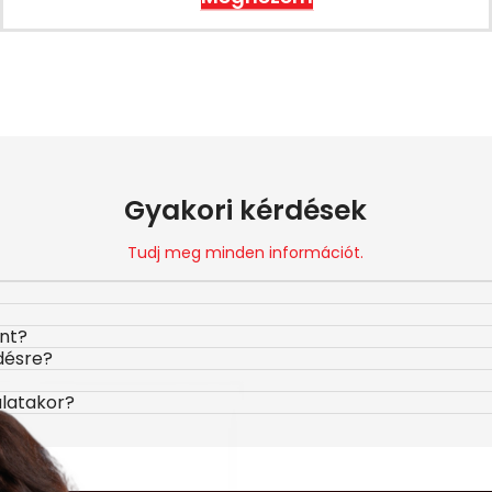
Gyakori kérdések
Tudj meg minden információt.
ont?
désre?
álatakor?