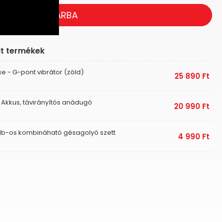
KOSÁRBA
lt termékek
e - G-pont vibrátor (zöld)
25 890
Ft
 Akkus, távirányítós anádugó
20 990
Ft
4 db-os kombináható gésagolyó szett
4 990
Ft