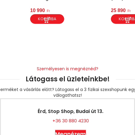
10 990
25 890
Ft
Ft
KOSÁRBA
KOSÁRB
Személyesen is megnéznéd?
Látogass el üzleteinkbe!
erméket a vásárlás előtt? Látogass el a 3 fizikai szexshopunk e
válogathatsz!
Érd, Stop Shop, Budai út 13.
+36 30 880 4230
Megnézem