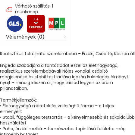
Várható szállítás: 1
munkanap
Vélemények (0)
Realisztikus felfújható szerelembaba – Érzéki, Csábító, Készen áll
Engedd szabadjára a fantáziádat ezzel az életnagyságú,
realisztikus szerelembabával! Nőies vonalai, csábító
megjelenése és stabil testtartása igazán különleges élményt
nyújt – mindig készen áll, hogy társad legyen az öröm
pillanataiban.
Termékjellemzők:
• Életnagyságú méretek és valósághű forma – a teljes
élményért
• Stabil, függőleges testtartás – a kényelmesebb és sokoldalúbb
használatért
• Puha, érzéki mellek – természetes tapintású felület a még
intimebb hatásért