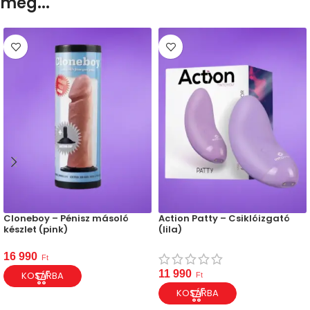
meg...
Cloneboy – Pénisz másoló
Action Patty – Csiklóizgató
készlet (pink)
(lila)
16 990
Ft
11 990
KOSÁRBA
Ft
KOSÁRBA