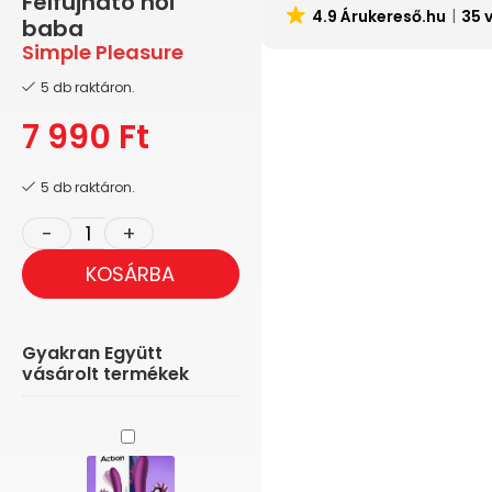
Felfújható női
4.9 Árukereső.hu
35 
baba
Simple Pleasure
5 db raktáron.
7 990
Ft
5 db raktáron.
KOSÁRBA
Gyakran Együtt
vásárolt termékek
Action
No.
Two