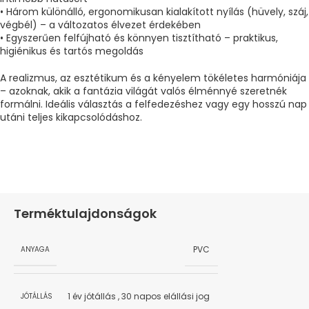
• Három különálló, ergonomikusan kialakított nyílás (hüvely, száj,
végbél) – a változatos élvezet érdekében
• Egyszerűen felfújható és könnyen tisztítható – praktikus,
higiénikus és tartós megoldás
A realizmus, az esztétikum és a kényelem tökéletes harmóniája
– azoknak, akik a fantázia világát valós élménnyé szeretnék
formálni. Ideális választás a felfedezéshez vagy egy hosszú nap
utáni teljes kikapcsolódáshoz.
Terméktulajdonságok
PVC
ANYAGA
1 év jótállás
,
30 napos elállási jog
JÓTÁLLÁS