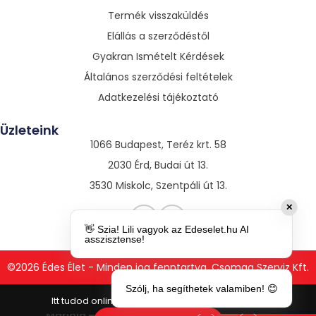
Termék visszaküldés
Elállás a szerződéstől
Gyakran Ismételt Kérdések
Általános szerződési feltételek
Adatkezelési tájékoztató
Üzleteink
1066 Budapest, Teréz krt. 58
2030 Érd, Budai út 13.
3530 Miskolc, Szentpáli út 13.
✕
👋 Szia! Lili vagyok az Edeselet.hu AI
asszisztense!
©2026 Édes Élet - Minden jog fenntartva. Csomag Szerviz Kft.
Szólj, ha segíthetek valamiben! 😊
Mariola –