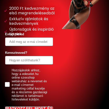
2000 Ft kedvezmény az
első megrendelésedből
Exkluzív ajánlatok és
kedvezmények
Újdonságok és inspiráló
tippek
Email címed
Keresztneved?
GDPR
Hozzájárulok ahhoz,
hogy a edeselet.hu
online szexshop
webáruház a nevemet és
e-mail címemet
marketing céllal kezelje
és a részemre gazdasági
reklámot is tartalmazó
hírleveleket küldjön.
IRATKOZZ FEL MOST, ÉS