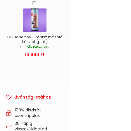
Cloneboy
-
Pénisz
másoló
készlet
(pink)
1
×
Cloneboy - Pénisz másoló
készlet (pink)
1 db raktáron.
16 990
Ft
Kívánságlistához
100% diszkrét
csomagolás
30 napig
visszaküldheted