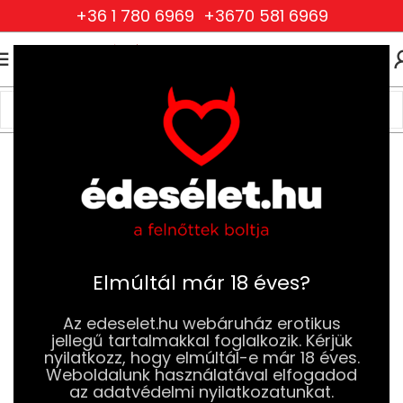
+36 1 780 6969
+3670 581 6969
0
0
FT
Kezdőlap
Szexjátékok
Férfi Szexjátékok,Maszturbátorok
Szexbabák
Elmúltál már 18 éves?
Az edeselet.hu webáruház erotikus
jellegű tartalmakkal foglalkozik. Kérjük
nyilatkozz, hogy elmúltál-e már 18 éves.
Weboldalunk használatával elfogadod
az adatvédelmi nyilatkozatunkat.