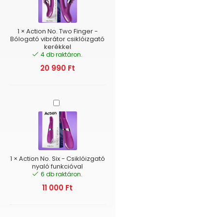
Finger
-
Bólogató
vibrátor
1
×
Action No. Two Finger -
csiklóizgató
Bólogató vibrátor csiklóizgató
kerékkel
kerékkel
4 db raktáron.
20 990
Ft
Action
No.
Six
-
Csiklóizgató
nyaló
funkcióval
1
×
Action No. Six - Csiklóizgató
nyaló funkcióval
6 db raktáron.
11 000
Ft