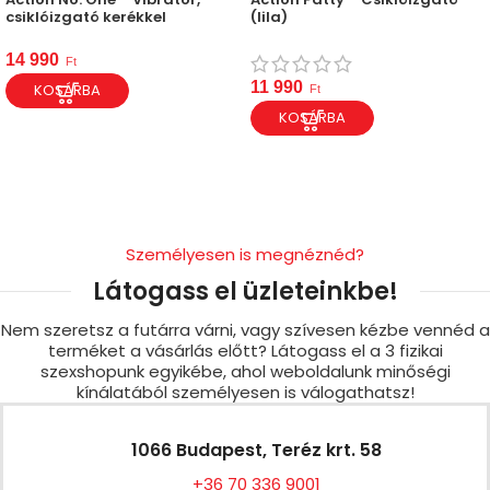
csiklóizgató kerékkel
(lila)
14 990
Ft
11 990
KOSÁRBA
Ft
KOSÁRBA
Személyesen is megnéznéd?
Látogass el üzleteinkbe!
Nem szeretsz a futárra várni, vagy szívesen kézbe vennéd a
terméket a vásárlás előtt? Látogass el a 3 fizikai
szexshopunk egyikébe, ahol weboldalunk minőségi
kínálatából személyesen is válogathatsz!
1066 Budapest, Teréz krt. 58
+36 70 336 9001