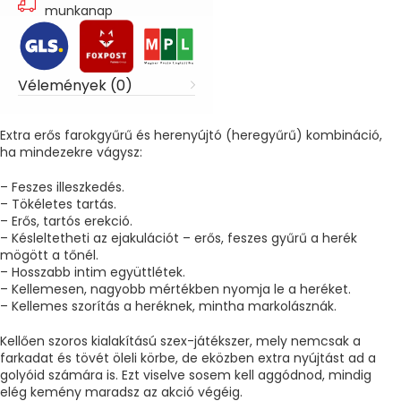
munkanap
Vélemények (0)
Extra erős farokgyűrű és herenyújtó (heregyűrű) kombináció,
ha mindezekre vágysz:
– Feszes illeszkedés.
– Tökéletes tartás.
– Erős, tartós erekció.
– Késleltetheti az ejakulációt – erős, feszes gyűrű a herék
mögött a tőnél.
– Hosszabb intim együttlétek.
– Kellemesen, nagyobb mértékben nyomja le a heréket.
– Kellemes szorítás a heréknek, mintha markolásznák.
Kellően szoros kialakítású szex-játékszer, mely nemcsak a
farkadat és tövét öleli körbe, de eközben extra nyújtást ad a
golyóid számára is. Ezt viselve sosem kell aggódnod, mindig
elég kemény maradsz az akció végéig.