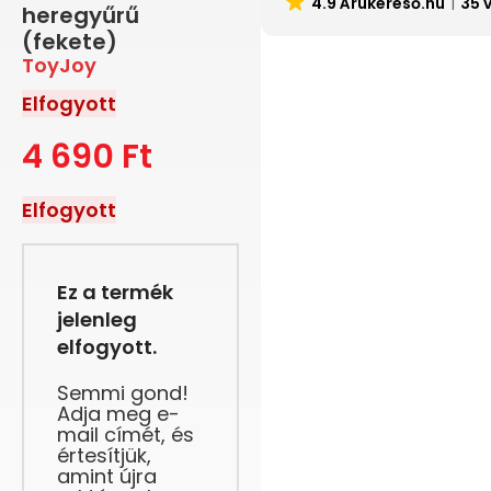
4.9 Árukereső.hu
35 
heregyűrű
(fekete)
ToyJoy
Elfogyott
4 690
Ft
Elfogyott
Ez a termék
jelenleg
elfogyott.
Semmi gond!
Adja meg e-
mail címét, és
értesítjük,
amint újra