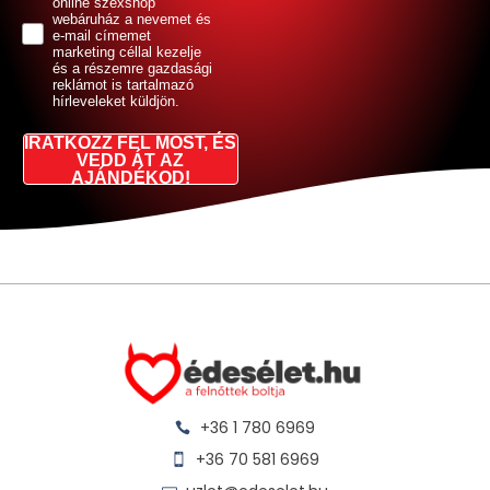
online szexshop
webáruház a nevemet és
e-mail címemet
marketing céllal kezelje
és a részemre gazdasági
reklámot is tartalmazó
hírleveleket küldjön.
IRATKOZZ FEL MOST, ÉS
VEDD ÁT AZ
AJÁNDÉKOD!
+36 1 780 6969
+36 70 581 6969