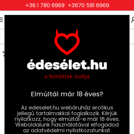
+36 1 780 6969
+3670 581 6969
0
0
FT
Kezdőlap
Szexjátékok
Péniszgyűrűk
Dupla Péniszgyűrűk
ELFOG
YOTT
Elmúltál már 18 éves?
Az edeselet.hu webáruház erotikus
jellegű tartalmakkal foglalkozik. Kérjük
nyilatkozz, hogy elmúltál-e már 18 éves.
Weboldalunk használatával elfogadod
az adatvédelmi nyilatkozatunkat.