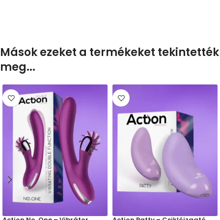
Mások ezeket a termékeket tekintették
meg...
Action No. One – Vibrátor,
Action Patty – Csiklóizgató