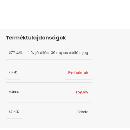
Terméktulajdonságok
1 év jótállás
,
30 napos elállási jog
JÓTÁLLÁS
Férfiaknak
KINEK
ToyJoy
MÁRKA
Fekete
SZÍNEK