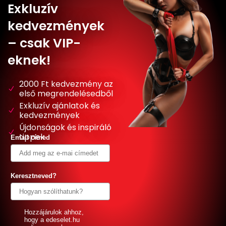
Exkluzív
kedvezmények
– csak VIP-
eknek!
2000 Ft kedvezmény az
első megrendelésedből
Exkluzív ajánlatok és
kedvezmények
Újdonságok és inspiráló
tippek
Email címed
Keresztneved?
GDPR
Hozzájárulok ahhoz,
hogy a edeselet.hu