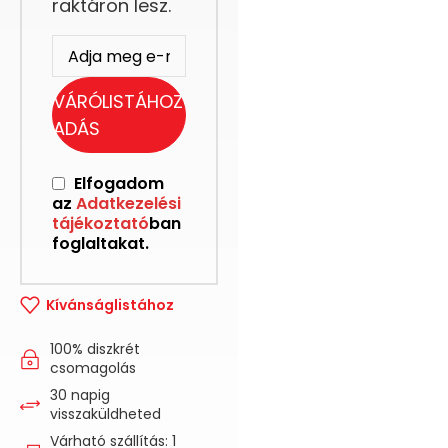
raktáron lesz.
VÁRÓLISTÁHOZ
ADÁS
Elfogadom
az
Adatkezelési
tájékoztató
ban
foglaltakat.
Kívánságlistához
100% diszkrét
csomagolás
30 napig
visszaküldheted
Várható szállítás: 1