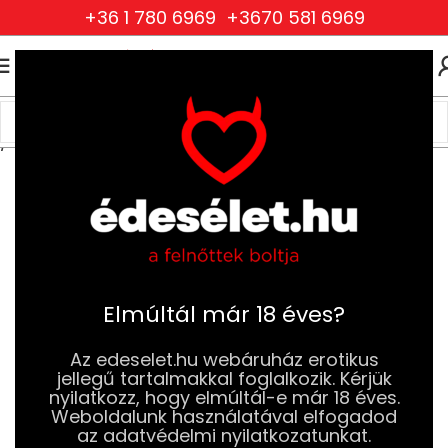
+36 1 780 6969
+3670 581 6969
0
0
FT
Kezdőlap
Szexjátékok
Pénisz és Erekció Növelés
Pénisz Köpenyek
Elmúltál már 18 éves?
Az edeselet.hu webáruház erotikus
jellegű tartalmakkal foglalkozik. Kérjük
nyilatkozz, hogy elmúltál-e már 18 éves.
Weboldalunk használatával elfogadod
az adatvédelmi nyilatkozatunkat.