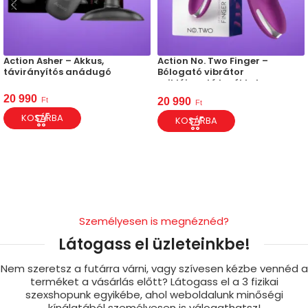
Action Asher – Akkus,
Action No. Two Finger –
távirányítós anádugó
Bólogató vibrátor
csiklóizgató kerékkel
20 990
Ft
20 990
Ft
KOSÁRBA
KOSÁRBA
Személyesen is megnéznéd?
Látogass el üzleteinkbe!
Nem szeretsz a futárra várni, vagy szívesen kézbe vennéd a
terméket a vásárlás előtt? Látogass el a 3 fizikai
szexshopunk egyikébe, ahol weboldalunk minőségi
kínálatából személyesen is válogathatsz!