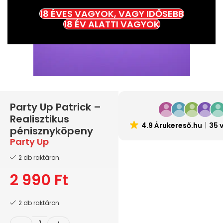
18 ÉVES VAGYOK, VAGY IDŐSEBB
18 ÉV ALATTI VAGYOK
Party Up Patrick –
Realisztikus
4.9 Árukereső.hu
35 
pénisznyköpeny
Party Up
2 db raktáron.
2 990
Ft
2 db raktáron.