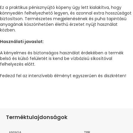
Ez a praktikus pénisznyújtó köpeny úgy lett kialakítva, hogy
könnyedén felhelyezhető legyen, és azonnal extra hosszúságot
biztosítson. Természetes megjelenésének és puha tapintású
anyagának köszönhetően élethű érzetet nyújt használat
közben.
Használati javaslat:
A kényelmes és biztonságos használat érdekében a termék
belső és külső felületét is kend be vízbázisú síkosítóval
felhelyezés előtt.
Fedezd fel az intenzívebb élményt egyszerűen és diszkréten!
Terméktulajdonságok
TPR
ANYAGA