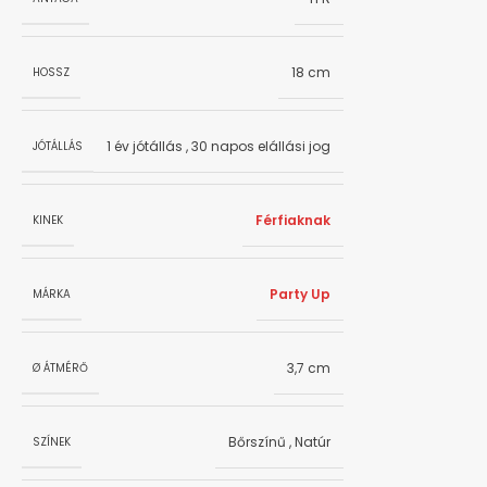
18 cm
HOSSZ
1 év jótállás
,
30 napos elállási jog
JÓTÁLLÁS
Férfiaknak
KINEK
Party Up
MÁRKA
3,7 cm
Ø ÁTMÉRŐ
Bőrszínű
,
Natúr
SZÍNEK