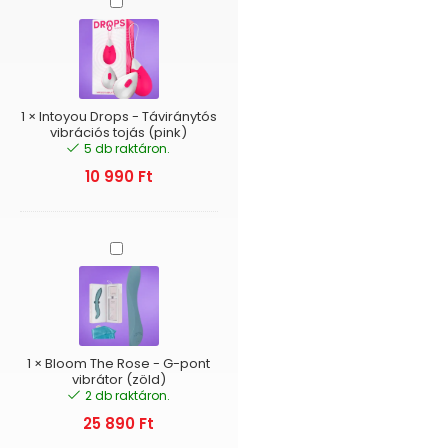
Drops
-
Táviránytós
vibrációs
tojás
(pink)
1
×
Intoyou Drops - Táviránytós
vibrációs tojás (pink)
5 db raktáron.
10 990
Ft
Bloom
The
Rose
-
G-
pont
vibrátor
1
×
Bloom The Rose - G-pont
(zöld)
vibrátor (zöld)
2 db raktáron.
25 890
Ft