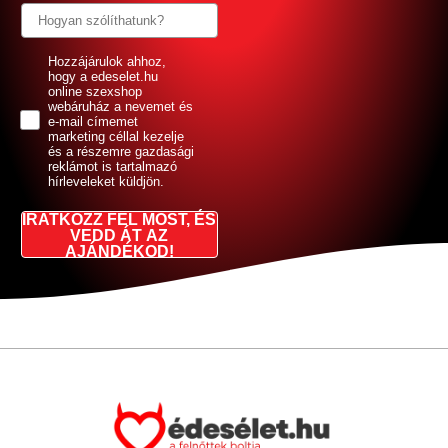
GDPR
Hozzájárulok ahhoz,
hogy a edeselet.hu
online szexshop
webáruház a nevemet és
e-mail címemet
marketing céllal kezelje
és a részemre gazdasági
reklámot is tartalmazó
hírleveleket küldjön.
IRATKOZZ FEL MOST, ÉS
VEDD ÁT AZ
AJÁNDÉKOD!