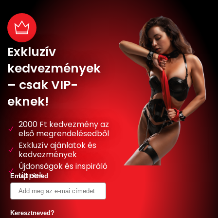
Exkluzív
kedvezmények
– csak VIP-
eknek!
2000 Ft kedvezmény az
első megrendelésedből
Exkluzív ajánlatok és
kedvezmények
Újdonságok és inspiráló
tippek
Email címed
Keresztneved?