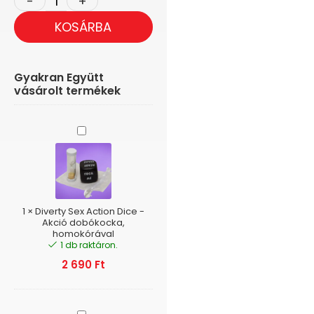
KOSÁRBA
Gyakran Együtt
vásárolt termékek
Diverty
Sex
Action
Dice
-
Akció
dobókocka,
1
×
Diverty Sex Action Dice -
homokórával
Akció dobókocka,
homokórával
1 db raktáron.
2 690
Ft
Intoyou