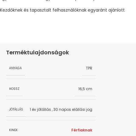
Kezdőknek és tapasztalt felhasználóknak egyaránt ajánlott
Terméktulajdonságok
TPR
ANYAGA
16,5 cm
HOSSZ
1 év jótállás
,
30 napos elállási jog
JÓTÁLLÁS
Férfiaknak
KINEK