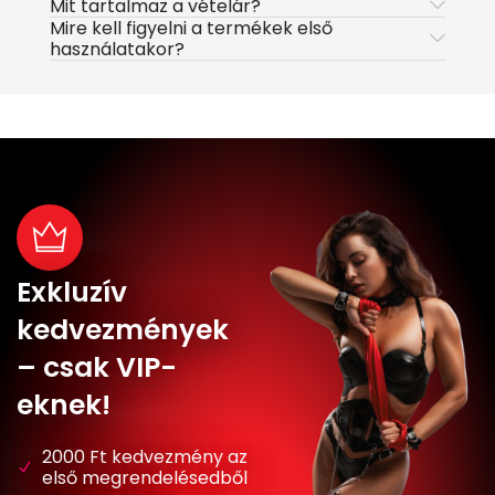
Mit tartalmaz a vételár?
Mire kell figyelni a termékek első
használatakor?
Exkluzív
kedvezmények
– csak VIP-
eknek!
2000 Ft kedvezmény az
első megrendelésedből