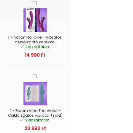
Action
No.
One
-
Vibrátor,
csiklóizgató
kerékkel
1
×
Action No. One - Vibrátor,
csiklóizgató kerékkel
1 db raktáron.
14 990
Ft
Bloom
Vibe
The
Violet
-
Csiklóizgatós
vibrátor
1
×
Bloom Vibe The Violet -
(zöld)
Csiklóizgatós vibrátor (zöld)
2 db raktáron.
20 890
Ft