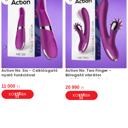
Action No. Six – Csiklóizgató
Action No. Two Finger –
nyaló funkcióval
Bólogató vibrátor
csiklóizgató kerékkel
11 000
Ft
20 990
Ft
KOSÁRBA
KOSÁRBA