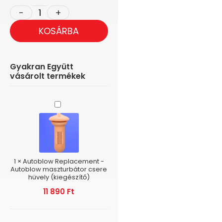
KOSÁRBA
Gyakran Együtt
vásárolt termékek
Autoblow
Replacement
-
Autoblow
maszturbátor
csere
hüvely
1
×
Autoblow Replacement -
(kiegészítő)
Autoblow maszturbátor csere
hüvely (kiegészítő)
11 890
Ft