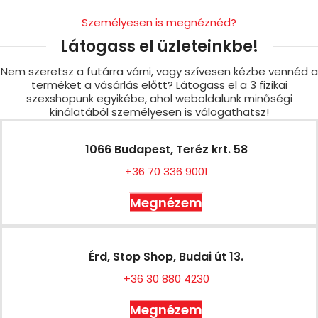
Személyesen is megnéznéd?
Látogass el üzleteinkbe!
Nem szeretsz a futárra várni, vagy szívesen kézbe vennéd a
terméket a vásárlás előtt? Látogass el a 3 fizikai
szexshopunk egyikébe, ahol weboldalunk minőségi
kínálatából személyesen is válogathatsz!
1066 Budapest, Teréz krt. 58
+36 70 336 9001
Megnézem
Érd, Stop Shop, Budai út 13.
+36 30 880 4230
Megnézem