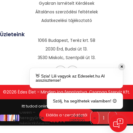
Gyakran Ismételt Kérdések
Általános szerződési feltételek
Adatkezelési tájékoztató
Üzleteink
1066 Budapest, Teréz krt. 58
2030 Érd, Budai út 13.
3530 Miskolc, Szentpáli út 13.
✕
👋 Szia! Lili vagyok az Edeselet.hu AI
asszisztense!
©2026 Édes Élet - Minden jog fenntartva. Csomag Szerviz Kft.
Szólj, ha segíthetek valamiben! 😊
Party Up
Owen –
2
Elállás a szerződéstől
4 db
heregyűrűs
490
Ft
raktáron.
péniszköpeny
(natúr)