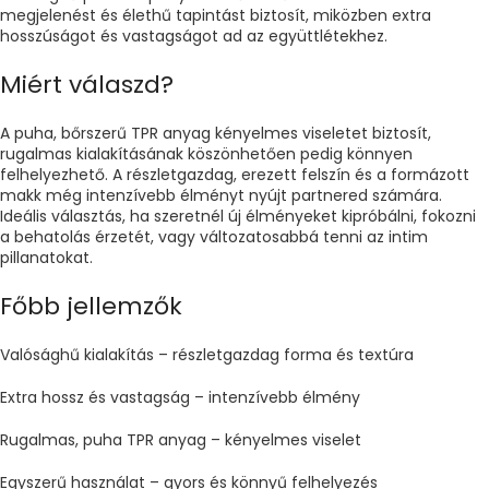
megjelenést és élethű tapintást biztosít, miközben extra
hosszúságot és vastagságot ad az együttlétekhez.
Miért válaszd?
A puha, bőrszerű TPR anyag kényelmes viseletet biztosít,
rugalmas kialakításának köszönhetően pedig könnyen
felhelyezhető. A részletgazdag, erezett felszín és a formázott
makk még intenzívebb élményt nyújt partnered számára.
Ideális választás, ha szeretnél új élményeket kipróbálni, fokozni
a behatolás érzetét, vagy változatosabbá tenni az intim
pillanatokat.
Főbb jellemzők
Valósághű kialakítás – részletgazdag forma és textúra
Extra hossz és vastagság – intenzívebb élmény
Rugalmas, puha TPR anyag – kényelmes viselet
Egyszerű használat – gyors és könnyű felhelyezés