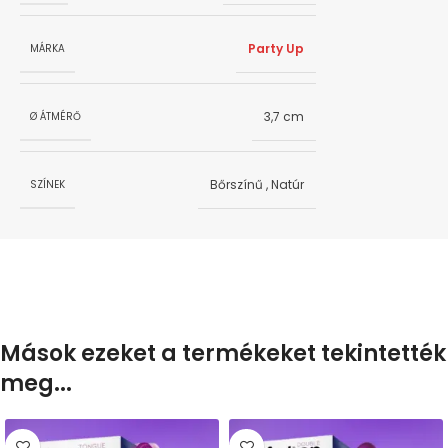
Party Up
MÁRKA
3,7 cm
Ø ÁTMÉRŐ
Bőrszínű
,
Natúr
SZÍNEK
Mások ezeket a termékeket tekintették
meg...