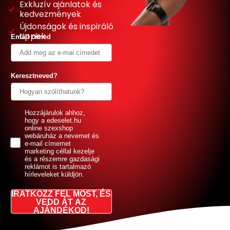
Exkluzív ajánlatok és
kedvezmények
Újdonságok és inspiráló
tippek
Email címed
Keresztneved?
GDPR
Hozzájárulok ahhoz,
hogy a edeselet.hu
online szexshop
webáruház a nevemet és
e-mail címemet
marketing céllal kezelje
és a részemre gazdasági
reklámot is tartalmazó
hírleveleket küldjön.
IRATKOZZ FEL MOST, ÉS
VEDD ÁT AZ
AJÁNDÉKOD!