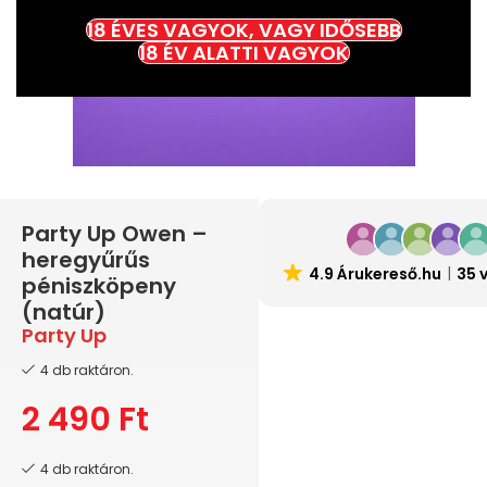
18 ÉVES VAGYOK, VAGY IDŐSEBB
18 ÉV ALATTI VAGYOK
Party Up Owen –
heregyűrűs
4.9 Árukereső.hu
35 
péniszköpeny
(natúr)
Party Up
4 db raktáron.
2 490
Ft
4 db raktáron.