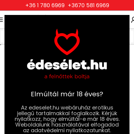
+36 1 780 6969
+3670 581 6969
0
0
FT
Kezdőlap
Szexjátékok
Pénisz és Erekció Növelés
Pénisz Köpenyek
Elmúltál már 18 éves?
Az edeselet.hu webáruház erotikus
jellegű tartalmakkal foglalkozik. Kérjük
nyilatkozz, hogy elmúltál-e már 18 éves.
Weboldalunk használatával elfogadod
az adatvédelmi nyilatkozatunkat.