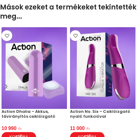
Mások ezeket a termékeket tekintették
meg...
Action Dhalia – Akkus,
Action No. Six – Csiklóizgató
távirányítós csiklóizgató
nyaló funkcióval
10 990
11 000
Ft
Ft
KOSÁRBA
KOSÁRBA