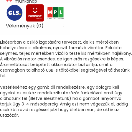
munkanap
Vélemények (0)
Elsősorban a csikló izgatására tervezett, de kis mértékben
behelyezésre is alkalmas, nyuszit formázó vibrátor. Felülete
selymes, teljes mértékben vízálló teste kis mértékben hajlékony.
A vibrációs motor csendes, de igen erős rezgésekre is képes.
Áramellátását beépített akkumulátor biztosítja, amit a
csomagban található USB-s töltőkábel segítségével tölthetünk
fel.
Vezérléséhez egy gomb áll rendelkezésre, egy dologra kell
ügyelni, az eszköz rendelkezik utazózár funkcióval, amit úgy
oldhatunk fel (illetve élesíthetünk) ha a gombot lenyomva
tarjuk úgy 3-4 másodpercig. Amíg ezt nem végezzük el, addig
csak két rövid rezgéssel jelzi hogy életben van, de aktív az
utazózár.