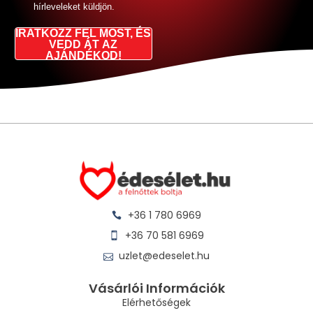
hírleveleket küldjön.
IRATKOZZ FEL MOST, ÉS
VEDD ÁT AZ
AJÁNDÉKOD!
+36 1 780 6969
+36 70 581 6969
uzlet@edeselet.hu
Vásárlói Információk
Elérhetőségek