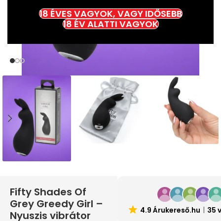
18 ÉVES VAGYOK, VAGY IDŐSEBB
18 ÉV ALATTI VAGYOK
Fifty Shades Of
Grey Greedy Girl –
4.9 Árukereső.hu
35 
Nyuszis vibrátor