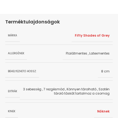
Terméktulajdonságok
Fifty Shades of Grey
MÁRKA
Ftalátmentes
,
Latexmentes
ALLERGÉNEK
8 cm
BEHELYEZHETŐ HOSSZ:
3 sebesség
,
7 rezgésmód
,
Könnyen tárolható
,
Szatén
EXTRÁK
tároló táskát tartalmaz a csomag
Nőknek
KINEK