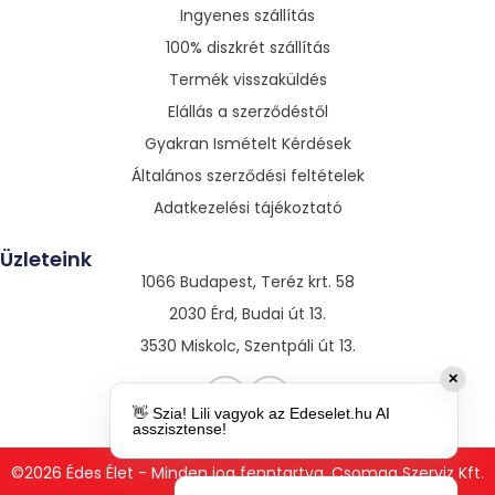
Ingyenes szállítás
100% diszkrét szállítás
Termék visszaküldés
Elállás a szerződéstől
Gyakran Ismételt Kérdések
Általános szerződési feltételek
Adatkezelési tájékoztató
Üzleteink
1066 Budapest, Teréz krt. 58
2030 Érd, Budai út 13.
3530 Miskolc, Szentpáli út 13.
✕
👋 Szia! Lili vagyok az Edeselet.hu AI
asszisztense!
©2026 Édes Élet - Minden jog fenntartva. Csomag Szerviz Kft.