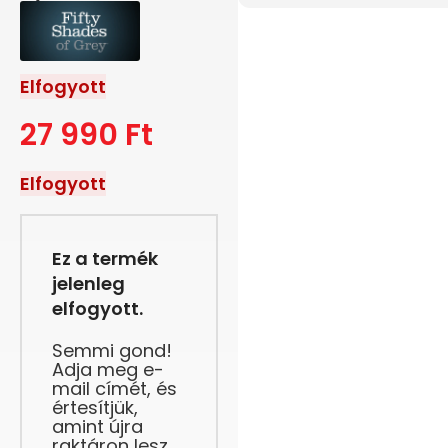
Elfogyott
27 990
Ft
Elfogyott
Ez a termék
jelenleg
elfogyott.
Semmi gond!
Adja meg e-
mail címét, és
értesítjük,
amint újra
raktáron lesz.