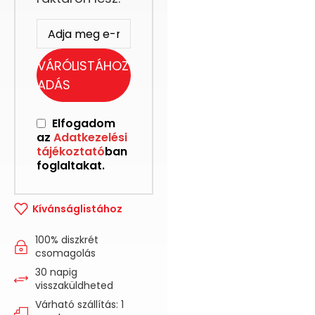
VÁRÓLISTÁHOZ
ADÁS
Elfogadom
az
Adatkezelési
tájékoztató
ban
foglaltakat.
Kívánságlistához
100% diszkrét
csomagolás
30 napig
visszaküldheted
Várható szállítás: 1