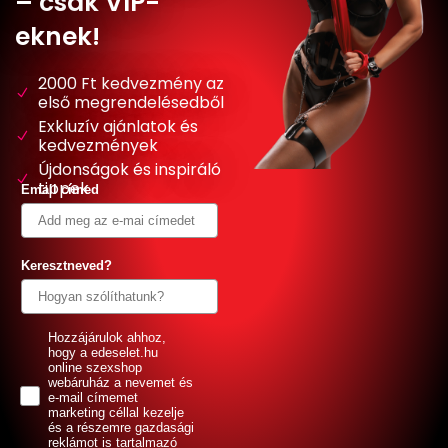
– csak VIP-
eknek!
2000 Ft kedvezmény az
első megrendelésedből
Exkluzív ajánlatok és
kedvezmények
Újdonságok és inspiráló
tippek
Email címed
Keresztneved?
GDPR
Hozzájárulok ahhoz,
hogy a edeselet.hu
online szexshop
webáruház a nevemet és
e-mail címemet
marketing céllal kezelje
és a részemre gazdasági
reklámot is tartalmazó