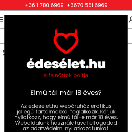
+36 1 780 6969
+3670 581 6969
0
0
FT
Kezdőlap
Szexjátékok
Vibrátorok
Nyuszis vibrátorok
ELFOG
YOTT
Elmúltál már 18 éves?
Az edeselet.hu webáruház erotikus
jellegű tartalmakkal foglalkozik. Kérjük
nyilatkozz, hogy elmúltál-e már 18 éves.
Weboldalunk használatával elfogadod
az adatvédelmi nyilatkozatunkat.