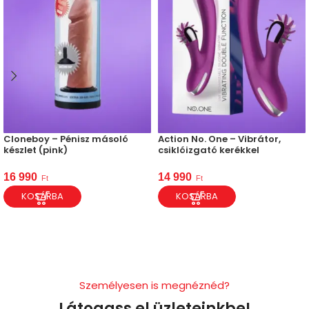
Cloneboy – Pénisz másoló
Action No. One – Vibrátor,
készlet (pink)
csiklóizgató kerékkel
16 990
14 990
Ft
Ft
KOSÁRBA
KOSÁRBA
Személyesen is megnéznéd?
Látogass el üzleteinkbe!