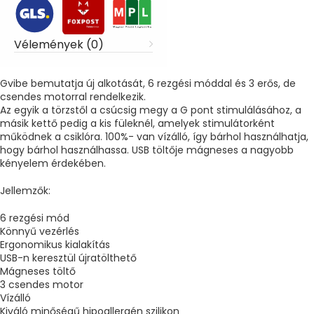
Vélemények (0)
Gvibe bemutatja új alkotását, 6 rezgési móddal és 3 erős, de
csendes motorral rendelkezik.
Az egyik a törzstől a csúcsig megy a G pont stimulálásához, a
másik kettő pedig a kis füleknél, amelyek stimulátorként
működnek a csiklóra. 100%- van vízálló, így bárhol használhatja,
hogy bárhol használhassa. USB töltője mágneses a nagyobb
kényelem érdekében.
Jellemzők:
6 rezgési mód
Könnyű vezérlés
Ergonomikus kialakítás
USB-n keresztül újratölthető
Mágneses töltő
3 csendes motor
Vízálló
Kiváló minőségű hipoallergén szilikon