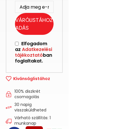
VÁRÓLISTÁHOZ
ADÁS
Elfogadom
az
Adatkezelési
tájékoztató
ban
foglaltakat.
Kívánságlistához
100% diszkrét
csomagolás
30 napig
visszaküldheted
Várható szállítás: 1
munkanap