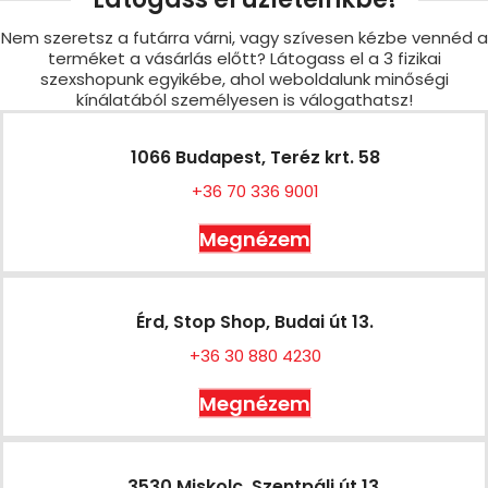
Nem szeretsz a futárra várni, vagy szívesen kézbe vennéd a
terméket a vásárlás előtt? Látogass el a 3 fizikai
szexshopunk egyikébe, ahol weboldalunk minőségi
kínálatából személyesen is válogathatsz!
1066 Budapest, Teréz krt. 58
+36 70 336 9001
Megnézem
Érd, Stop Shop, Budai út 13.
+36 30 880 4230
Megnézem
3530 Miskolc, Szentpáli út 13.