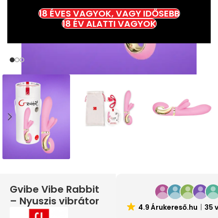
18 ÉVES VAGYOK, VAGY IDŐSEBB
18 ÉV ALATTI VAGYOK
Gvibe Vibe Rabbit
– Nyuszis vibrátor
4.9 Árukereső.hu
35 