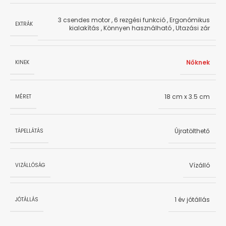
3 csendes motor
,
6 rezgési funkció
,
Ergonómikus
EXTRÁK
kialakítás
,
Könnyen használható
,
Utazási zár
Nőknek
KINEK
18 cm x 3.5 cm
MÉRET
Újratölthető
TÁPELLÁTÁS
Vízálló
VIZÁLLÓSÁG
1 év jótállás
JÓTÁLLÁS