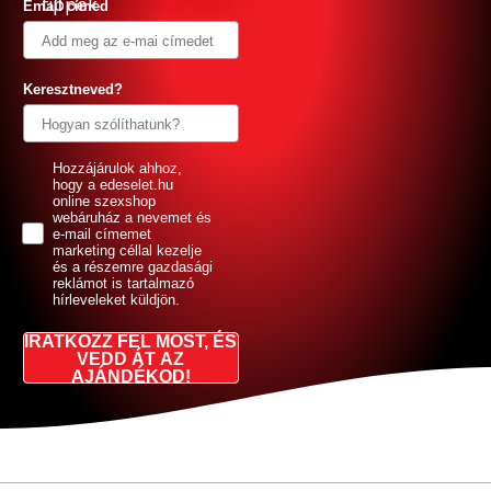
tippek
Email címed
Keresztneved?
GDPR
Hozzájárulok ahhoz,
hogy a edeselet.hu
online szexshop
webáruház a nevemet és
e-mail címemet
marketing céllal kezelje
és a részemre gazdasági
reklámot is tartalmazó
hírleveleket küldjön.
IRATKOZZ FEL MOST, ÉS
VEDD ÁT AZ
AJÁNDÉKOD!