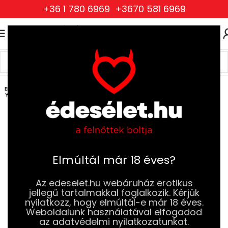
+36 1 780 6969
+3670 581 6969
0
0
FT
Kezdőlap
Szexjátékok
Vibrátorok
Nyuszis vibrátorok
ELFOG
YOTT
Elmúltál már 18 éves?
Az edeselet.hu webáruház erotikus
jellegű tartalmakkal foglalkozik. Kérjük
nyilatkozz, hogy elmúltál-e már 18 éves.
Weboldalunk használatával elfogadod
az adatvédelmi nyilatkozatunkat.