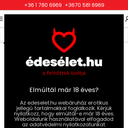
+36 1 780 6969
+3670 581 6969
0
0
FT
Kezdőlap
Szexjátékok
Vibrátorok
Ujj és Nyelv Vibrátorok
Elmúltál már 18 éves?
Az edeselet.hu webáruház erotikus
jellegű tartalmakkal foglalkozik. Kérjük
nyilatkozz, hogy elmúltál-e már 18 éves.
Weboldalunk használatával elfogadod
az adatvédelmi nyilatkozatunkat.