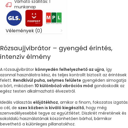
Várható szállítás: 1
munkanap
Vélemények (0)
Rózsaujjvibrátor – gyengéd érintés,
intenzív élmény
A rózsaujjvibrátor
könnyedén felhelyezhető az ujjra
, így
azonnal használatra kész, és teljes kontrollt biztosít az érintések
felett.
Rendkívül puha, selymes felülete
gyengéden simogatja
a bőrt, miközben
10 különböző vibrációs mód
gondoskodik az
egész testen alkalmazható élvezetről.
Ideális választás
előjátékhoz
, amikor a finom, fokozatos izgatás
a cél, de
szex közben is kiváló kiegészítő
, hogy még
szenvedélyesebbé tegye az együttlétet. Diszkrét méretének és
sokoldalú használatának köszönhetően bárhol, bármikor
bevethető a különleges pillanatokhoz.