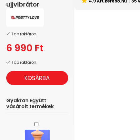
4.9 Árukereső.hu
35 
ujjvibrátor
1 db raktáron.
6 990
Ft
1 db raktáron.
KOSÁRBA
Gyakran Együtt
vásárolt termékek
Autoblow
Replacement
-