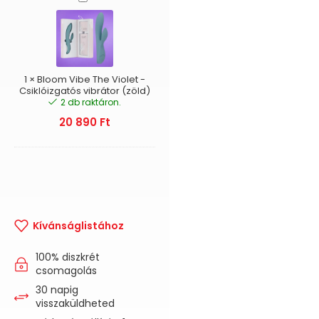
Vibe
The
Violet
-
Csiklóizgatós
vibrátor
1
×
Bloom Vibe The Violet -
(zöld)
Csiklóizgatós vibrátor (zöld)
2 db raktáron.
20 890
Ft
Kívánságlistához
100% diszkrét
csomagolás
30 napig
visszaküldheted