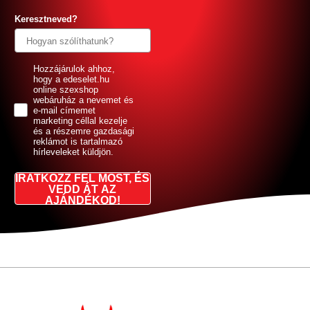
Keresztneved?
GDPR
Hozzájárulok ahhoz,
hogy a edeselet.hu
online szexshop
webáruház a nevemet és
e-mail címemet
marketing céllal kezelje
és a részemre gazdasági
reklámot is tartalmazó
hírleveleket küldjön.
IRATKOZZ FEL MOST, ÉS
VEDD ÁT AZ
AJÁNDÉKOD!