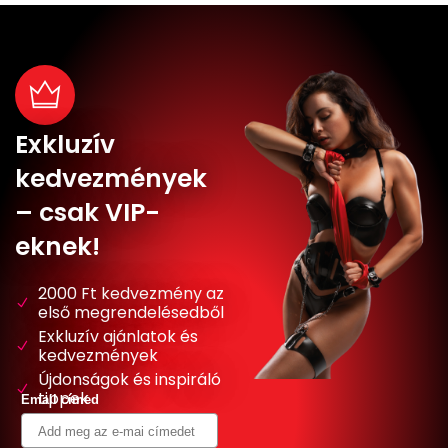
Exkluzív
kedvezmények
– csak VIP-
eknek!
2000 Ft kedvezmény az
első megrendelésedből
Exkluzív ajánlatok és
kedvezmények
Újdonságok és inspiráló
tippek
Email címed