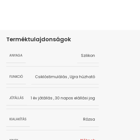
Terméktulajdonságok
Szilikon
ANYAGA
Csiklóstimulálás
,
Ujjra húzható
FUNKCIÓ
1 év jótállás
,
30 napos elállási jog
JÓTÁLLÁS
Rózsa
KIALAKÍTÁS