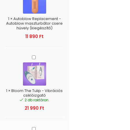
Autoblow
maszturbátor
csere
hüvely
1
×
Autoblow Replacement -
(kiegészítő)
Autoblow maszturbátor csere
hüvely (kiegészítő)
11 890
Ft
Bloom
The
Tulip
-
Vibrációs
csiklóizgató
1
×
Bloom The Tulip - Vibrációs
csiklóizgató
2 db raktáron.
21 990
Ft
Bloom