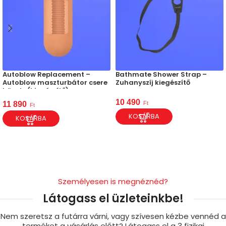
Autoblow Replacement –
Bathmate Shower Strap –
Autoblow maszturbátor csere
Zuhanyszíj kiegészítő
hüvely (kiegészítő)
10 490
Ft
11 890
Ft
KOSÁRBA
KOSÁRBA
Személyesen is megnéznéd?
Látogass el üzleteinkbe!
Nem szeretsz a futárra várni, vagy szívesen kézbe vennéd a
terméket a vásárlás előtt? Látogass el a 3 fizikai