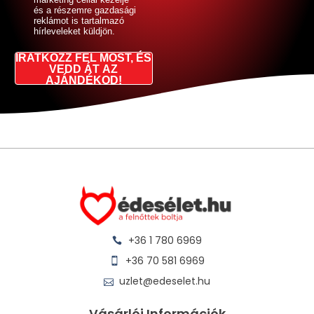
és a részemre gazdasági
reklámot is tartalmazó
hírleveleket küldjön.
IRATKOZZ FEL MOST, ÉS
VEDD ÁT AZ
AJÁNDÉKOD!
+36 1 780 6969
+36 70 581 6969
uzlet@edeselet.hu
Vásárlói Információk