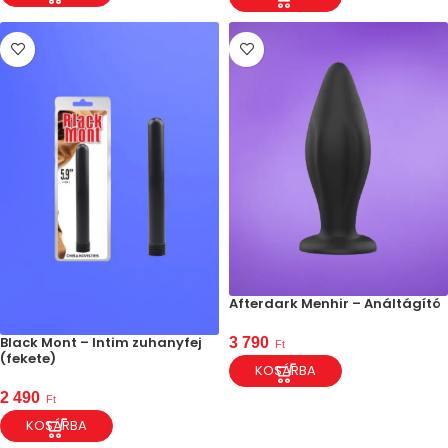
Afterdark Menhir – Análtágító
Black Mont – Intim zuhanyfej
3 790
Ft
(fekete)
KOSÁRBA
2 490
Ft
KOSÁRBA