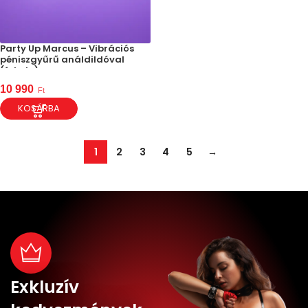
Party Up Marcus – Vibrációs
péniszgyűrű análdildóval
(fekete)
10 990
Ft
KOSÁRBA
1
2
3
4
5
→
Exkluzív