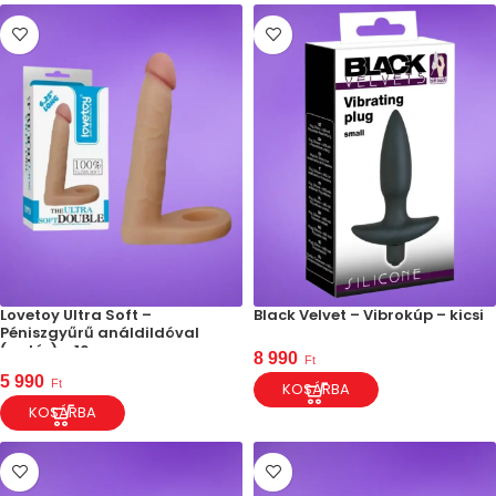
Lovetoy Ultra Soft –
Black Velvet – Vibrokúp – kicsi
Péniszgyűrű análdildóval
(natúr) – 16cm
8 990
Ft
5 990
Ft
KOSÁRBA
KOSÁRBA