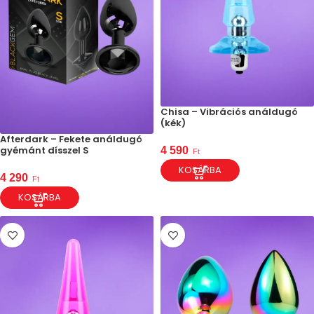
Chisa – Vibrációs análdugó
(kék)
Afterdark – Fekete análdugó
gyémánt dísszel S
4 590
Ft
KOSÁRBA
4 290
Ft
KOSÁRBA