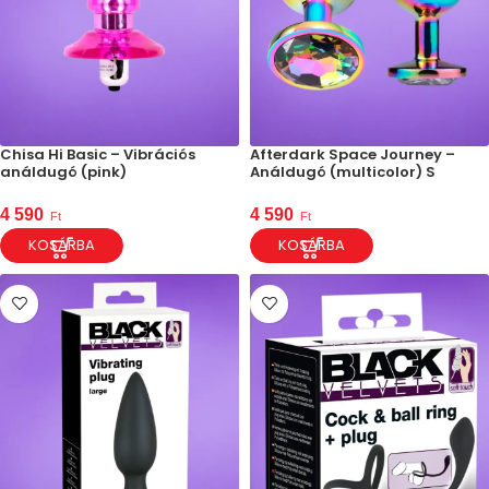
Chisa Hi Basic – Vibrációs
Afterdark Space Journey –
análdugó (pink)
Análdugó (multicolor) S
4 590
4 590
Ft
Ft
KOSÁRBA
KOSÁRBA