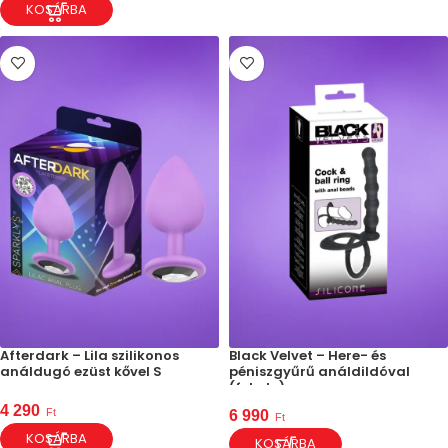
KOSÁRBA
Afterdark – Lila szilikonos
Black Velvet – Here- és
análdugó ezüst kővel S
péniszgyűrű análdildóval
(fekete)
4 290
Ft
6 990
Ft
KOSÁRBA
KOSÁRBA