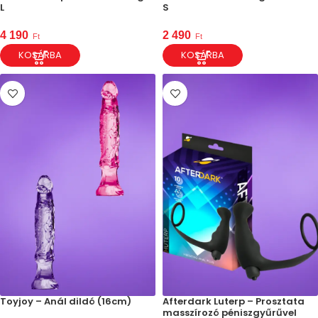
L
S
4 190
2 490
Ft
Ft
KOSÁRBA
KOSÁRBA
Toyjoy – Anál dildó (16cm)
Afterdark Luterp – Prosztata
masszírozó péniszgyűrűvel