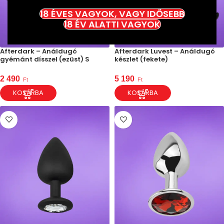
18 ÉVES VAGYOK, VAGY IDŐSEBB
18 ÉV ALATTI VAGYOK
Afterdark – Análdugó
Afterdark Luvest – Análdugó
gyémánt dísszel (ezüst) S
készlet (fekete)
2 490
5 190
Ft
Ft
KOSÁRBA
KOSÁRBA