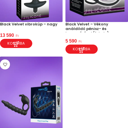
Black Velvet vibrokúp – nagy
Black Velvet – Vékony
análdildó pénisz- és
heregyűrűvel (fekete)
13 590
Ft
5 590
Ft
KOSÁRBA
KOSÁRBA