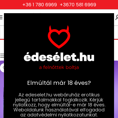
+36 1 780 6969
+3670 581 6969
0
0
FT
Anál Szexjátékok
Kezdőlap
Szexjátékok
Anál Szexjátékok
Szűrők
Elmúltál már 18 éves?
Az edeselet.hu webáruház erotikus
jellegű tartalmakkal foglalkozik. Kérjük
nyilatkozz, hogy elmúltál-e már 18 éves.
Weboldalunk használatával elfogadod
az adatvédelmi nyilatkozatunkat.