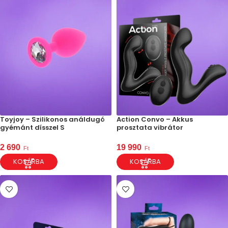
Toyjoy – Szilikonos análdugó
Action Convo – Akkus
gyémánt dísszel S
prosztata vibrátor
2 690
19 990
Ft
Ft
KOSÁRBA
KOSÁRBA