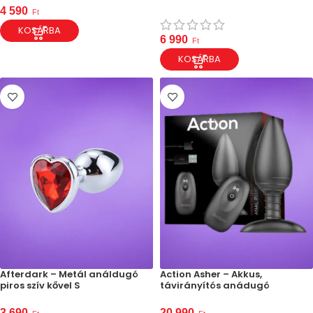
4 590
Ft
KOSÁRBA
6 990
Ft
KOSÁRBA
Afterdark – Metál análdugó
Action Asher – Akkus,
piros szív kővel S
távirányítós anádugó
3 690
20 990