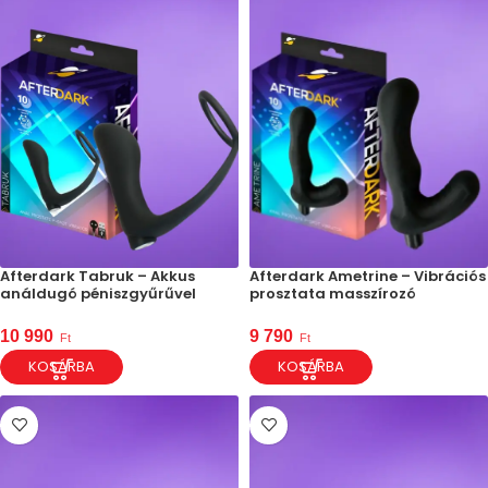
Afterdark Tabruk – Akkus
Afterdark Ametrine – Vibrációs
análdugó péniszgyűrűvel
prosztata masszírozó
10 990
9 790
Ft
Ft
KOSÁRBA
KOSÁRBA