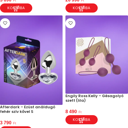
Ft
Ft
KOSÁRBA
KOSÁRBA
Engily Ross Kelly – Gésagolyó
szett (lila)
Afterdark – Ezüst análdugó
fehér szív kővel S
8 490
Ft
KOSÁRBA
3 790
Ft