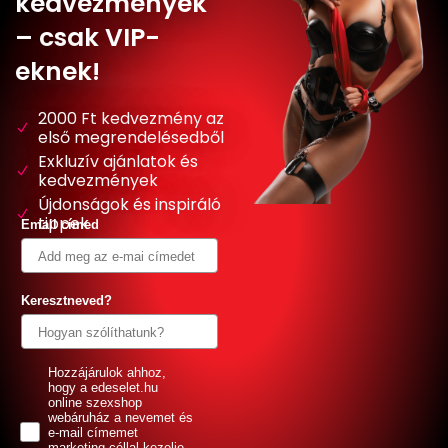
kedvezmények
– csak VIP-
eknek!
2000 Ft kedvezmény az
első megrendelésedből
Exkluzív ajánlatok és
kedvezmények
Újdonságok és inspiráló
tippek
Email címed
Keresztneved?
GDPR
Hozzájárulok ahhoz,
hogy a edeselet.hu
online szexshop
webáruház a nevemet és
e-mail címemet
marketing céllal kezelje