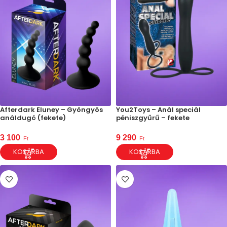
Afterdark Eluney – Gyöngyös
You2Toys – Anál speciál
análdugó (fekete)
péniszgyűrű – fekete
3 100
9 290
Ft
Ft
KOSÁRBA
KOSÁRBA