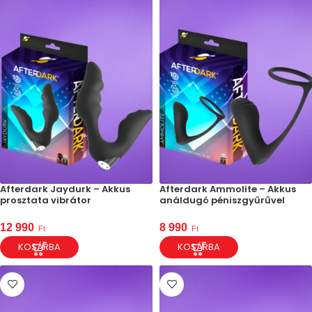
Afterdark Jaydurk – Akkus
Afterdark Ammolite – Akkus
prosztata vibrátor
análdugó péniszgyűrűvel
12 990
8 990
Ft
Ft
KOSÁRBA
KOSÁRBA